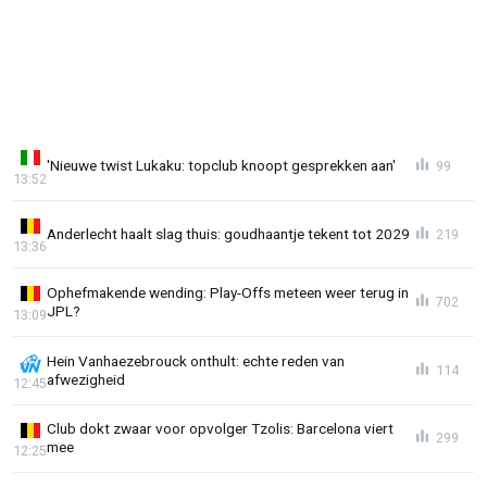
'Nieuwe twist Lukaku: topclub knoopt gesprekken aan'
99
13:52
Anderlecht haalt slag thuis: goudhaantje tekent tot 2029
219
13:36
Ophefmakende wending: Play-Offs meteen weer terug in
702
JPL?
13:09
Hein Vanhaezebrouck onthult: echte reden van
114
afwezigheid
12:45
Club dokt zwaar voor opvolger Tzolis: Barcelona viert
299
mee
12:25