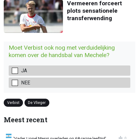
Vermeeren forceert
plots sensationele
transferwending
Moet Verbist ook nog met verduidelijking
komen over de handsbal van Mechele?
JA
NEE
Verbist
De Vlieger
Meest recent
'Vader Lionel Messi overleden op 68-jarige leeftijd'
0