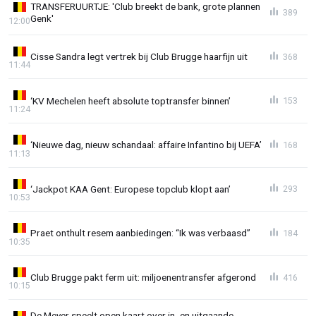
TRANSFERUURTJE: 'Club breekt de bank, grote plannen
389
Genk'
12:00
Cisse Sandra legt vertrek bij Club Brugge haarfijn uit
368
11:44
‘KV Mechelen heeft absolute toptransfer binnen’
153
11:24
‘Nieuwe dag, nieuw schandaal: affaire Infantino bij UEFA’
168
11:13
‘Jackpot KAA Gent: Europese topclub klopt aan’
293
10:53
Praet onthult resem aanbiedingen: “Ik was verbaasd”
184
10:35
Club Brugge pakt ferm uit: miljoenentransfer afgerond
416
10:15
De Meyer speelt open kaart over in- en uitgaande