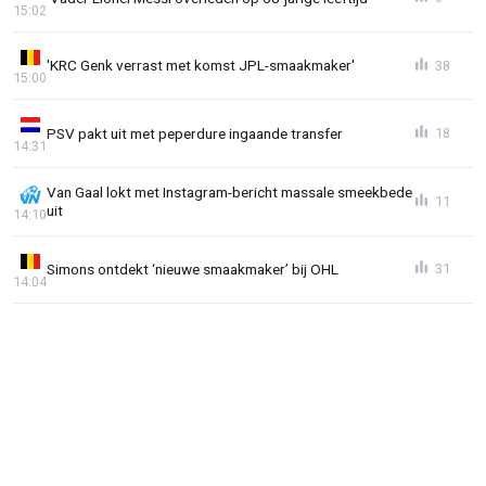
15:02
'KRC Genk verrast met komst JPL-smaakmaker'
38
15:00
PSV pakt uit met peperdure ingaande transfer
18
14:31
Van Gaal lokt met Instagram-bericht massale smeekbede
11
uit
14:10
Simons ontdekt ‘nieuwe smaakmaker’ bij OHL
31
14:04