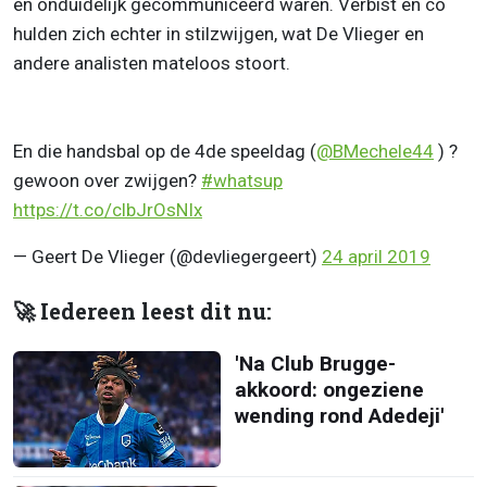
en onduidelijk gecommuniceerd waren. Verbist en co
hulden zich echter in stilzwijgen, wat De Vlieger en
andere analisten mateloos stoort.
En die handsbal op de 4de speeldag (
@BMechele44
) ?
gewoon over zwijgen?
#whatsup
https://t.co/clbJrOsNIx
— Geert De Vlieger (@devliegergeert)
24 april 2019
🚀 Iedereen leest dit nu:
'Na Club Brugge-
akkoord: ongeziene
wending rond Adedeji'