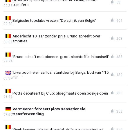
63
transfers
09:38
Belgische topclubs vrezen: "De schrik van België"
901
09:20
Anderlecht 10 jaar zonder prijs: Bruno spreekt over
203
ambities
09:01
'Bruno schuift met pionnen: groot slachtoffer in basiself'
438
08:52
'Liverpool helemaal los: stuntdeal bij Barça, bod van 115
139
mil'
08:37
Potts debuteert bij Club: ploegmaats doen boekje open
930
08:12
Vermeeren forceert plots sensationele
358
transferwending
07:50
'Genk lanceert nieuw offensief: dríé extra aanwinsten'
856