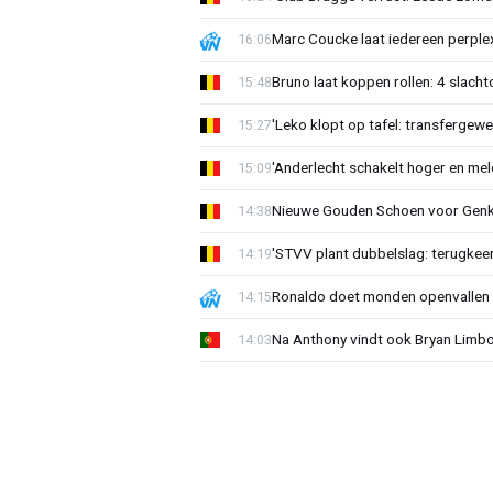
Marc Coucke laat iedereen perplex
16:06
Bruno laat koppen rollen: 4 slacht
15:48
'Leko klopt op tafel: transfergewe
15:27
'Anderlecht schakelt hoger en meldt
15:09
Nieuwe Gouden Schoen voor Genk
14:38
'STVV plant dubbelslag: terugkee
14:19
Ronaldo doet monden openvallen 
14:15
Na Anthony vindt ook Bryan Limb
14:03