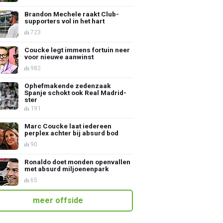
Brandon Mechele raakt Club-
supporters vol in het hart
723
Coucke legt immens fortuin neer
voor nieuwe aanwinst
982
Ophefmakende zedenzaak
Spanje schokt ook Real Madrid-
ster
191
Marc Coucke laat iedereen
perplex achter bij absurd bod
90
Ronaldo doet monden openvallen
met absurd miljoenenpark
65
meer offside