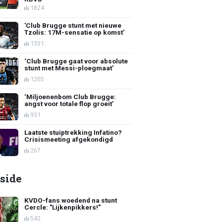
1824
'Club Brugge stunt met nieuwe
Tzolis: 17M-sensatie op komst'
1331
‘Club Brugge gaat voor absolute
stunt met Messi-ploegmaat’
1205
‘Miljoenenbom Club Brugge:
angst voor totale flop groeit’
931
Laatste stuiptrekking Infatino?
Crisismeeting afgekondigd
267
side
KVDO-fans woedend na stunt
Cercle: "Lijkenpikkers!"
542