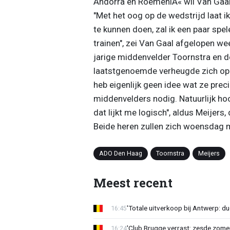
Andorra en RoemeniÃ« wil Van Gaal 
"Met het oog op de wedstrijd laat ik
te kunnen doen, zal ik een paar sp
trainen", zei Van Gaal afgelopen wee
jarige middenvelder Toornstra en d
laatstgenoemde verheugde zich op 
heb eigenlijk geen idee wat ze pre
middenvelders nodig. Natuurlijk ho
dat lijkt me logisch", aldus Meije
Beide heren zullen zich woensdag 
ADO Den Haag
Toornstra
Meijers
Meest recent
'Totale uitverkoop bij Antwerp: du
16:45
'Club Brugge verrast: zesde zom
16:24