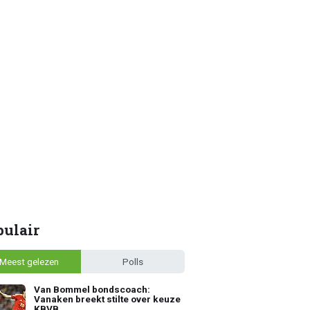
pulair
Meest gelezen
Polls
Van Bommel bondscoach:
Vanaken breekt stilte over keuze
KBVB