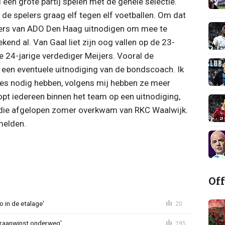
een grote partij spelen met de gehele selectie.
 de spelers graag elf tegen elf voetballen. Om dat
elers van ADO Den Haag uitnodigen om mee te
kend al. Van Gaal liet zijn oog vallen op de 23-
e 24-jarige verdediger Meijers. Vooral de
een eventuele uitnodiging van de bondscoach. Ik
cies nodig hebben, volgens mij hebben ze meer
opt iedereen binnen het team op een uitnodiging,
rs, die afgelopen zomer overkwam van RKC Waalwijk.
melden.
Off
o in de etalage'
20
eraanwinst onderweg'
195