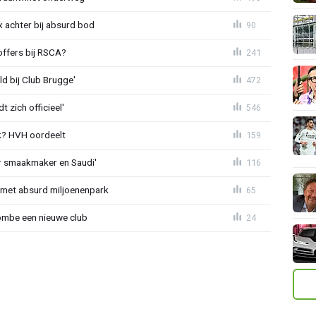
 achter bij absurd bod
90
offers bij RSCA?
241
ld bij Club Brugge'
472
 zich officieel'
546
? HVH oordeelt
159
r smaakmaker en Saudi'
116
met absurd miljoenenpark
65
ombe een nieuwe club
24