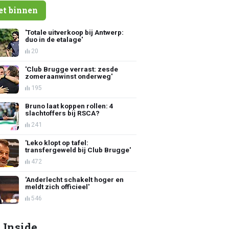
et binnen
'Totale uitverkoop bij Antwerp:
duo in de etalage'
20
'Club Brugge verrast: zesde
zomeraanwinst onderweg'
195
Bruno laat koppen rollen: 4
slachtoffers bij RSCA?
241
'Leko klopt op tafel:
transfergeweld bij Club Brugge'
472
'Anderlecht schakelt hoger en
meldt zich officieel'
546
 Inside