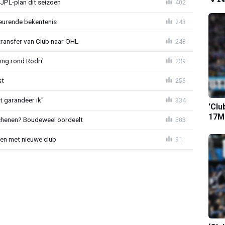
JPL-plan dit seizoen
402
eurende bekentenis
243
transfer van Club naar OHL
243
ing rond Rodri'
239
st
256
t garandeer ik"
334
'Clu
17M-
schenen? Boudeweel oordeelt
583
en met nieuwe club
91