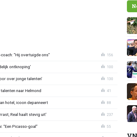
N
oach: "Hij overtuigde ons"
156
delijk ontknoping'
100
or over jonge talenten'
130
 talenten naar Helmond
41
an hotel, icoon depanneert
88
st, Real haalt stevig uit'
237
mi: “Een Picasso-goal”
55
VN