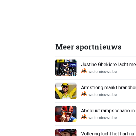
Meer sportnieuws
Justine Ghekiere lacht me
Armstrong maakt brandhout 
Absoluut rampscenario in
Vollering lucht het hart na