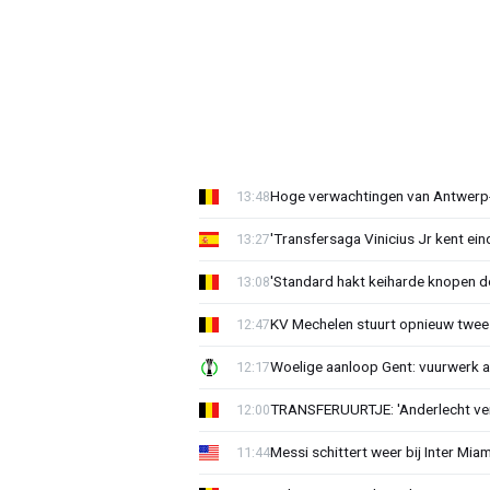
Hoge verwachtingen van Antwerp-c
13:48
'Transfersaga Vinicius Jr kent ein
13:27
'Standard hakt keiharde knopen do
13:08
KV Mechelen stuurt opnieuw twee
12:47
Woelige aanloop Gent: vuurwerk a
12:17
TRANSFERUURTJE: 'Anderlecht verra
12:00
Messi schittert weer bij Inter Mia
11:44