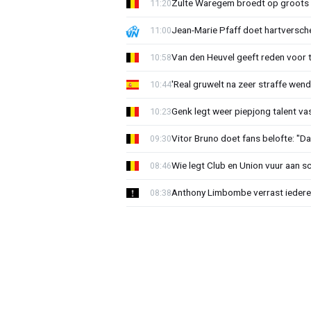
Zulte Waregem broedt op groots 
11:20
Jean-Marie Pfaff doet hartversch
11:00
Van den Heuvel geeft reden voor 
10:58
'Real gruwelt na zeer straffe wend
10:44
Genk legt weer piepjong talent va
10:23
Vitor Bruno doet fans belofte: "Da
09:30
Wie legt Club en Union vuur aan 
08:46
Anthony Limbombe verrast iedere
08:38