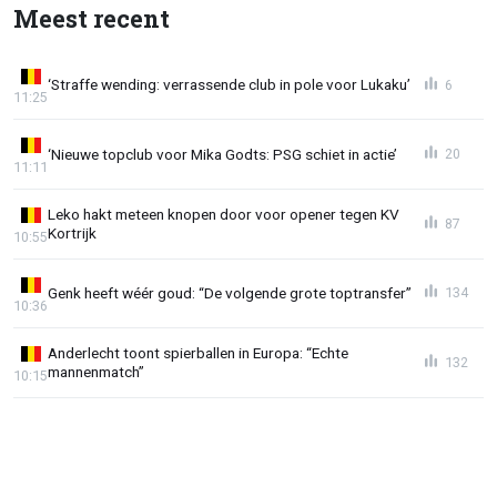
Meest recent
‘Straffe wending: verrassende club in pole voor Lukaku’
6
11:25
‘Nieuwe topclub voor Mika Godts: PSG schiet in actie’
20
11:11
Leko hakt meteen knopen door voor opener tegen KV
87
Kortrijk
10:55
Genk heeft wéér goud: “De volgende grote toptransfer”
134
10:36
Anderlecht toont spierballen in Europa: “Echte
132
mannenmatch”
10:15