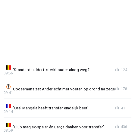
'Standard siddert: sterkhouder alnog weg?'
124
09:56
Coosemans zet Anderlecht met voeten op grond na zege
178
09:41
'Orel Mangala heeft transfer eindelijk beet'
41
09:14
'Club mag ex-speler én Barça danken voor transfer'
436
08:59