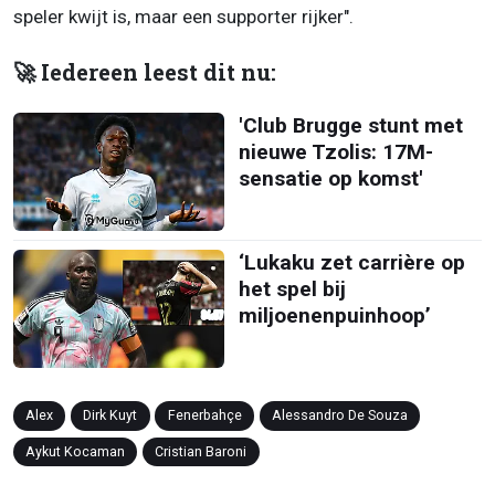
speler kwijt is, maar een supporter rijker".
🚀 Iedereen leest dit nu:
'Club Brugge stunt met
nieuwe Tzolis: 17M-
sensatie op komst'
‘Lukaku zet carrière op
het spel bij
miljoenenpuinhoop’
Alex
Dirk Kuyt
Fenerbahçe
Alessandro De Souza
Aykut Kocaman
Cristian Baroni