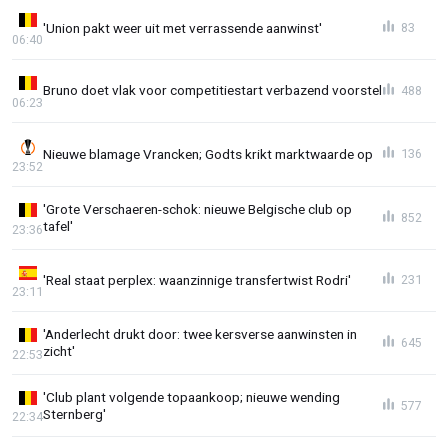
'Union pakt weer uit met verrassende aanwinst'
83
06:40
Bruno doet vlak voor competitiestart verbazend voorstel
488
06:23
Nieuwe blamage Vrancken; Godts krikt marktwaarde op
136
23:52
'Grote Verschaeren-schok: nieuwe Belgische club op
852
tafel'
23:36
'Real staat perplex: waanzinnige transfertwist Rodri'
231
23:11
'Anderlecht drukt door: twee kersverse aanwinsten in
645
zicht'
22:53
'Club plant volgende topaankoop; nieuwe wending
577
Sternberg'
22:34