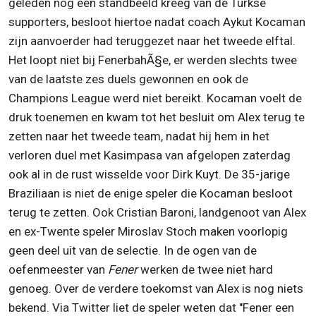
geleden nog een standbeeld kreeg van de Turkse
supporters, besloot hiertoe nadat coach Aykut Kocaman
zijn aanvoerder had teruggezet naar het tweede elftal.
Het loopt niet bij FenerbahÃ§e, er werden slechts twee
van de laatste zes duels gewonnen en ook de
Champions League werd niet bereikt. Kocaman voelt de
druk toenemen en kwam tot het besluit om Alex terug te
zetten naar het tweede team, nadat hij hem in het
verloren duel met Kasimpasa van afgelopen zaterdag
ook al in de rust wisselde voor Dirk Kuyt. De 35-jarige
Braziliaan is niet de enige speler die Kocaman besloot
terug te zetten. Ook Cristian Baroni, landgenoot van Alex
en ex-Twente speler Miroslav Stoch maken voorlopig
geen deel uit van de selectie. In de ogen van de
oefenmeester van
Fener
werken de twee niet hard
genoeg. Over de verdere toekomst van Alex is nog niets
bekend. Via Twitter liet de speler weten dat "Fener een