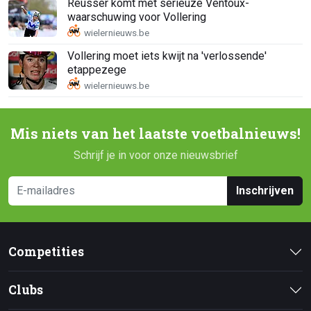
Reusser komt met serieuze Ventoux-
waarschuwing voor Vollering
Vollering moet iets kwijt na 'verlossende'
etappezege
Mis niets van het laatste voetbalnieuws!
Schrijf je in voor onze nieuwsbrief
Inschrijven
Competities
Clubs