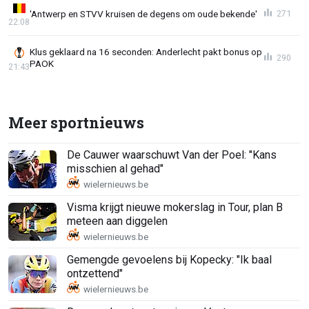
'Antwerp en STVV kruisen de degens om oude bekende'
271
22:08
Klus geklaard na 16 seconden: Anderlecht pakt bonus op
290
PAOK
21:43
Meer sportnieuws
De Cauwer waarschuwt Van der Poel: "Kans
misschien al gehad"
Visma krijgt nieuwe mokerslag in Tour, plan B
meteen aan diggelen
Gemengde gevoelens bij Kopecky: "Ik baal
ontzettend"