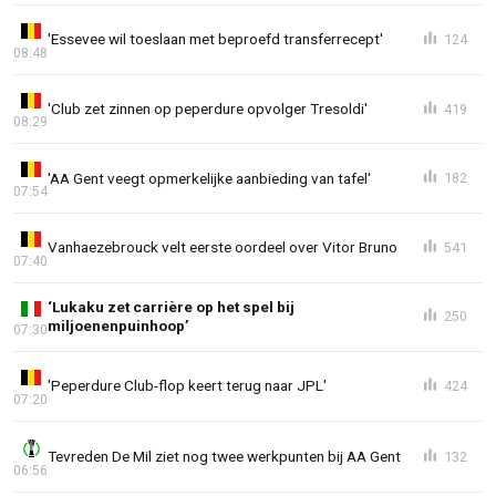
'Essevee wil toeslaan met beproefd transferrecept'
124
08:48
'Club zet zinnen op peperdure opvolger Tresoldi'
419
08:29
'AA Gent veegt opmerkelijke aanbieding van tafel'
182
07:54
Vanhaezebrouck velt eerste oordeel over Vitor Bruno
541
07:40
‘Lukaku zet carrière op het spel bij
250
miljoenenpuinhoop’
07:30
'Peperdure Club-flop keert terug naar JPL'
424
07:20
Tevreden De Mil ziet nog twee werkpunten bij AA Gent
132
06:56