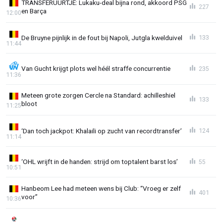
TRANSFERUURTJE: Lukaku-deal bijna rond, akkoord PSG
227
en Barça
12:00
De Bruyne pijnlijk in de fout bij Napoli, Jutgla kwelduivel
133
11:44
Van Gucht krijgt plots wel héél straffe concurrentie
235
11:36
Meteen grote zorgen Cercle na Standard: achilleshiel
133
bloot
11:25
‘Dan toch jackpot: Khalaili op zucht van recordtransfer’
124
11:14
‘OHL wrijft in de handen: strijd om toptalent barst los’
55
10:51
Hanbeom Lee had meteen wens bij Club: “Vroeg er zelf
401
voor”
10:36