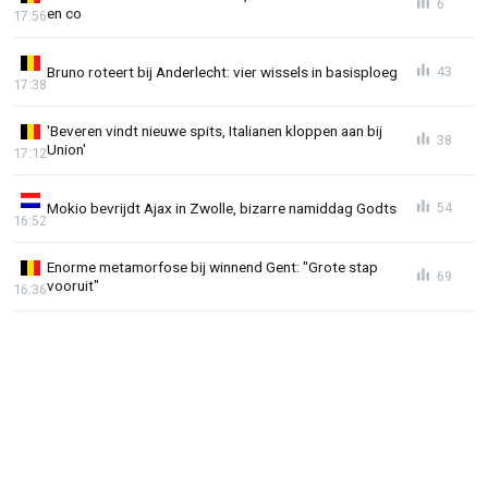
6
en co
17:56
Bruno roteert bij Anderlecht: vier wissels in basisploeg
43
17:38
'Beveren vindt nieuwe spits, Italianen kloppen aan bij
38
Union'
17:12
Mokio bevrijdt Ajax in Zwolle, bizarre namiddag Godts
54
16:52
Enorme metamorfose bij winnend Gent: "Grote stap
69
vooruit"
16:36