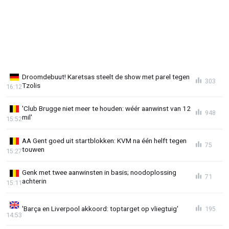
Droomdebuut! Karetsas steelt de show met parel tegen
303
Tzolis
16:12
'Club Brugge niet meer te houden: wéér aanwinst van 12
948
mil'
15:52
AA Gent goed uit startblokken: KVM na één helft tegen
75
touwen
15:27
Genk met twee aanwinsten in basis; noodoplossing
71
achterin
15:11
'Barça en Liverpool akkoord: toptarget op vliegtuig'
195
14:53