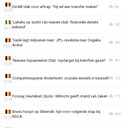
De Mil vlak voor aftrap: "Hij wil een transfer maken"
88
14:34
'Lukaku op zucht van nieuwe club: financiële details
282
bekend'
14:11
'Genk legt miljoenen neer: JPL-revelatie naar Cegeka
289
Arena'
13:51
'Nieuwe topaanwinst Club: toptarget bij beloften gezet'
461
13:36
Competitieopener Anderlecht: cruciale wissels in basiself
703
13:09
Fossey, Hautekiet, Epolo: Wilmots geeft stand van zaken
175
12:39
Bruno hoopt op Sibierski: tijd voor volgende stap bij
494
RSCA
12:22