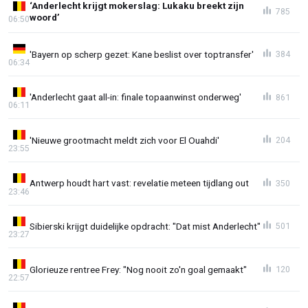
‘Anderlecht krijgt mokerslag: Lukaku breekt zijn
785
woord’
06:50
'Bayern op scherp gezet: Kane beslist over toptransfer'
384
06:34
'Anderlecht gaat all-in: finale topaanwinst onderweg'
861
06:11
'Nieuwe grootmacht meldt zich voor El Ouahdi'
204
23:55
Antwerp houdt hart vast: revelatie meteen tijdlang out
350
23:46
Sibierski krijgt duidelijke opdracht: "Dat mist Anderlecht"
501
23:27
Glorieuze rentree Frey: "Nog nooit zo'n goal gemaakt"
120
22:57