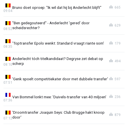
Bruno doet oproep: "Ik wil dat hij bij Anderlecht blijft"
665
09:04
"Ben gedegouteerd" - Anderlecht 'gered' door
629
scheidsrechter?
08:52
'Toptransfer Epolo wenkt: Standard vraagt riante som'
179
08:35
Anderlecht tóch titelkandidaat? Degryse zet debat op
494
scherp
08:10
'Genk spoelt competitiekater door met dubbele transfer'
597
07:51
Van Bommel lonkt mee: 'Duivels-transfer van 40 miljoen'
236
07:36
'Droomtransfer Joaquin Seys: Club Brugge hakt knoop
879
door'
07:12