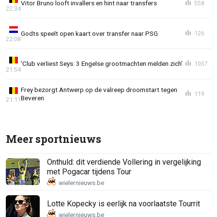
Vitor Bruno looft invallers en hint naar transfers
558
22:34
Godts speelt open kaart over transfer naar PSG
126
22:08
'Club verliest Seys: 3 Engelse grootmachten melden zich'
1057
21:54
Frey bezorgt Antwerp op de valreep droomstart tegen
119
Beveren
21:11
Meer sportnieuws
Onthuld: dit verdiende Vollering in vergelijking
met Pogacar tijdens Tour
Lotte Kopecky is eerlijk na voorlaatste Tourrit