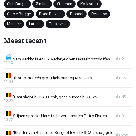
Club Brugge
Zimling
Stenman
KV Kortrijk
Cercle Brugge
Rode Duivels
Blondel
Refaelov
Meunier
Larsen
Trickovski
Meest recent
Sam Kerkhofs en Rik Verheye doen Hasselt ontploffen
2
11:12
Thorup ziet één groot lichtpunt bij KRC Genk
15
11:04
'Hasi shopt bij KRC Genk, géén succes bij STVV'
45
10:39
Stijnen spreekt klare taal over ambities Patro Eisden
31
10:22
'Blunder van Renard en Borguet levert RSCA alsnog geld
255