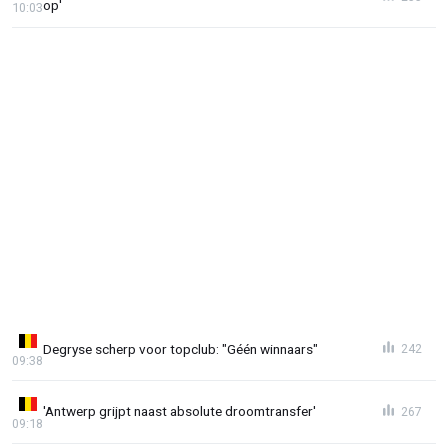
op'
10:03
Degryse scherp voor topclub: "Géén winnaars"
242
09:38
'Antwerp grijpt naast absolute droomtransfer'
267
09:18