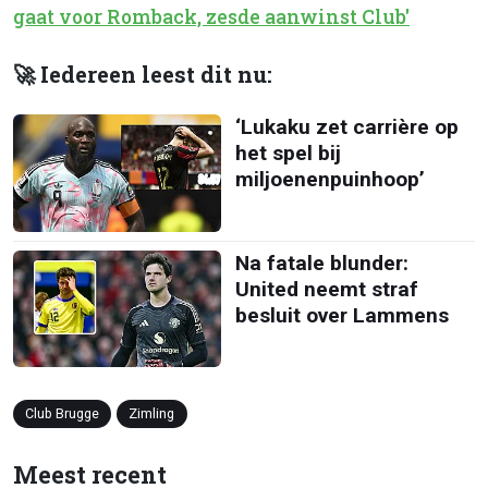
gaat voor Romback, zesde aanwinst Club'
🚀 Iedereen leest dit nu:
‘Lukaku zet carrière op
het spel bij
miljoenenpuinhoop’
Na fatale blunder:
United neemt straf
besluit over Lammens
Club Brugge
Zimling
Meest recent