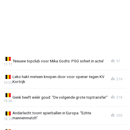
‘Nieuwe topclub voor Mika Godts: PSG schiet in actie’
91
11:11
Leko hakt meteen knopen door voor opener tegen KV
319
Kortrijk
10:55
Genk heeft wéér goud: “De volgende grote toptransfer”
318
10:36
Anderlecht toont spierballen in Europa: “Echte
200
mannenmatch”
10:15