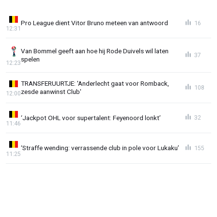
Pro League dient Vitor Bruno meteen van antwoord
16
12:31
Van Bommel geeft aan hoe hij Rode Duivels wil laten
37
spelen
12:23
TRANSFERUURTJE: 'Anderlecht gaat voor Romback,
108
zesde aanwinst Club'
12:00
‘Jackpot OHL voor supertalent: Feyenoord lonkt’
32
11:46
‘Straffe wending: verrassende club in pole voor Lukaku’
155
11:25