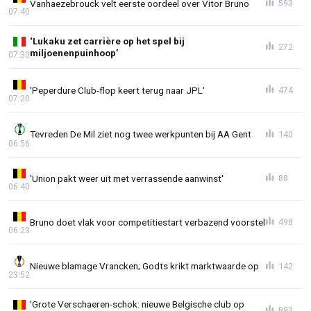
Vanhaezebrouck velt eerste oordeel over Vitor Bruno
593
07:40
‘Lukaku zet carrière op het spel bij
272
miljoenenpuinhoop’
07:30
'Peperdure Club-flop keert terug naar JPL'
474
07:20
Tevreden De Mil ziet nog twee werkpunten bij AA Gent
140
06:56
'Union pakt weer uit met verrassende aanwinst'
88
06:40
Bruno doet vlak voor competitiestart verbazend voorstel
498
06:23
Nieuwe blamage Vrancken; Godts krikt marktwaarde op
142
23:52
'Grote Verschaeren-schok: nieuwe Belgische club op
893