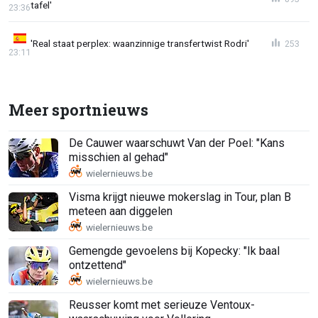
tafel'
23:36
'Real staat perplex: waanzinnige transfertwist Rodri'
253
23:11
Meer sportnieuws
De Cauwer waarschuwt Van der Poel: "Kans
misschien al gehad"
Visma krijgt nieuwe mokerslag in Tour, plan B
meteen aan diggelen
Gemengde gevoelens bij Kopecky: "Ik baal
ontzettend"
Reusser komt met serieuze Ventoux-