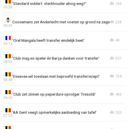
'Standard siddert: sterkhouder alnog weg?'
169
09:56
Coosemans zet Anderlecht met voeten op grond na zege
228
09:41
'Orel Mangala heeft transfer eindelijk beet'
49
09:14
'Club mag ex-speler én Barça danken voor transfer'
531
08:59
'Essevee wil toeslaan met beproefd transferrecept'
154
08:48
'Club zet zinnen op peperdure opvolger Tresoldi'
466
08:29
'AA Gent veegt opmerkelijke aanbieding van tafel'
203
07:54