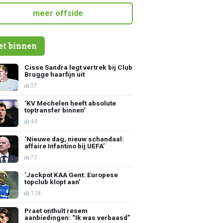
meer offside
et binnen
Cisse Sandra legt vertrek bij Club
Brugge haarfijn uit
37
‘KV Mechelen heeft absolute
toptransfer binnen’
44
‘Nieuwe dag, nieuw schandaal:
affaire Infantino bij UEFA’
72
‘Jackpot KAA Gent: Europese
topclub klopt aan’
118
Praet onthult resem
aanbiedingen: “Ik was verbaasd”