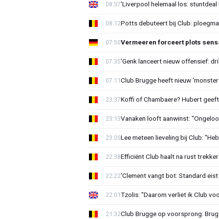
'Liverpool helemaal los: stuntdeal 
08:37
Potts debuteert bij Club: ploegm
08:12
Vermeeren forceert plots sens
07:50
'Genk lanceert nieuw offensief: dr
07:35
Club Brugge heeft nieuw 'monster'
07:11
Koffi of Chambaere? Hubert geeft 
23:37
Vanaken looft aanwinst: "Ongeloofl
23:13
Lee meteen lieveling bij Club: "H
23:00
Efficiënt Club haalt na rust trekk
22:38
'Clement vangt bot: Standard eist 
22:22
Tzolis: "Daarom verliet ik Club vo
22:01
Club Brugge op voorsprong: Brug
21:32