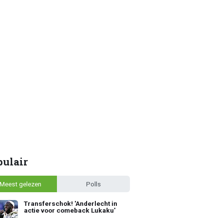
pulair
Meest gelezen
Polls
Transferschok! 'Anderlecht in
actie voor comeback Lukaku'