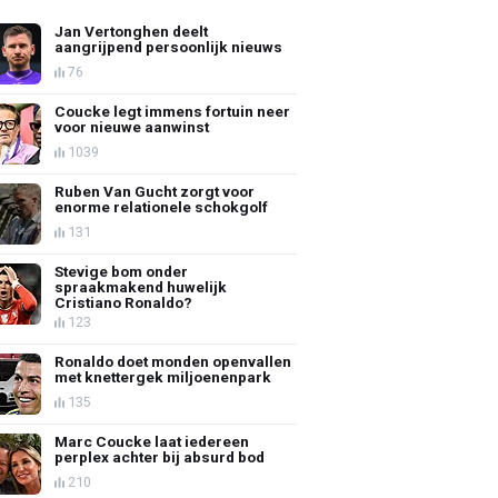
Jan Vertonghen deelt
aangrijpend persoonlijk nieuws
76
Coucke legt immens fortuin neer
voor nieuwe aanwinst
1039
Ruben Van Gucht zorgt voor
enorme relationele schokgolf
131
Stevige bom onder
spraakmakend huwelijk
Cristiano Ronaldo?
123
Ronaldo doet monden openvallen
met knettergek miljoenenpark
135
Marc Coucke laat iedereen
perplex achter bij absurd bod
210