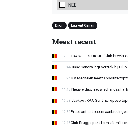
NEE
Dijon
Laurent Ciman
Meest recent
TRANSFERUURTJE: 'Club breekt de
12:00
Cisse Sandra legt vertrek bij Club 
11:44
‘KV Mechelen heeft absolute toptr
11:24
‘Nieuwe dag, nieuw schandaal: affai
11:13
‘Jackpot KAA Gent: Europese topc
10:53
Praet onthult resem aanbiedingen
10:35
Club Brugge pakt ferm uit: miljoe
10:15