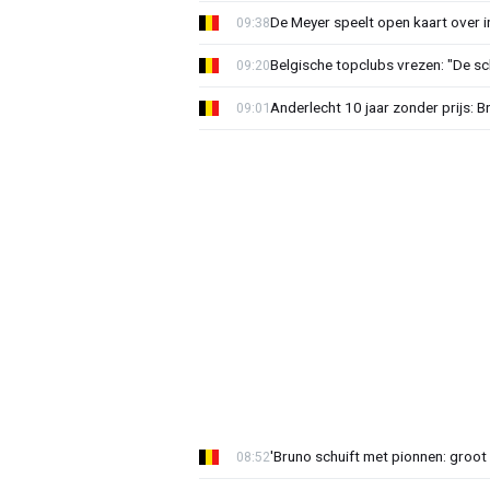
De Meyer speelt open kaart over i
09:38
Belgische topclubs vrezen: "De sch
09:20
Anderlecht 10 jaar zonder prijs: 
09:01
'Bruno schuift met pionnen: groot s
08:52