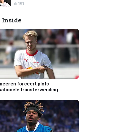
101
 Inside
eeren forceert plots
ationele transferwending