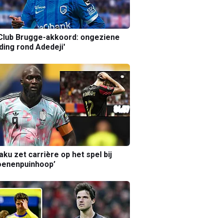
Club Brugge-akkoord: ongeziene
ing rond Adedeji'
aku zet carrière op het spel bij
oenenpuinhoop’