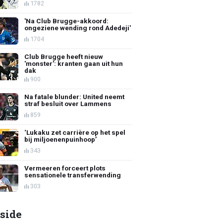
1782
'Na Club Brugge-akkoord:
ongeziene wending rond Adedeji'
1704
Club Brugge heeft nieuw
'monster': kranten gaan uit hun
dak
900
Na fatale blunder: United neemt
straf besluit over Lammens
859
‘Lukaku zet carrière op het spel
bij miljoenenpuinhoop’
343
Vermeeren forceert plots
sensationele transferwending
303
side