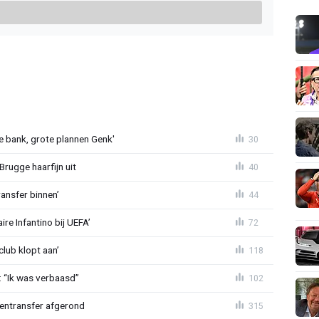
 bank, grote plannen Genk'
30
Brugge haarfijn uit
40
ansfer binnen’
44
re Infantino bij UEFA’
72
lub klopt aan’
118
: “Ik was verbaasd”
102
nentransfer afgerond
315