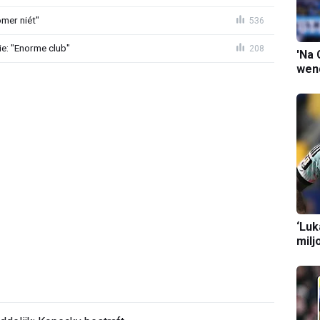
mer niét"
536
e: "Enorme club"
208
'Na 
wend
‘Luk
milj