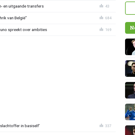
n- en uitgaande transfers
43
rik van België"
684
N
Bruno spreekt over ambities
169
lachtoffer in basiself'
337