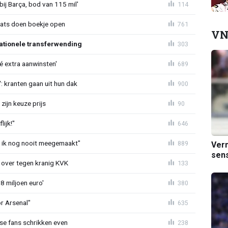
bij Barça, bod van 115 mil'
114
aats doen boekje open
761
VN
ationele transferwending
303
íé extra aanwinsten'
689
: kranten gaan uit hun dak
900
zijn keuze prijs
90
ijk!"
646
eb ik nog nooit meegemaakt"
889
Verm
sens
er over tegen kranig KVK
133
8 miljoen euro'
380
or Arsenal"
635
se fans schrikken even
238