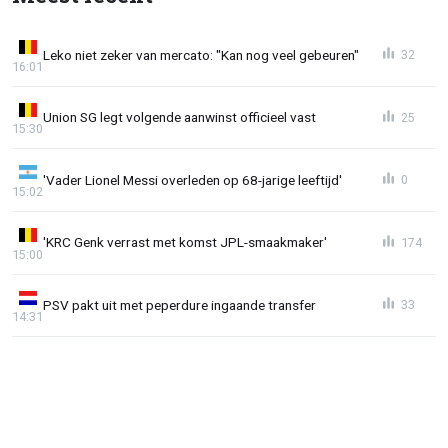
Leko niet zeker van mercato: "Kan nog veel gebeuren"
32
16:01
Union SG legt volgende aanwinst officieel vast
25
15:30
'Vader Lionel Messi overleden op 68-jarige leeftijd'
0
15:02
'KRC Genk verrast met komst JPL-smaakmaker'
174
15:00
PSV pakt uit met peperdure ingaande transfer
33
14:31