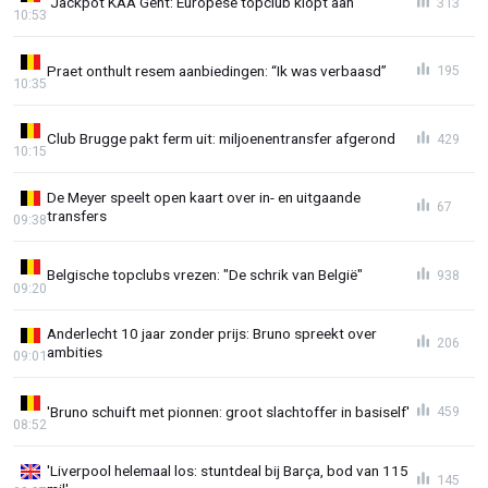
‘Jackpot KAA Gent: Europese topclub klopt aan’
313
10:53
Praet onthult resem aanbiedingen: “Ik was verbaasd”
195
10:35
Club Brugge pakt ferm uit: miljoenentransfer afgerond
429
10:15
De Meyer speelt open kaart over in- en uitgaande
67
transfers
09:38
Belgische topclubs vrezen: "De schrik van België"
938
09:20
Anderlecht 10 jaar zonder prijs: Bruno spreekt over
206
ambities
09:01
'Bruno schuift met pionnen: groot slachtoffer in basiself'
459
08:52
'Liverpool helemaal los: stuntdeal bij Barça, bod van 115
145