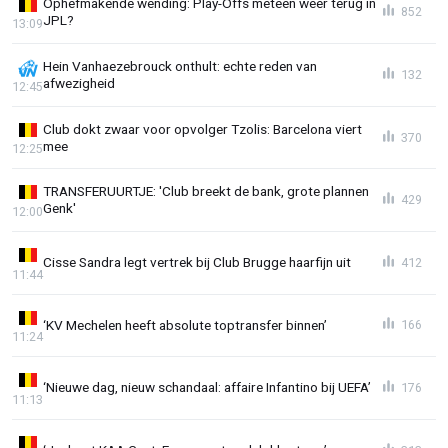
Ophefmakende wending: Play-Offs meteen weer terug in
852
JPL?
13:09
Hein Vanhaezebrouck onthult: echte reden van
132
afwezigheid
12:45
Club dokt zwaar voor opvolger Tzolis: Barcelona viert
370
mee
12:25
TRANSFERUURTJE: 'Club breekt de bank, grote plannen
429
Genk'
12:00
Cisse Sandra legt vertrek bij Club Brugge haarfijn uit
412
11:44
‘KV Mechelen heeft absolute toptransfer binnen’
166
11:24
‘Nieuwe dag, nieuw schandaal: affaire Infantino bij UEFA’
176
11:13