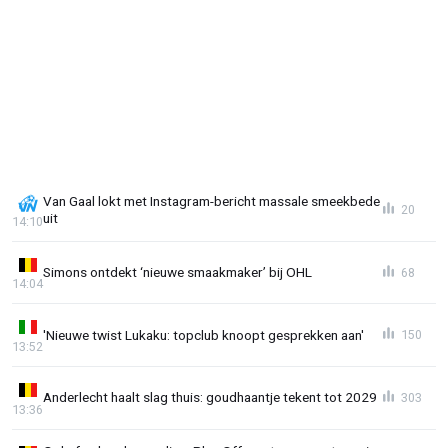
Van Gaal lokt met Instagram-bericht massale smeekbede
20
uit
14:10
Simons ontdekt ‘nieuwe smaakmaker’ bij OHL
68
14:04
'Nieuwe twist Lukaku: topclub knoopt gesprekken aan'
150
13:52
Anderlecht haalt slag thuis: goudhaantje tekent tot 2029
303
13:36