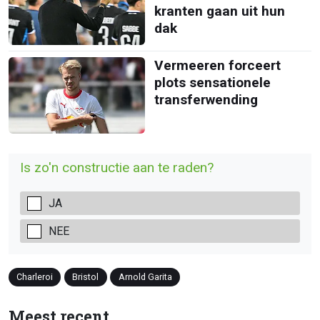
kranten gaan uit hun
dak
Vermeeren forceert
plots sensationele
transferwending
Is zo'n constructie aan te raden?
JA
NEE
Charleroi
Bristol
Arnold Garita
Meest recent