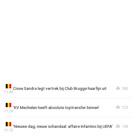
Cisse Sandra legt vertrek bij Club Brugge haarfijn uit
280
11:44
‘KV Mechelen heeft absolute toptransfer binnen’
123
11:24
‘Nieuwe dag, nieuw schandaal: affaire Infantino bij UEFA’
149
11:13