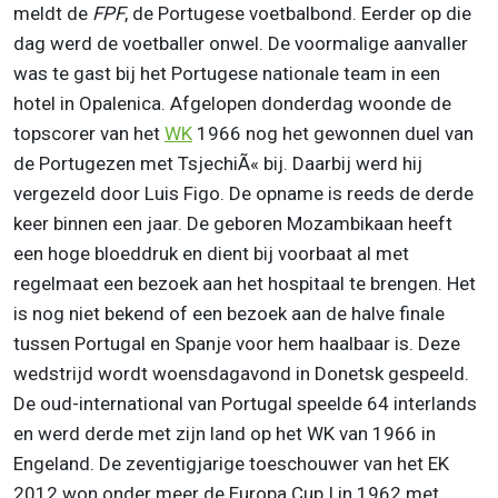
meldt de
FPF
, de Portugese voetbalbond. Eerder op die
dag werd de voetballer onwel. De voormalige aanvaller
was te gast bij het Portugese nationale team in een
hotel in Opalenica. Afgelopen donderdag woonde de
topscorer van het
WK
1966 nog het gewonnen duel van
de Portugezen met TsjechiÃ« bij. Daarbij werd hij
vergezeld door Luis Figo. De opname is reeds de derde
keer binnen een jaar. De geboren Mozambikaan heeft
een hoge bloeddruk en dient bij voorbaat al met
regelmaat een bezoek aan het hospitaal te brengen. Het
is nog niet bekend of een bezoek aan de halve finale
tussen Portugal en Spanje voor hem haalbaar is. Deze
wedstrijd wordt woensdagavond in Donetsk gespeeld.
De oud-international van Portugal speelde 64 interlands
en werd derde met zijn land op het WK van 1966 in
Engeland. De zeventigjarige toeschouwer van het EK
2012 won onder meer de Europa Cup I in 1962 met