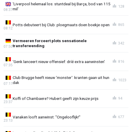
'Liverpool helemaal los: stuntdeal bij Barça, bod van 115
128
mil'
08:37
Potts debuteert bij Club: ploegmaats doen boekje open
865
08:12
Vermeeren forceert plots sensationele
342
transferwending
07:50
'Genk lanceert nieuw offensief: dríé extra aanwinsten'
816
07:35
Club Brugge heeft nieuw 'monster': kranten gaan uit hun
1023
dak
07:11
Koffi of Chambaere? Hubert geeft zijn keuze prijs
94
23:37
Vanaken looft aanwinst: "Ongelooflijk!"
677
23:13