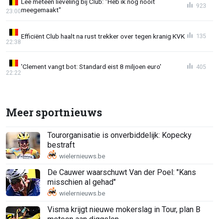
Lee meteen lieveling bij Club: "Heb ik nog nooit
923
meegemaakt"
23:00
Efficiënt Club haalt na rust trekker over tegen kranig KVK
135
22:38
'Clement vangt bot: Standard eist 8 miljoen euro'
405
22:22
Meer sportnieuws
Tourorganisatie is onverbiddelijk: Kopecky
bestraft
De Cauwer waarschuwt Van der Poel: "Kans
misschien al gehad"
Visma krijgt nieuwe mokerslag in Tour, plan B