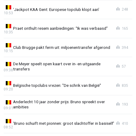
‘Jackpot KAA Gent: Europese topclub klopt aan’
248
10:53
Praet onthult resem aanbiedingen: “Ik was verbaasd”
165
10:35
Club Brugge pakt ferm uit: miljoenentransfer afgerond
394
10:15
De Meyer speelt open kaart over in- en uitgaande
57
transfers
09:38
Belgische topclubs vrezen: "De schrik van België"
835
09:20
Anderlecht 10 jaar zonder prijs: Bruno spreekt over
193
ambities
09:01
'Bruno schuift met pionnen: groot slachtoffer in basiself'
410
08:52