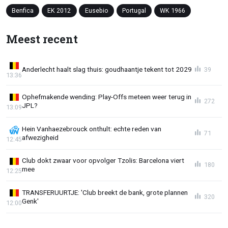
Benfica
EK 2012
Eusebio
Portugal
WK 1966
Meest recent
Anderlecht haalt slag thuis: goudhaantje tekent tot 2029
39
13:36
Ophefmakende wending: Play-Offs meteen weer terug in
272
JPL?
13:09
Hein Vanhaezebrouck onthult: echte reden van
71
afwezigheid
12:45
Club dokt zwaar voor opvolger Tzolis: Barcelona viert
180
mee
12:25
TRANSFERUURTJE: 'Club breekt de bank, grote plannen
320
Genk'
12:00