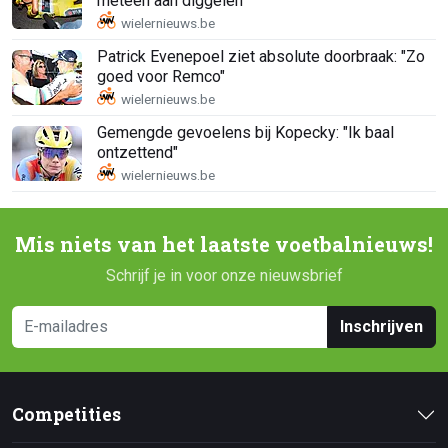
meteen aan diggelen
Patrick Evenepoel ziet absolute doorbraak: "Zo
goed voor Remco"
Gemengde gevoelens bij Kopecky: "Ik baal
ontzettend"
Mis niets van het laatste voetbalnieuws!
Schrijf je in voor onze nieuwsbrief
Inschrijven
Competities