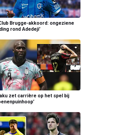
Club Brugge-akkoord: ongeziene
ing rond Adedeji'
aku zet carrière op het spel bij
oenenpuinhoop’