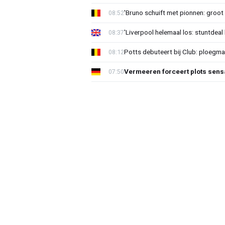
'Bruno schuift met pionnen: groot s
08:52
'Liverpool helemaal los: stuntdeal 
08:37
Potts debuteert bij Club: ploegm
08:12
Vermeeren forceert plots sens
07:50