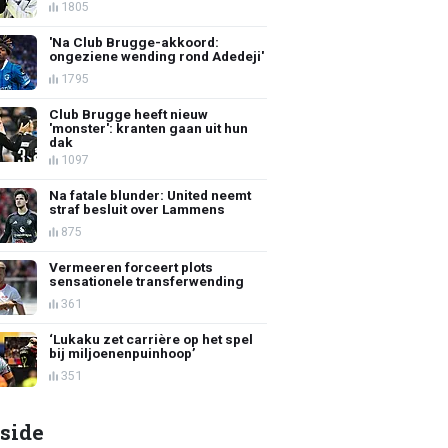
1805
'Na Club Brugge-akkoord:
ongeziene wending rond Adedeji'
1795
Club Brugge heeft nieuw
'monster': kranten gaan uit hun
dak
1097
Na fatale blunder: United neemt
straf besluit over Lammens
875
Vermeeren forceert plots
sensationele transferwending
361
‘Lukaku zet carrière op het spel
bij miljoenenpuinhoop’
351
side