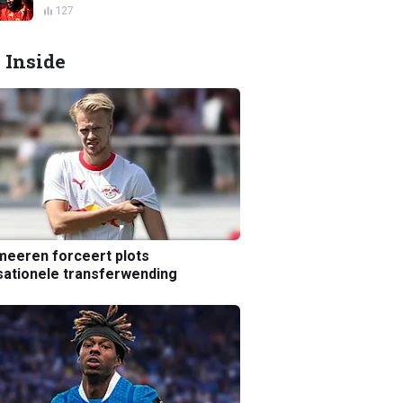
127
 Inside
eeren forceert plots
ationele transferwending