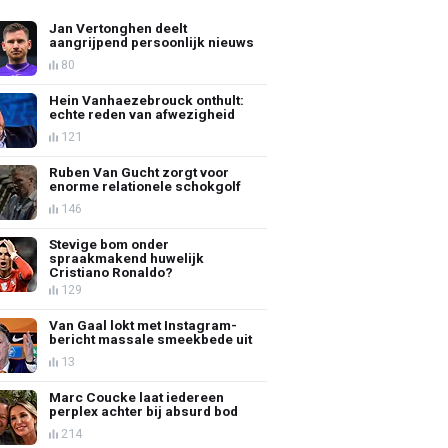
Jan Vertonghen deelt
aangrijpend persoonlijk nieuws
80
Hein Vanhaezebrouck onthult:
echte reden van afwezigheid
121
Ruben Van Gucht zorgt voor
enorme relationele schokgolf
146
Stevige bom onder
spraakmakend huwelijk
Cristiano Ronaldo?
129
Van Gaal lokt met Instagram-
bericht massale smeekbede uit
13
Marc Coucke laat iedereen
perplex achter bij absurd bod
214