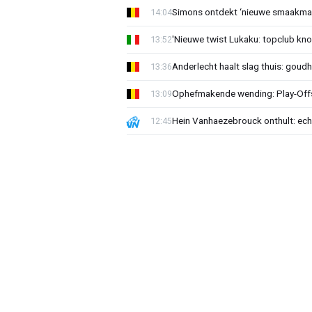
Simons ontdekt ‘nieuwe smaakmak
14:04
'Nieuwe twist Lukaku: topclub kn
13:52
Anderlecht haalt slag thuis: goud
13:36
Ophefmakende wending: Play-Offs
13:09
Hein Vanhaezebrouck onthult: ech
12:45