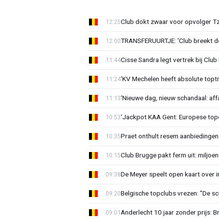
Club dokt zwaar voor opvolger Tzo
12:25
TRANSFERUURTJE: 'Club breekt de
12:00
Cisse Sandra legt vertrek bij Club 
11:44
‘KV Mechelen heeft absolute toptr
11:24
‘Nieuwe dag, nieuw schandaal: affai
11:13
‘Jackpot KAA Gent: Europese topc
10:53
Praet onthult resem aanbiedingen
10:35
Club Brugge pakt ferm uit: miljoe
10:15
De Meyer speelt open kaart over i
09:38
Belgische topclubs vrezen: "De sch
09:20
Anderlecht 10 jaar zonder prijs: 
09:01