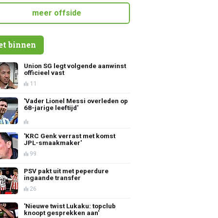
meer offside
et binnen
Union SG legt volgende aanwinst
officieel vast
11
'Vader Lionel Messi overleden op
68-jarige leeftijd'
'KRC Genk verrast met komst
JPL-smaakmaker'
99
PSV pakt uit met peperdure
ingaande transfer
26
'Nieuwe twist Lukaku: topclub
knoopt gesprekken aan'