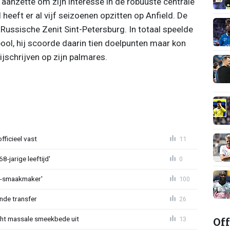
e aanzette om zijn interesse in de robuuste centrale
heeft er al vijf seizoenen opzitten op Anfield. De
Russische Zenit Sint-Petersburg. In totaal speelde
rpool, hij scoorde daarin tien doelpunten maar kon
jschrijven op zijn palmares.
fficieel vast
11
-jarige leeftijd'
0
L-smaakmaker'
100
nde transfer
26
Off
cht massale smeekbede uit
13