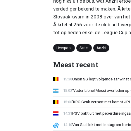
nog niks uit de bus, wat Anzhi erto
verdediger bekend te maken. Å krtel 
Slovaak kwam in 2008 over van het 
Å krtel al 256 voor de club uit Live
tot op heden enkel de League Cup bi
Liverpool
Skrtel
Anzhi
Meest recent
Union SG legt volgende aanwinst o
15:30
'Vader Lionel Messi overleden op 68
15:02
'KRC Genk verrast met komst JP
15:00
PSV pakt uit met peperdure ingaa
14:31
Van Gaal lokt met Instagram-beri
14:10