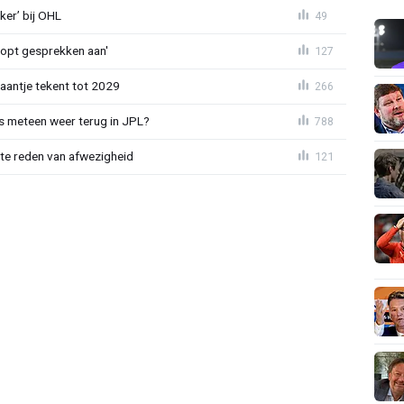
er’ bij OHL
49
oopt gesprekken aan'
127
haantje tekent tot 2029
266
 meteen weer terug in JPL?
788
te reden van afwezigheid
121