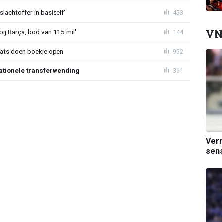
lachtoffer in basiself'
453
VN
bij Barça, bod van 115 mil'
144
aats doen boekje open
952
ationele transferwending
361
Verm
sens