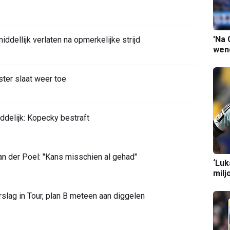
'Na 
ddellijk verlaten na opmerkelijke strijd
wend
ter slaat weer toe
ddelijk: Kopecky bestraft
 der Poel: "Kans misschien al gehad"
‘Luk
milj
slag in Tour, plan B meteen aan diggelen