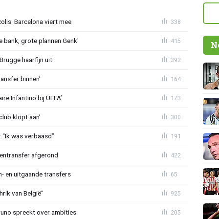
lis: Barcelona viert mee
338
 bank, grote plannen Genk'
415
N
Brugge haarfijn uit
392
ansfer binnen’
164
re Infantino bij UEFA’
173
lub klopt aan’
300
: “Ik was verbaasd”
191
nentransfer afgerond
422
n- en uitgaande transfers
65
rik van België"
925
Bruno spreekt over ambities
205