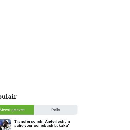
pulair
Meest gelezen
Polls
Transferschok! 'Anderlecht in
actie voor comeback Lukaku'