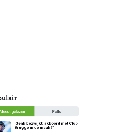
pulair
Meest gelezen
Polls
'Genk bezwijkt: akkoord met Club
Brugge in de maak?'