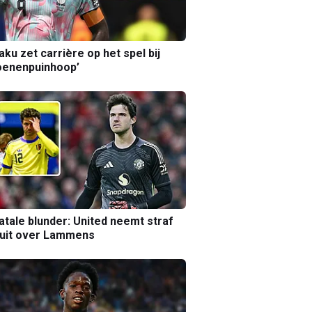
aku zet carrière op het spel bij
oenenpuinhoop’
atale blunder: United neemt straf
luit over Lammens