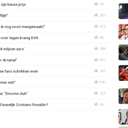
zijn keuze prijs
19
ijk!"
281
eb ik nog nooit meegemaakt"
372
er over tegen kranig KVK
85
8 miljoen euro'
189
or Arsenal"
331
se fans schrikken even
187
mer niét"
341
e: "Enorme club"
127
huwelijk Cristiano Ronaldo?
66