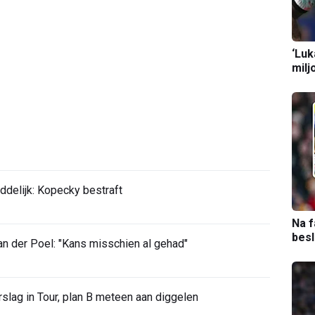
‘Luk
milj
ddelijk: Kopecky bestraft
Na f
bes
 der Poel: "Kans misschien al gehad"
slag in Tour, plan B meteen aan diggelen