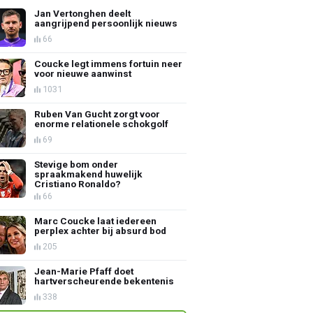
Jan Vertonghen deelt
aangrijpend persoonlijk nieuws
66
Coucke legt immens fortuin neer
voor nieuwe aanwinst
1031
Ruben Van Gucht zorgt voor
enorme relationele schokgolf
69
Stevige bom onder
spraakmakend huwelijk
Cristiano Ronaldo?
66
Marc Coucke laat iedereen
perplex achter bij absurd bod
205
Jean-Marie Pfaff doet
hartverscheurende bekentenis
338