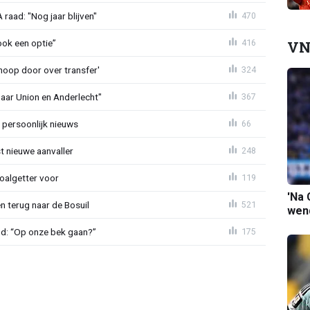
aad: "Nog jaar blijven"
470
VN
ook een optie”
416
noop door over transfer'
324
naar Union en Anderlecht"
367
 persoonlijk nieuws
66
t nieuwe aanvaller
248
oalgetter voor
119
'Na 
 terug naar de Bosuil
521
wend
nd: “Op onze bek gaan?”
175