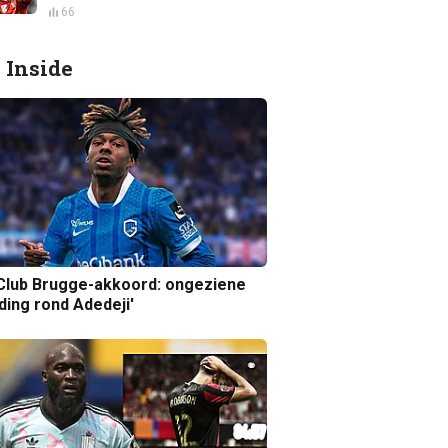
66
 Inside
Club Brugge-akkoord: ongeziene
ing rond Adedeji'