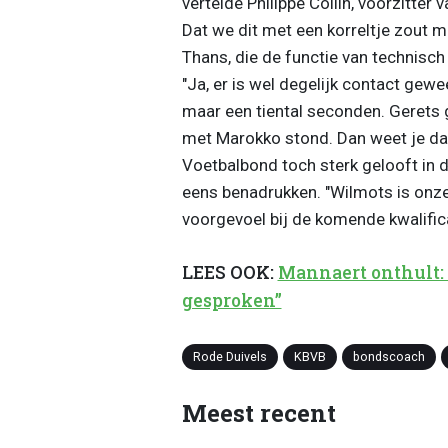
vertelde Philippe Collin, voorzitte
Dat we dit met een korreltje zout
Thans, die de functie van technisch 
"Ja, er is wel degelijk contact gew
maar een tiental seconden. Gerets g
met Marokko stond. Dan weet je dat
Voetbalbond toch sterk gelooft in d
eens benadrukken. "Wilmots is onze 
voorgevoel bij de komende kwalific
LEES OOK:
Mannaert onthult:
gesproken”
Rode Duivels
KBVB
bondscoach
Meest recent