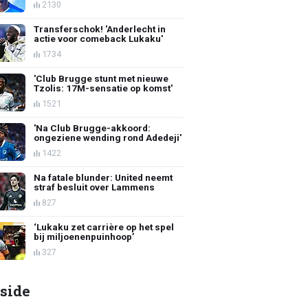
2130
Transferschok! 'Anderlecht in
actie voor comeback Lukaku'
1734
'Club Brugge stunt met nieuwe
Tzolis: 17M-sensatie op komst'
1521
'Na Club Brugge-akkoord:
ongeziene wending rond Adedeji'
1422
Na fatale blunder: United neemt
straf besluit over Lammens
827
‘Lukaku zet carrière op het spel
bij miljoenenpuinhoop’
327
side