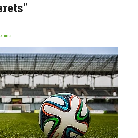
rets"
temmen