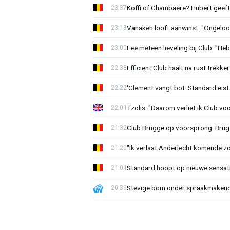
Koffi of Chambaere? Hubert geeft 
23:37
Vanaken looft aanwinst: "Ongeloofl
23:13
Lee meteen lieveling bij Club: "H
23:00
Efficiënt Club haalt na rust trekk
22:38
'Clement vangt bot: Standard eist 
22:22
Tzolis: "Daarom verliet ik Club vo
22:01
Club Brugge op voorsprong: Brug
21:32
"Ik verlaat Anderlecht komende zo
21:20
Standard hoopt op nieuwe sensati
21:01
Stevige bom onder spraakmakend 
20:39