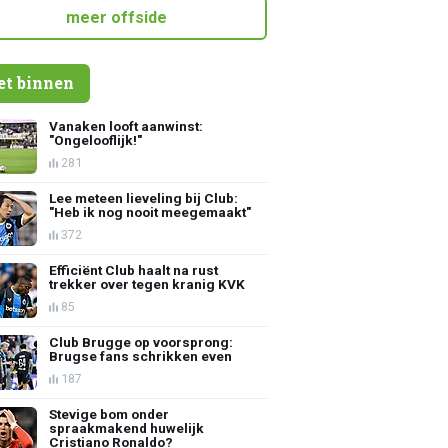
meer offside
et binnen
Vanaken looft aanwinst:
"Ongelooflijk!"
281
Lee meteen lieveling bij Club:
"Heb ik nog nooit meegemaakt"
372
Efficiënt Club haalt na rust
trekker over tegen kranig KVK
85
Club Brugge op voorsprong:
Brugse fans schrikken even
187
Stevige bom onder
spraakmakend huwelijk
Cristiano Ronaldo?