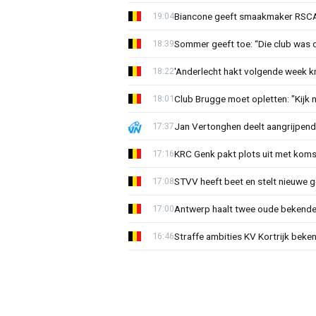
Biancone geeft smaakmaker RSCA r
19:04
Sommer geeft toe: “Die club was 
18:39
'Anderlecht hakt volgende week k
18:22
Club Brugge moet opletten: "Kijk 
18:01
Jan Vertonghen deelt aangrijpend
17:37
KRC Genk pakt plots uit met koms
17:16
STVV heeft beet en stelt nieuwe g
17:08
Antwerp haalt twee oude bekenden
17:00
Straffe ambities KV Kortrijk beke
16:46