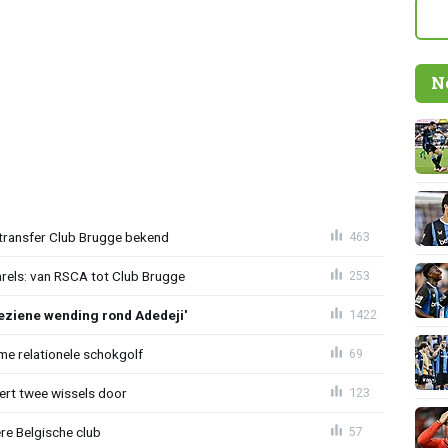
N
ransfer Club Brugge bekend
463
arels: van RSCA tot Club Brugge
253
ziene wending rond Adedeji'
1422
e relationele schokgolf
69
oert twee wissels door
123
re Belgische club
57