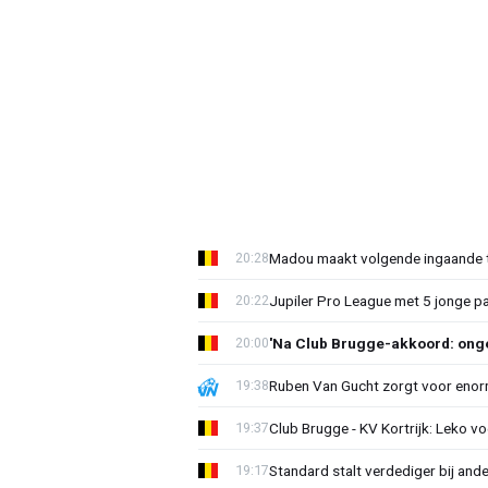
Madou maakt volgende ingaande t
20:28
Jupiler Pro League met 5 jonge p
20:22
'Na Club Brugge-akkoord: onge
20:00
Ruben Van Gucht zorgt voor enorm
19:38
Club Brugge - KV Kortrijk: Leko v
19:37
Standard stalt verdediger bij ande
19:17