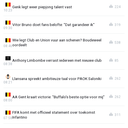
Genk legt weer piepjong talent vast
224
10:23
Vitor Bruno doet fans belofte: "Dat garandeer ik"
319
09:30
Wie legt Club en Union vuur aan schenen? Boudeweel
538
oordeelt
08:46
Anthony Limbombe verrast iedereen met nieuwe club
85
08:38
Llansana spreekt ambitieuze taal voor PAOK Saloniki
262
08:21
AA Gent kraait victorie: "Buffalo's beste optie voor mij"
262
08:00
FIFA komt met officieel statement over toekomst
311
Infantino
07:58