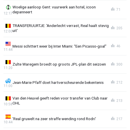
Woelige aanloop Gent: vuurwerk aan hotel, icoon
71
depanneert
12:17
TRANSFERUURTJE: 'Anderlecht verrast, Real haalt stevig
205
uit'
12:00
Messi schittert weer bij Inter Miami: “Een Picasso-goal”
46
11:44
Zulte Waregem broedt op groots JPL-plan dit seizoen
300
11:20
Jean-Marie Pfaff doet hartverscheurende bekentenis
212
11:00
Van den Heuvel geeft reden voor transfer van Club naar
213
OHL
10:58
'Real gruwelt na zeer straffe wending rond Rodri'
217
10:44