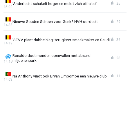
'Anderlecht schakelt hoger en meldt zich officieel'
25
15:00
Nieuwe Gouden Schoen voor Genk? HVH oordeelt
29
14:38
'STVV plant dubbelslag: terugkeer smaakmaker en Saudi'
36
14:19
Ronaldo doet monden openvallen met absurd
23
miljoenenpark
14:15
Na Anthony vindt ook Bryan Limbombe een nieuwe club
11
14:03