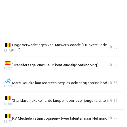
Hoge verwachtingen van Antwerp-coach: "Hij overtuigde
83
ons"
13:48
'Transfersaga Vinicius Jr kent eindelijk ontknoping'
59
13:27
Marc Coucke laat iedereen perplex achter bij absurd bod
36
13:23
'Standard hakt keiharde knopen door over jonge talenten'
86
13:08
KV Mechelen stuurt opnieuw twee talenten naar Helmond
29
12:47