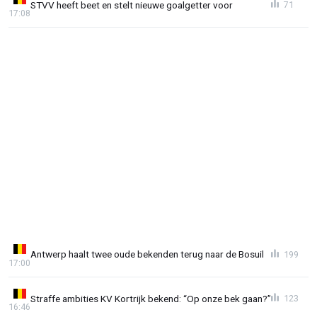
STVV heeft beet en stelt nieuwe goalgetter voor
71
17:08
Antwerp haalt twee oude bekenden terug naar de Bosuil
199
17:00
Straffe ambities KV Kortrijk bekend: “Op onze bek gaan?”
123
16:46