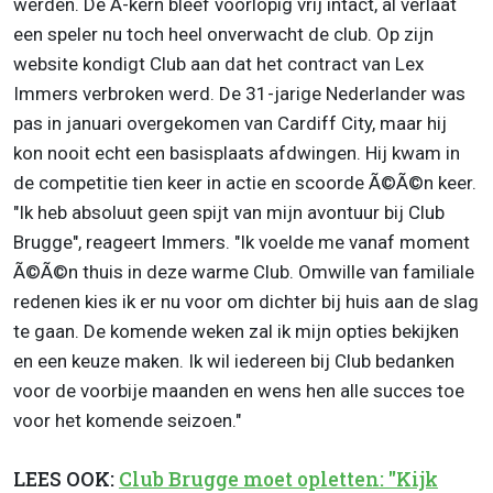
werden. De A-kern bleef voorlopig vrij intact, al verlaat
een speler nu toch heel onverwacht de club. Op zijn
website kondigt Club aan dat het contract van Lex
Immers verbroken werd. De 31-jarige Nederlander was
pas in januari overgekomen van Cardiff City, maar hij
kon nooit echt een basisplaats afdwingen. Hij kwam in
de competitie tien keer in actie en scoorde Ã©Ã©n keer.
"Ik heb absoluut geen spijt van mijn avontuur bij Club
Brugge", reageert Immers. "Ik voelde me vanaf moment
Ã©Ã©n thuis in deze warme Club. Omwille van familiale
redenen kies ik er nu voor om dichter bij huis aan de slag
te gaan. De komende weken zal ik mijn opties bekijken
en een keuze maken. Ik wil iedereen bij Club bedanken
voor de voorbije maanden en wens hen alle succes toe
voor het komende seizoen."
LEES OOK:
Club Brugge moet opletten: "Kijk