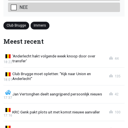
NEE
Club Brugge
Immers
Meest recent
'Anderlecht hakt volgende week knoop door over
44
transfer'
18:22
Club Brugge moet opletten: "Kijk naar Union en
135
Anderlecht"
18:01
Jan Vertonghen deelt aangrijpend persoonlijk nieuws
42
17:37
KRC Genk pakt plots uit met komst nieuwe aanvaller
100
17:16