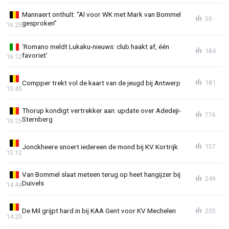
Mannaert onthult: “Al voor WK met Mark van Bommel
50
gesproken”
16:25
‘Romano meldt Lukaku-nieuws: club haakt af, één
184
favoriet’
16:12
Compper trekt vol de kaart van de jeugd bij Antwerp
181
15:45
Thorup kondigt vertrekker aan: update over Adedeji-
776
Sternberg
15:25
Jonckheere snoert iedereen de mond bij KV Kortrijk
157
15:12
Van Bommel slaat meteen terug op heet hangijzer bij
249
Duivels
14:44
De Mil grijpt hard in bij KAA Gent voor KV Mechelen
235
14:20