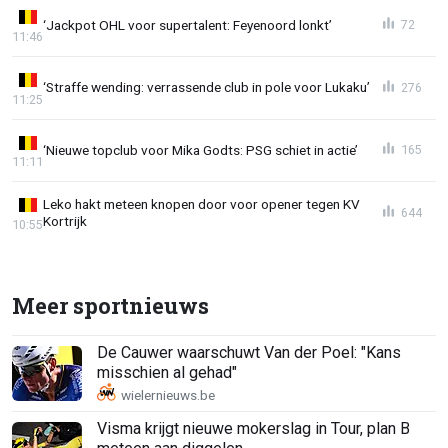
‘Jackpot OHL voor supertalent: Feyenoord lonkt’
72
11:46
‘Straffe wending: verrassende club in pole voor Lukaku’
276
11:25
‘Nieuwe topclub voor Mika Godts: PSG schiet in actie’
165
11:11
Leko hakt meteen knopen door voor opener tegen KV
644
Kortrijk
10:55
Meer sportnieuws
De Cauwer waarschuwt Van der Poel: "Kans
misschien al gehad"
Visma krijgt nieuwe mokerslag in Tour, plan B