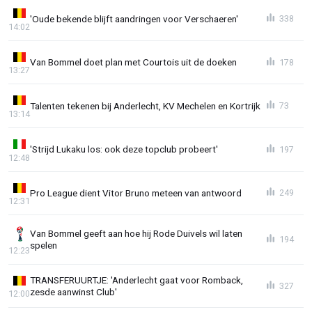
'Oude bekende blijft aandringen voor Verschaeren'
338
14:02
Van Bommel doet plan met Courtois uit de doeken
178
13:27
Talenten tekenen bij Anderlecht, KV Mechelen en Kortrijk
73
13:14
'Strijd Lukaku los: ook deze topclub probeert'
197
12:48
Pro League dient Vitor Bruno meteen van antwoord
249
12:31
Van Bommel geeft aan hoe hij Rode Duivels wil laten
194
spelen
12:23
TRANSFERUURTJE: 'Anderlecht gaat voor Romback,
327
zesde aanwinst Club'
12:00