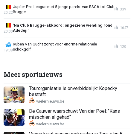
Jupiler Pro League met 5 jonge parels: van RSCA tot Club
339
Brugge
20:22
'Na Club Brugge-akkoord: ongeziene wending rond
1647
Adedeji'
20:00
Ruben Van Gucht zorgt voor enorme relationele
120
schokgolf
19:38
Meer sportnieuws
Tourorganisatie is onverbiddelijk: Kopecky
bestraft
De Cauwer waarschuwt Van der Poel: "Kans
misschien al gehad"
Visma krijgt nieuwe mokerslag in Tour, plan B