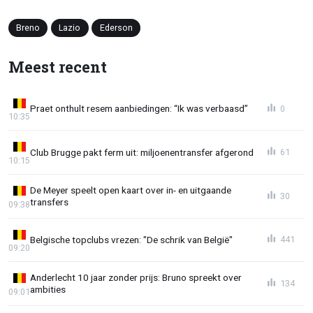
Breno
Lazio
Ederson
Meest recent
Praet onthult resem aanbiedingen: “Ik was verbaasd”
0
10:35
Club Brugge pakt ferm uit: miljoenentransfer afgerond
61
10:15
De Meyer speelt open kaart over in- en uitgaande
30
transfers
09:38
Belgische topclubs vrezen: "De schrik van België"
441
09:20
Anderlecht 10 jaar zonder prijs: Bruno spreekt over
134
ambities
09:01