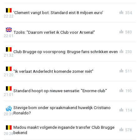
'Clement vangt bot: Standard eist 8 miljoen euro'
354
22:22
Tzolis: "Daarom verliet ik Club voor Arsenal"
583
22:01
Club Brugge op voorsprong: Brugse fans schrikken even
230
21:32
"Ik verlaat Anderlecht komende zomer niét"
511
21:20
Standard hoopt op nieuwe sensatie: "Enorme club"
195
21:01
Stevige bom onder spraakmakend huwelijk Cristiano
114
Ronaldo?
20:39
Madou maakt volgende ingaande transfer Club Brugge
578
bekend
20:28