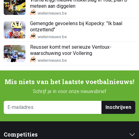
meteen aan diggelen
Gemengde gevoelens bij Kopecky: "Ik baal
ontzettend"
Reusser komt met serieuze Ventoux-
waarschuwing voor Vollering
Mis niets van het laatste voetbalnieuws!
Schrijf je in voor onze nieuwsbrief
Inschrijven
Competities