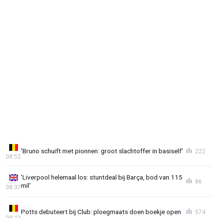
'Bruno schuift met pionnen: groot slachtoffer in basiself'
222
08:52
'Liverpool helemaal los: stuntdeal bij Barça, bod van 115
86
mil'
08:37
Potts debuteert bij Club: ploegmaats doen boekje open
574
08:12