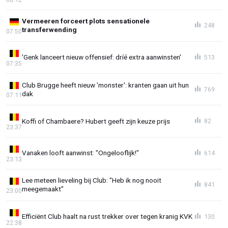
Vermeeren forceert plots sensationele
248
transferwending
07:50
'Genk lanceert nieuw offensief: dríé extra aanwinsten'
513
07:35
Club Brugge heeft nieuw 'monster': kranten gaan uit hun
769
dak
07:11
Koffi of Chambaere? Hubert geeft zijn keuze prijs
82
23:37
Vanaken looft aanwinst: "Ongelooflijk!"
614
23:13
Lee meteen lieveling bij Club: "Heb ik nog nooit
841
meegemaakt"
23:00
Efficiënt Club haalt na rust trekker over tegen kranig KVK
130
22:38