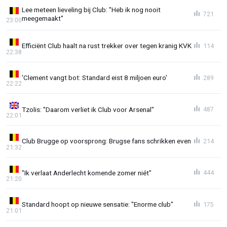
Lee meteen lieveling bij Club: "Heb ik nog nooit
721
meegemaakt"
23:00
Efficiënt Club haalt na rust trekker over tegen kranig KVK
114
22:38
'Clement vangt bot: Standard eist 8 miljoen euro'
289
22:22
Tzolis: "Daarom verliet ik Club voor Arsenal"
487
22:01
Club Brugge op voorsprong: Brugse fans schrikken even
214
21:32
"Ik verlaat Anderlecht komende zomer niét"
444
21:20
Standard hoopt op nieuwe sensatie: "Enorme club"
175
21:01