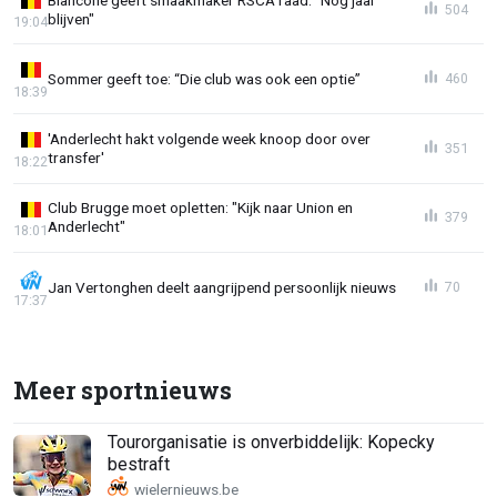
504
blijven"
19:04
Sommer geeft toe: “Die club was ook een optie”
460
18:39
'Anderlecht hakt volgende week knoop door over
351
transfer'
18:22
Club Brugge moet opletten: "Kijk naar Union en
379
Anderlecht"
18:01
Jan Vertonghen deelt aangrijpend persoonlijk nieuws
70
17:37
Meer sportnieuws
Tourorganisatie is onverbiddelijk: Kopecky
bestraft