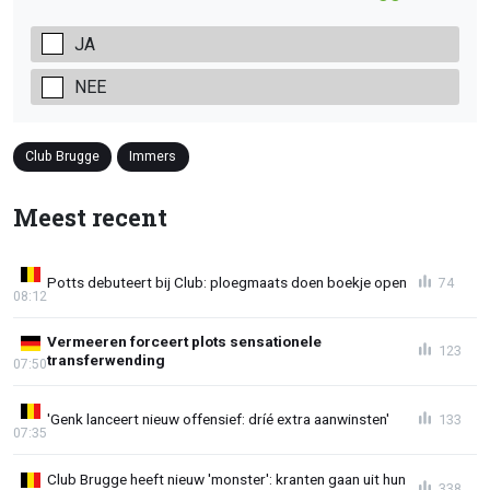
JA
NEE
Club Brugge
Immers
Meest recent
Potts debuteert bij Club: ploegmaats doen boekje open
74
08:12
Vermeeren forceert plots sensationele
123
transferwending
07:50
'Genk lanceert nieuw offensief: dríé extra aanwinsten'
133
07:35
Club Brugge heeft nieuw 'monster': kranten gaan uit hun
338