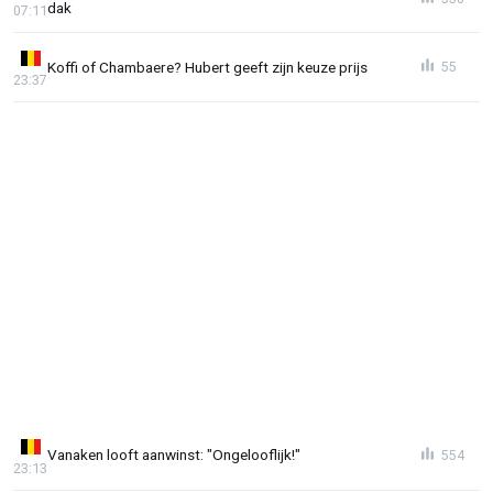
dak
07:11
Koffi of Chambaere? Hubert geeft zijn keuze prijs
55
23:37
Vanaken looft aanwinst: "Ongelooflijk!"
554
23:13