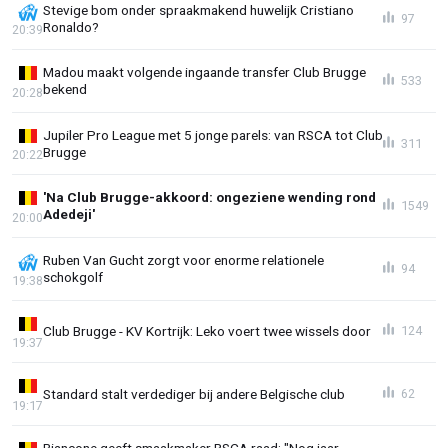
Stevige bom onder spraakmakend huwelijk Cristiano
97
Ronaldo?
20:39
Madou maakt volgende ingaande transfer Club Brugge
533
bekend
20:28
Jupiler Pro League met 5 jonge parels: van RSCA tot Club
311
Brugge
20:22
'Na Club Brugge-akkoord: ongeziene wending rond
1549
Adedeji'
20:00
Ruben Van Gucht zorgt voor enorme relationele
94
schokgolf
19:38
Club Brugge - KV Kortrijk: Leko voert twee wissels door
124
19:37
Standard stalt verdediger bij andere Belgische club
62
19:17
Biancone geeft smaakmaker RSCA raad: "Nog jaar