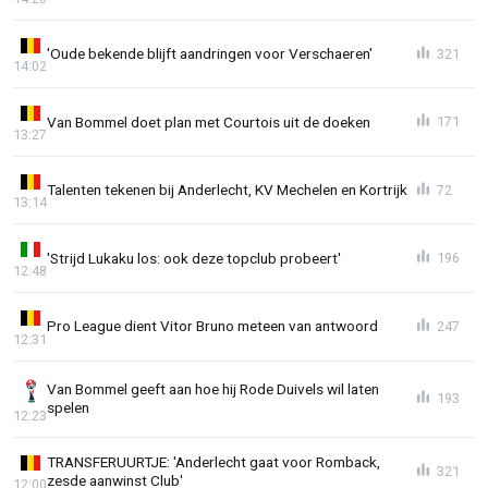
'Oude bekende blijft aandringen voor Verschaeren'
321
14:02
Van Bommel doet plan met Courtois uit de doeken
171
13:27
Talenten tekenen bij Anderlecht, KV Mechelen en Kortrijk
72
13:14
'Strijd Lukaku los: ook deze topclub probeert'
196
12:48
Pro League dient Vitor Bruno meteen van antwoord
247
12:31
Van Bommel geeft aan hoe hij Rode Duivels wil laten
193
spelen
12:23
TRANSFERUURTJE: 'Anderlecht gaat voor Romback,
321
zesde aanwinst Club'
12:00