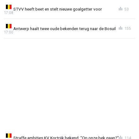
STVV heeft beet en stelt nieuwe goalgetter voor
53
17:08
Antwerp haalt twee oude bekenden terug naar de Bosuil
155
17:00
Straffe ambities KV Kortrijk bekend: “Op onze bek gaan?”
114