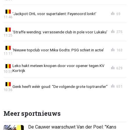
‘Jackpot OHL voor supertalent: Feyenoord lonkt’
69
11:46
‘Straffe wending: verrassende club in pole voor Lukaku’
275
11:25
‘Nieuwe topclub voor Mika Godts: PSG schiet in actie’
163
11:11
Leko hakt meteen knopen door voor opener tegen KV
629
Kortrijk
10:55
Genk heeft wéér goud: “De volgende grote toptransfer”
651
10:36
Meer sportnieuws
De Cauwer waarschuwt Van der Poel: "Kans