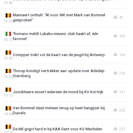
16:46
Mannaert onthult: “Al voor WK met Mark van Bommel
47
gesproken”
16:25
‘Romano meldt Lukaku-nieuws: club haakt af, één
165
favoriet’
16:12
Compper trekt vol de kaart van de jeugd bij Antwerp
166
15:45
Thorup kondigt vertrekker aan: update over Adedeji-
726
Sternberg
15:25
Jonckheere snoert iedereen de mond bij KV Kortrijk
151
15:12
Van Bommel slaat meteen terug op heet hangijzer bij
242
Duivels
14:44
De Mil grijpt hard in bij KAA Gent voor KV Mechelen
227
14:20