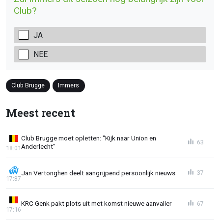
Club?
JA
NEE
Club Brugge
Immers
Meest recent
Club Brugge moet opletten: "Kijk naar Union en
63
Anderlecht"
18:01
Jan Vertonghen deelt aangrijpend persoonlijk nieuws
37
17:37
KRC Genk pakt plots uit met komst nieuwe aanvaller
67
17:16