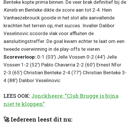
Benteke kopte prima binnen. De veer brak definitief bij de
Kerels
en Benteke dikte de score aan tot 2-4. Hein
Vanhaezebrouck gooide in het slot alle aanvallende
krachten het terrein op, met succes. Invaller Dalibor
Veselinovic scoorde vlak voor affluiten de
aansluitingstreffer. De goal kwam echter te laat om een
tweede overwinning in de play-offs te vieren.
Scoreverloop:
0-1 (03') Jelle Vossen 0-2 (44') Jelle
Vossen 1-2 (52') Pablo Chavarria 2-2 (60') Ernest Nfor
2-3 (65') Christian Benteke 2-4 (77') Christian Benteke 3-
4 (88') Dalibor Veselinovic
LEES OOK:
Jonckheere: "Club Brugge is bijna
niet te kloppen"
🚀 Iedereen leest dit nu: