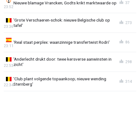
Nieuwe blamage Vrancken; Godts krikt marktwaarde op
37
23:52
'Grote Verschaeren-schok: nieuwe Belgische club op
273
tafel'
23:36
'Real staat perplex: waanzinnige transfertwist Rodri'
86
23:11
'Anderlecht drukt door: twee kersverse aanwinsten in
298
zicht'
22:53
'Club plant volgende topaankoop; nieuwe wending
314
Sternberg'
22:34