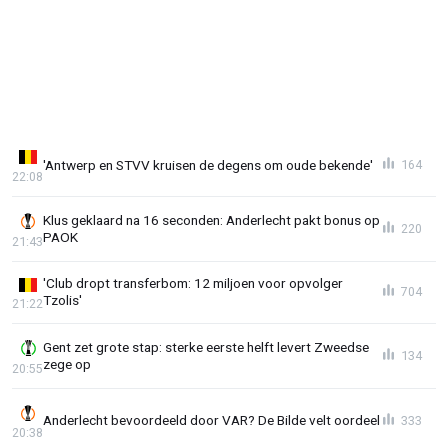
'Antwerp en STVV kruisen de degens om oude bekende'
164
22:08
Klus geklaard na 16 seconden: Anderlecht pakt bonus op
220
PAOK
21:43
'Club dropt transferbom: 12 miljoen voor opvolger
704
Tzolis'
21:22
Gent zet grote stap: sterke eerste helft levert Zweedse
134
zege op
20:55
Anderlecht bevoordeeld door VAR? De Bilde velt oordeel
333
20:38