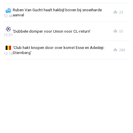
Ruben Van Gucht haalt hakbijl boven bij snoeiharde
23
aanval
12:48
'Dubbele domper voor Union voor CL-return'
55
12:31
'Club hakt knopen door over komst Esse en Adedeji-
280
Sternberg'
12:14