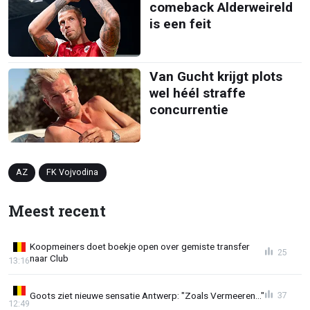
comeback Alderweireld
is een feit
Van Gucht krijgt plots
wel héél straffe
concurrentie
AZ
FK Vojvodina
Meest recent
Koopmeiners doet boekje open over gemiste transfer
25
naar Club
13:16
Goots ziet nieuwe sensatie Antwerp: "Zoals Vermeeren..."
37
12:49