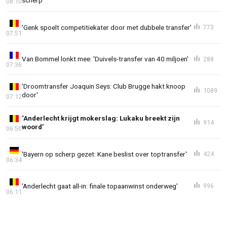
08:10
'Genk spoelt competitiekater door met dubbele transfer'
773
07:51
Van Bommel lonkt mee: 'Duivels-transfer van 40 miljoen'
288
07:36
'Droomtransfer Joaquin Seys: Club Brugge hakt knoop
1089
door'
07:12
‘Anderlecht krijgt mokerslag: Lukaku breekt zijn
914
woord’
06:50
'Bayern op scherp gezet: Kane beslist over toptransfer'
424
06:34
'Anderlecht gaat all-in: finale topaanwinst onderweg'
996
06:11