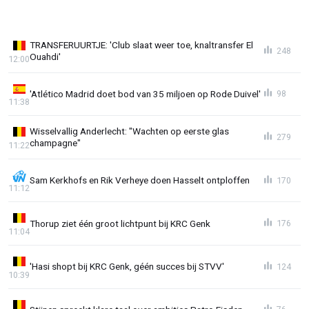
TRANSFERUURTJE: 'Club slaat weer toe, knaltransfer El
248
Ouahdi'
12:00
'Atlético Madrid doet bod van 35 miljoen op Rode Duivel'
98
11:38
Wisselvallig Anderlecht: "Wachten op eerste glas
279
champagne"
11:22
Sam Kerkhofs en Rik Verheye doen Hasselt ontploffen
170
11:12
Thorup ziet één groot lichtpunt bij KRC Genk
176
11:04
'Hasi shopt bij KRC Genk, géén succes bij STVV'
124
10:39