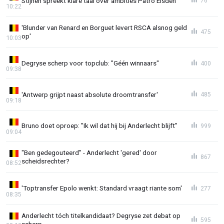
Stijnen spreekt klare taal over ambities Patro Eisden
76
10:22
'Blunder van Renard en Borguet levert RSCA alsnog geld
475
op'
10:03
Degryse scherp voor topclub: "Géén winnaars"
400
09:38
'Antwerp grijpt naast absolute droomtransfer'
485
09:18
Bruno doet oproep: "Ik wil dat hij bij Anderlecht blijft"
999
09:04
"Ben gedegouteerd" - Anderlecht 'gered' door
867
scheidsrechter?
08:52
'Toptransfer Epolo wenkt: Standard vraagt riante som'
277
08:35
Anderlecht tóch titelkandidaat? Degryse zet debat op
595
scherp