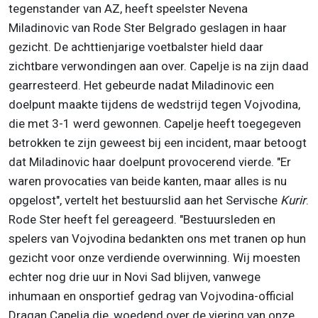
tegenstander van AZ, heeft speelster Nevena
Miladinovic van Rode Ster Belgrado geslagen in haar
gezicht. De achttienjarige voetbalster hield daar
zichtbare verwondingen aan over. Capelje is na zijn daad
gearresteerd. Het gebeurde nadat Miladinovic een
doelpunt maakte tijdens de wedstrijd tegen Vojvodina,
die met 3-1 werd gewonnen. Capelje heeft toegegeven
betrokken te zijn geweest bij een incident, maar betoogt
dat Miladinovic haar doelpunt provocerend vierde. "Er
waren provocaties van beide kanten, maar alles is nu
opgelost", vertelt het bestuurslid aan het Servische
Kurir
.
Rode Ster heeft fel gereageerd. "Bestuursleden en
spelers van Vojvodina bedankten ons met tranen op hun
gezicht voor onze verdiende overwinning. Wij moesten
echter nog drie uur in Novi Sad blijven, vanwege
inhumaan en onsportief gedrag van Vojvodina-official
Dragan Capelja die, woedend over de viering van onze