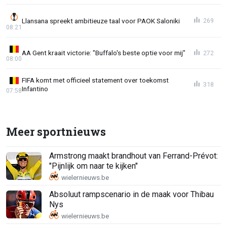
Llansana spreekt ambitieuze taal voor PAOK Saloniki
269
08:21
AA Gent kraait victorie: "Buffalo's beste optie voor mij"
272
08:00
FIFA komt met officieel statement over toekomst
318
Infantino
07:58
Meer sportnieuws
Armstrong maakt brandhout van Ferrand-Prévot:
"Pijnlijk om naar te kijken"
Absoluut rampscenario in de maak voor Thibau
Nys