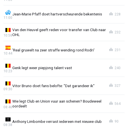
Jean-Marie Pfaff doet hartverscheurende bekentenis
228
11:00
Van den Heuvel geeft reden voor transfer van Club naar
232
OHL
10:58
'Real gruwelt na zeer straffe wending rond Rodri'
231
10:44
Genk legt weer piepjong talent vast
240
10:23
Vitor Bruno doet fans belofte: "Dat garandeer ik"
327
09:30
Wie legt Club en Union vuur aan schenen? Boudeweel
564
oordeelt
08:46
Anthony Limbombe verrast iedereen met nieuwe club
90
08:38