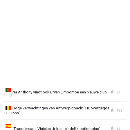
Na Anthony vindt ook Bryan Limbombe een nieuwe club
21
14:03
Hoge verwachtingen van Antwerp-coach: "Hij overtuigde
133
ons"
13:48
'Transfersaga Vinicius Jr kent eindelijk ontknoping'
82