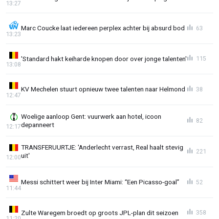
13:27
Marc Coucke laat iedereen perplex achter bij absurd bod
63
13:23
'Standard hakt keiharde knopen door over jonge talenten'
115
13:08
KV Mechelen stuurt opnieuw twee talenten naar Helmond
38
12:47
Woelige aanloop Gent: vuurwerk aan hotel, icoon
82
depanneert
12:17
TRANSFERUURTJE: 'Anderlecht verrast, Real haalt stevig
221
uit'
12:00
Messi schittert weer bij Inter Miami: “Een Picasso-goal”
52
11:44
Zulte Waregem broedt op groots JPL-plan dit seizoen
358
11:20