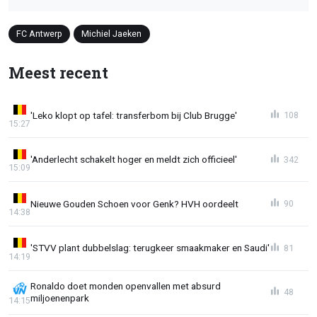
FC Antwerp
Michiel Jaeken
Meest recent
'Leko klopt op tafel: transferbom bij Club Brugge'
108
15:27
'Anderlecht schakelt hoger en meldt zich officieel'
342
15:09
Nieuwe Gouden Schoen voor Genk? HVH oordeelt
90
14:38
'STVV plant dubbelslag: terugkeer smaakmaker en Saudi'
81
14:19
Ronaldo doet monden openvallen met absurd
48
miljoenenpark
14:15