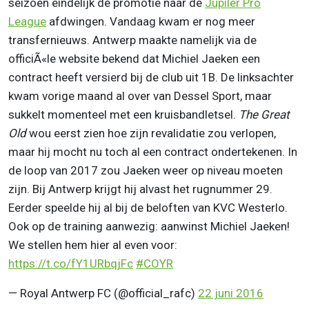
seizoen eindelijk de promotie naar de
Jupiler Pro
League
afdwingen. Vandaag kwam er nog meer
transfernieuws. Antwerp maakte namelijk via de
officiÃ«le website bekend dat Michiel Jaeken een
contract heeft versierd bij de club uit 1B. De linksachter
kwam vorige maand al over van Dessel Sport, maar
sukkelt momenteel met een kruisbandletsel.
The Great
Old
wou eerst zien hoe zijn revalidatie zou verlopen,
maar hij mocht nu toch al een contract ondertekenen. In
de loop van 2017 zou Jaeken weer op niveau moeten
zijn. Bij Antwerp krijgt hij alvast het rugnummer 29.
Eerder speelde hij al bij de beloften van KVC Westerlo.
Ook op de training aanwezig: aanwinst Michiel Jaeken!
We stellen hem hier al even voor:
https://t.co/fY1URbqjFc
#COYR
— Royal Antwerp FC (@official_rafc)
22 juni 2016