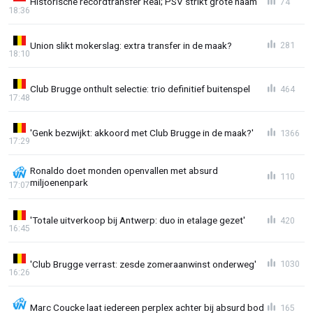
Historische recordtransfer Real; PSV strikt grote naam
74
18:36
Union slikt mokerslag: extra transfer in de maak?
281
18:10
Club Brugge onthult selectie: trio definitief buitenspel
464
17:48
'Genk bezwijkt: akkoord met Club Brugge in de maak?'
1366
17:29
Ronaldo doet monden openvallen met absurd
110
miljoenenpark
17:07
'Totale uitverkoop bij Antwerp: duo in etalage gezet'
420
16:45
'Club Brugge verrast: zesde zomeraanwinst onderweg'
1030
16:26
Marc Coucke laat iedereen perplex achter bij absurd bod
165