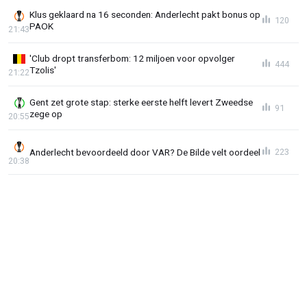
Klus geklaard na 16 seconden: Anderlecht pakt bonus op
120
PAOK
21:43
'Club dropt transferbom: 12 miljoen voor opvolger
444
Tzolis'
21:22
Gent zet grote stap: sterke eerste helft levert Zweedse
91
zege op
20:55
Anderlecht bevoordeeld door VAR? De Bilde velt oordeel
223
20:38