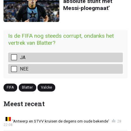
absolute stunt met
Messi-ploegmaat’
Is de FIFA nog steeds corrupt, ondanks het
vertrek van Blatter?
JA
NEE
FIFA
Blatter
Valcke
Meest recent
'Antwerp en STVV kruisen de degens om oude bekende'
28
22:08