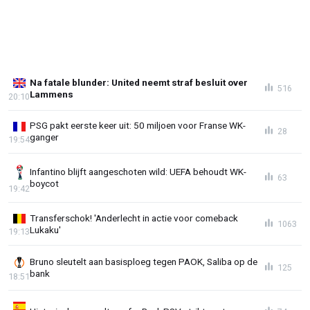
Na fatale blunder: United neemt straf besluit over
516
Lammens
20:10
PSG pakt eerste keer uit: 50 miljoen voor Franse WK-
28
ganger
19:54
Infantino blijft aangeschoten wild: UEFA behoudt WK-
63
boycot
19:42
Transferschok! 'Anderlecht in actie voor comeback
1063
Lukaku'
19:13
Bruno sleutelt aan basisploeg tegen PAOK, Saliba op de
125
bank
18:51