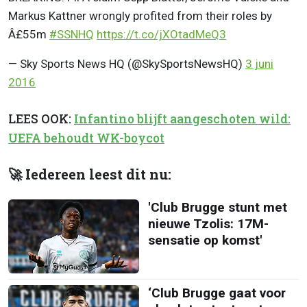
Markus Kattner wrongly profited from their roles by
Â£55m
#SSNHQ
https://t.co/jXOtadMeQ3
— Sky Sports News HQ (@SkySportsNewsHQ)
3 juni
2016
LEES OOK:
Infantino blijft aangeschoten wild:
UEFA behoudt WK-boycot
🚀 Iedereen leest dit nu:
'Club Brugge stunt met
nieuwe Tzolis: 17M-
sensatie op komst'
‘Club Brugge gaat voor