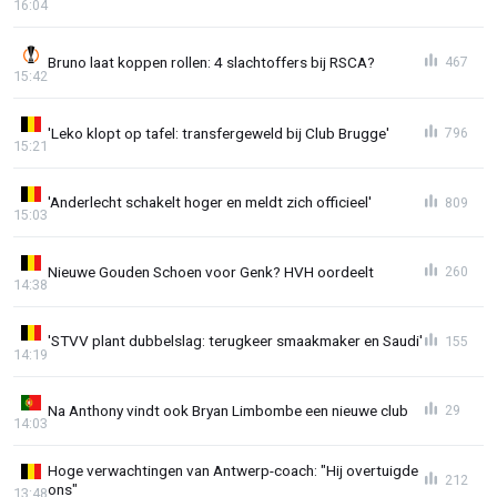
16:04
Bruno laat koppen rollen: 4 slachtoffers bij RSCA?
467
15:42
'Leko klopt op tafel: transfergeweld bij Club Brugge'
796
15:21
'Anderlecht schakelt hoger en meldt zich officieel'
809
15:03
Nieuwe Gouden Schoen voor Genk? HVH oordeelt
260
14:38
'STVV plant dubbelslag: terugkeer smaakmaker en Saudi'
155
14:19
Na Anthony vindt ook Bryan Limbombe een nieuwe club
29
14:03
Hoge verwachtingen van Antwerp-coach: "Hij overtuigde
212
ons"
13:48