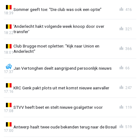
Sommer geeft toe: “Die club was ook een optie”
416
18:39
'Anderlecht hakt volgende week knoop door over
321
transfer'
18:22
Club Brugge moet opletten: "Kijk naar Union en
366
Anderlecht"
18:01
Jan Vertonghen deelt aangrijpend persoonlijk nieuws
66
17:37
KRC Genk pakt plots uit met komst nieuwe aanvaller
247
17:16
STVV heeft beet en stelt nieuwe goalgetter voor
119
17:08
Antwerp haalt twee oude bekenden terug naar de Bosuil
519
17:00