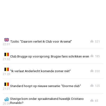
Tzolis: "Daarom verliet ik Club voor Arsenal"
321
22:01
Club Brugge op voorsprong: Brugse fans schrikken even
185
21:32
"Ik verlaat Anderlecht komende zomer niét"
330
21:20
Standard hoopt op nieuwe sensatie: "Enorme club"
125
21:01
Stevige bom onder spraakmakend huwelijk Cristiano
65
Ronaldo?
20:39