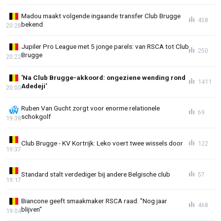
Madou maakt volgende ingaande transfer Club Brugge
458
bekend
20:28
Jupiler Pro League met 5 jonge parels: van RSCA tot Club
250
Brugge
20:22
'Na Club Brugge-akkoord: ongeziene wending rond
1411
Adedeji'
20:00
Ruben Van Gucht zorgt voor enorme relationele
69
schokgolf
19:38
Club Brugge - KV Kortrijk: Leko voert twee wissels door
122
19:37
Standard stalt verdediger bij andere Belgische club
57
19:17
Biancone geeft smaakmaker RSCA raad: "Nog jaar
468
blijven"
19:04