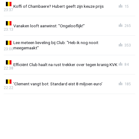
Koffi of Chambaere? Hubert geeft zijn keuze prijs
15
23:37
Vanaken looft aanwinst: "Ongelooflijk!"
265
23:13
Lee meteen lieveling bij Club: "Heb ik nog nooit
353
meegemaakt"
23:00
Efficiënt Club haalt na rust trekker over tegen kranig KVK
84
22:38
'Clement vangt bot: Standard eist 8 miljoen euro'
185
22:22