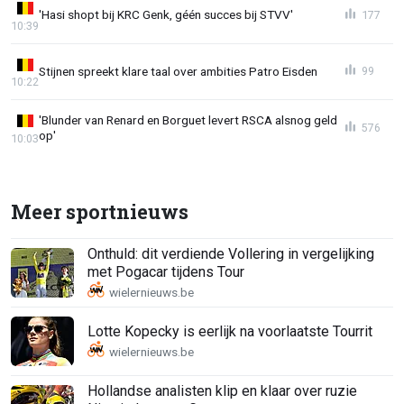
'Hasi shopt bij KRC Genk, géén succes bij STVV'
177
10:39
Stijnen spreekt klare taal over ambities Patro Eisden
99
10:22
'Blunder van Renard en Borguet levert RSCA alsnog geld
576
op'
10:03
Meer sportnieuws
Onthuld: dit verdiende Vollering in vergelijking
met Pogacar tijdens Tour
Lotte Kopecky is eerlijk na voorlaatste Tourrit
Hollandse analisten klip en klaar over ruzie