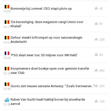
Bommetje bij Lommel: CEO stapt plots op
42
14:34
'De bevestiging: deze megasom vangt Union voor
87
Khalaili'
14:17
Defour steekt loftrompet op voor seizoensbegin
228
Anderlecht
13:52
'PSG slaat weer toe: 50 miljoen voor WK-held'
84
13:30
Koopmeiners doet boekje open over gemiste transfer
482
naar Club
13:16
Goots ziet nieuwe sensatie Antwerp: "Zoals Vermeeren..."
359
12:49
Ruben Van Gucht haalt hakbijl boven bij snoeiharde
163
aanval
12:48