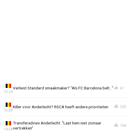
Verliest Standard smaakmaker? "Als FC Barcelona belt..."
67
15:24
Killer voor Anderlecht? RSCA heeft andere prioriteiten
235
15:09
Transferadvies Anderlecht: "Laat hem niet zomaar
158
vertrekken"
14:58