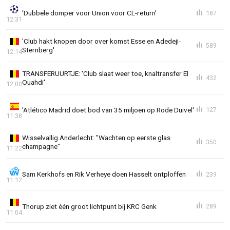
'Dubbele domper voor Union voor CL-return'
187
12:31
'Club hakt knopen door over komst Esse en Adedeji-
589
Sternberg'
12:14
TRANSFERUURTJE: 'Club slaat weer toe, knaltransfer El
432
Ouahdi'
12:00
'Atlético Madrid doet bod van 35 miljoen op Rode Duivel'
127
11:38
Wisselvallig Anderlecht: "Wachten op eerste glas
350
champagne"
11:22
Sam Kerkhofs en Rik Verheye doen Hasselt ontploffen
239
11:12
Thorup ziet één groot lichtpunt bij KRC Genk
289
11:04