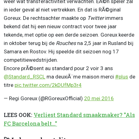
weer wat transferactiviteit verwachten. EÃ©n speler zal
in ieder geval al niet vertrekken. En dat is RÃ©ginal
Goreux. De rechtsachter maakte op
Twitter
immers
bekend dat hij een nieuw contract voor twee jaar
tekende, met optie op een derde seizoen. Goreux keerde
in oktober terug bij de
Rouches
na 2,5 jaar in Rusland bij
Samara en Rostov. Hij speelde dit seizoen nog 17
competitiewedstrijden.
Encore prÃ©sent au standard pour 2 voir 3 ans
@Standard_RSCL
ma deuxiÃ¨me maison merci
#plus
de
titre
pic.twitter.com/2kDUfMp3r4
— Regi Goreux (@RGoreuxOfficial)
20 mei 2016
LEES OOK:
Verliest Standard smaakmaker? "Als
FC Barcelona belt..."