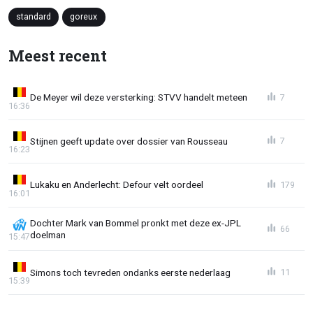
standard
goreux
Meest recent
De Meyer wil deze versterking: STVV handelt meteen
7
16:36
Stijnen geeft update over dossier van Rousseau
7
16:23
Lukaku en Anderlecht: Defour velt oordeel
179
16:01
Dochter Mark van Bommel pronkt met deze ex-JPL
66
doelman
15:47
Simons toch tevreden ondanks eerste nederlaag
11
15:39