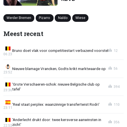
Werder Bremen
Pizarro
Naldo
Wiese
Meest recent
Bruno doet vlak voor competitiestart verbazend voorstel
12
06:23
Nieuwe blamage Vrancken; Godts krikt marktwaarde op
56
23:52
'Grote Verschaeren-schok: nieuwe Belgische club op
394
tafel'
23:36
'Real staat perplex: waanzinnige transfertwist Rodri'
110
23:11
'Anderlecht drukt door: twee kersverse aanwinsten in
356
zicht'
22:53