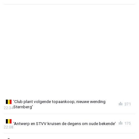
'Club plant volgende topaankoop; nieuwe wending
371
Sternberg'
22:34
'Antwerp en STVV kruisen de degens om oude bekende'
175
22:08