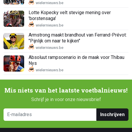
Lotte Kopecky velt stevige mening over
'borstensaga'
Armstrong maakt brandhout van Ferrand-Prévot:
"Pijnlijk om naar te kijken"
Absoluut rampscenario in de maak voor Thibau
Nys
Mis niets van het laatste voetbalnieuws!
Schrijf je in voor onze nieuwsbrief
Inschrijven