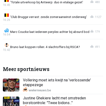
'Totale uitverkoop bij Antwerp: duo in etalage gezet'
480
16:45
'Club Brugge verrast: zesde zomeraanwinst onderweg'
1127
16:26
Marc Coucke laat iedereen perplex achter bij absurd bod
179
16:04
Bruno laat koppen rollen: 4 slachtoffers bij RSCA?
491
15:42
Meer sportnieuws
Vollering moet iets kwijt na 'verlossende'
etappezege
Justine Ghekiere lacht met omstreden
borstcontrole: "Twee bidons..."