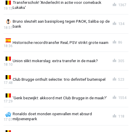
Transferschok! 'Anderlecht in actie voor comeback
1367
Lukaku'
19:13
Bruno sleutelt aan basisploeg tegen PAOK, Saliba op de
134
bank
18:51
Historische recordtransfer Real; PSV strikt grote naam
86
18:36
Union slikt mokerslag: extra transfer in de maak?
305
18:10
Club Brugge onthult selectie: trio definitief buitenspel
523
17:48
'Genk bezwijkt: akkoord met Club Brugge in de maak?'
1554
17:29
Ronaldo doet monden openvallen met absurd
118
miljoenenpark
17:07