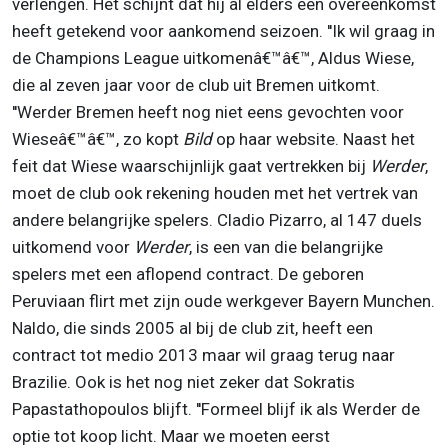
verlengen. Het schijnt dat hij al elders een overeenkomst
heeft getekend voor aankomend seizoen. ''Ik wil graag in
de Champions League uitkomenâ€™â€™, Aldus Wiese,
die al zeven jaar voor de club uit Bremen uitkomt.
''Werder Bremen heeft nog niet eens gevochten voor
Wieseâ€™â€™, zo kopt
Bild
op haar website. Naast het
feit dat Wiese waarschijnlijk gaat vertrekken bij
Werder
,
moet de club ook rekening houden met het vertrek van
andere belangrijke spelers. Cladio Pizarro, al 147 duels
uitkomend voor
Werder
, is een van die belangrijke
spelers met een aflopend contract. De geboren
Peruviaan flirt met zijn oude werkgever Bayern Munchen.
Naldo, die sinds 2005 al bij de club zit, heeft een
contract tot medio 2013 maar wil graag terug naar
Brazilie. Ook is het nog niet zeker dat Sokratis
Papastathopoulos blijft. ''Formeel blijf ik als Werder de
optie tot koop licht. Maar we moeten eerst