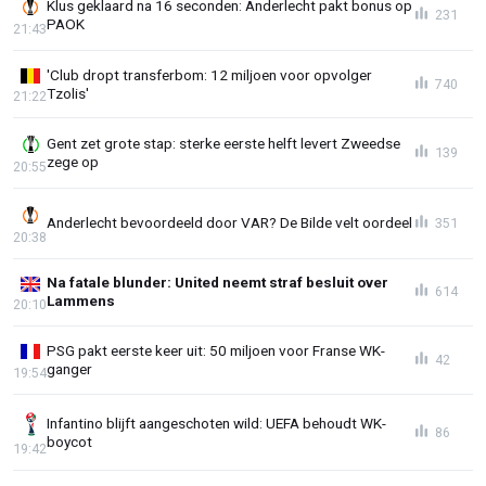
Klus geklaard na 16 seconden: Anderlecht pakt bonus op
231
PAOK
21:43
'Club dropt transferbom: 12 miljoen voor opvolger
740
Tzolis'
21:22
Gent zet grote stap: sterke eerste helft levert Zweedse
139
zege op
20:55
Anderlecht bevoordeeld door VAR? De Bilde velt oordeel
351
20:38
Na fatale blunder: United neemt straf besluit over
614
Lammens
20:10
PSG pakt eerste keer uit: 50 miljoen voor Franse WK-
42
ganger
19:54
Infantino blijft aangeschoten wild: UEFA behoudt WK-
86
boycot
19:42