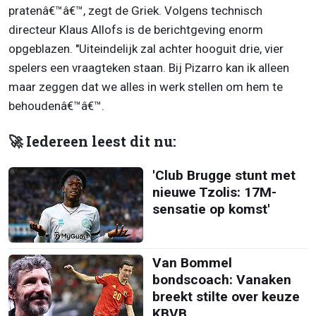
pratenâ€™â€™, zegt de Griek. Volgens technisch
directeur Klaus Allofs is de berichtgeving enorm
opgeblazen. ''Uiteindelijk zal achter hooguit drie, vier
spelers een vraagteken staan. Bij Pizarro kan ik alleen
maar zeggen dat we alles in werk stellen om hem te
behoudenâ€™â€™.
🚀 Iedereen leest dit nu:
'Club Brugge stunt met
nieuwe Tzolis: 17M-
sensatie op komst'
Van Bommel
bondscoach: Vanaken
breekt stilte over keuze
KBVB