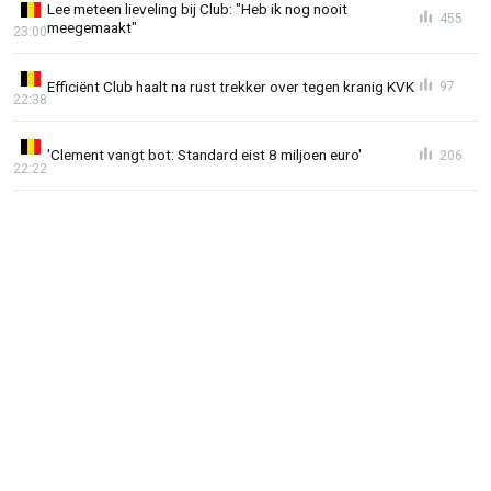
Lee meteen lieveling bij Club: "Heb ik nog nooit
455
meegemaakt"
23:00
Efficiënt Club haalt na rust trekker over tegen kranig KVK
97
22:38
'Clement vangt bot: Standard eist 8 miljoen euro'
206
22:22