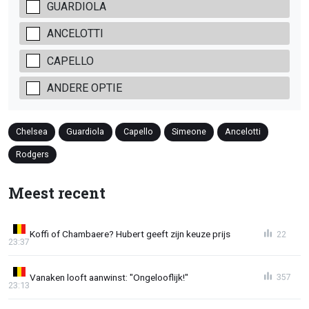
GUARDIOLA
ANCELOTTI
CAPELLO
ANDERE OPTIE
Chelsea
Guardiola
Capello
Simeone
Ancelotti
Rodgers
Meest recent
Koffi of Chambaere? Hubert geeft zijn keuze prijs
22
23:37
Vanaken looft aanwinst: "Ongelooflijk!"
357
23:13