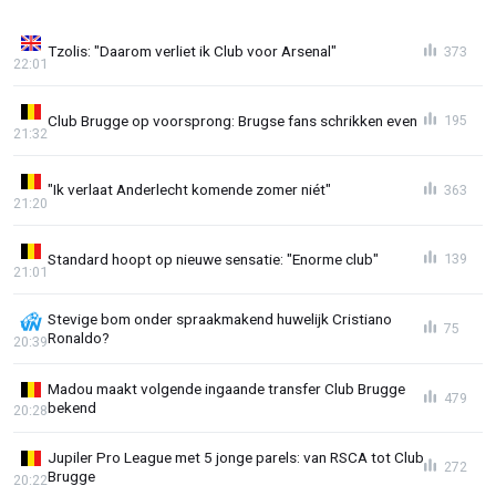
Tzolis: "Daarom verliet ik Club voor Arsenal"
373
22:01
Club Brugge op voorsprong: Brugse fans schrikken even
195
21:32
"Ik verlaat Anderlecht komende zomer niét"
363
21:20
Standard hoopt op nieuwe sensatie: "Enorme club"
139
21:01
Stevige bom onder spraakmakend huwelijk Cristiano
75
Ronaldo?
20:39
Madou maakt volgende ingaande transfer Club Brugge
479
bekend
20:28
Jupiler Pro League met 5 jonge parels: van RSCA tot Club
272
Brugge
20:22