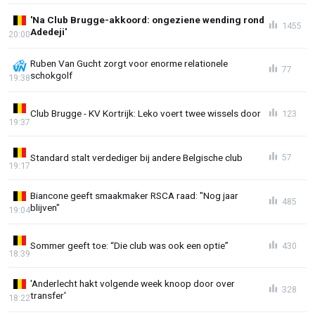
'Na Club Brugge-akkoord: ongeziene wending rond
1455
Adedeji'
20:00
Ruben Van Gucht zorgt voor enorme relationele
77
schokgolf
19:38
Club Brugge - KV Kortrijk: Leko voert twee wissels door
123
19:37
Standard stalt verdediger bij andere Belgische club
57
19:17
Biancone geeft smaakmaker RSCA raad: "Nog jaar
485
blijven"
19:04
Sommer geeft toe: “Die club was ook een optie”
430
18:39
'Anderlecht hakt volgende week knoop door over
328
transfer'
18:22