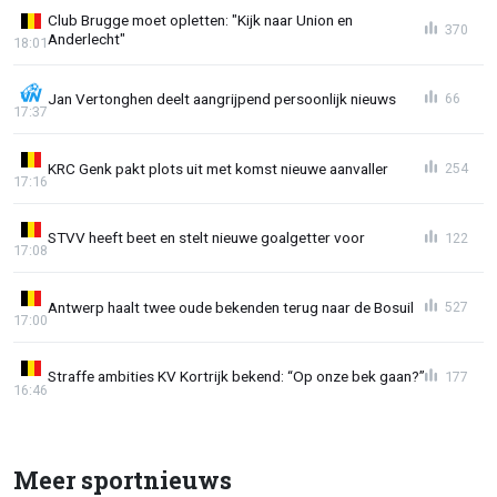
Club Brugge moet opletten: "Kijk naar Union en
370
Anderlecht"
18:01
Jan Vertonghen deelt aangrijpend persoonlijk nieuws
66
17:37
KRC Genk pakt plots uit met komst nieuwe aanvaller
254
17:16
STVV heeft beet en stelt nieuwe goalgetter voor
122
17:08
Antwerp haalt twee oude bekenden terug naar de Bosuil
527
17:00
Straffe ambities KV Kortrijk bekend: “Op onze bek gaan?”
177
16:46
Meer sportnieuws