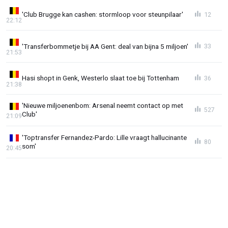
'Club Brugge kan cashen: stormloop voor steunpilaar'
12
22:12
'Transferbommetje bij AA Gent: deal van bijna 5 miljoen'
33
21:53
Hasi shopt in Genk, Westerlo slaat toe bij Tottenham
36
21:38
'Nieuwe miljoenenbom: Arsenal neemt contact op met
527
Club'
21:09
'Toptransfer Fernandez-Pardo: Lille vraagt hallucinante
80
som'
20:45