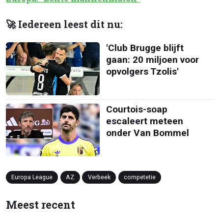
🚀 Iedereen leest dit nu:
'Club Brugge blijft
gaan: 20 miljoen voor
opvolgers Tzolis'
Courtois-soap
escaleert meteen
onder Van Bommel
Europa League
AZ
Verbeek
competetie
Meest recent