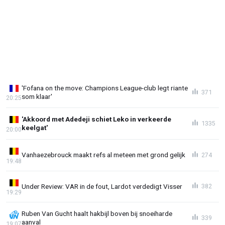
'Fofana on the move: Champions League-club legt riante
371
som klaar'
20:25
'Akkoord met Adedeji schiet Leko in verkeerde
1335
keelgat'
20:00
Vanhaezebrouck maakt refs al meteen met grond gelijk
274
19:48
Under Review: VAR in de fout, Lardot verdedigt Visser
382
19:29
Ruben Van Gucht haalt hakbijl boven bij snoeiharde
339
aanval
19:07