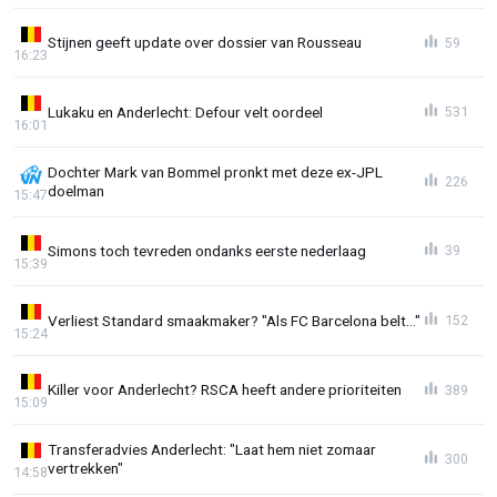
Stijnen geeft update over dossier van Rousseau
59
16:23
Lukaku en Anderlecht: Defour velt oordeel
531
16:01
Dochter Mark van Bommel pronkt met deze ex-JPL
226
doelman
15:47
Simons toch tevreden ondanks eerste nederlaag
39
15:39
Verliest Standard smaakmaker? "Als FC Barcelona belt..."
152
15:24
Killer voor Anderlecht? RSCA heeft andere prioriteiten
389
15:09
Transferadvies Anderlecht: "Laat hem niet zomaar
300
vertrekken"
14:58