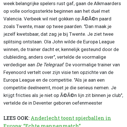
week belangrijke spelers rust gaf, gaan de Alkmaarders
op volle oorlogssterkte beginnen aan het duel met
Valencia. Verbeek wil niet gokken op Ã©Ã©n paard
zoals Twente, maar op twee paarden. "Dan maak je
jezelf kwetsbaar, dat zag je bij Twente. Je ziet twee
splitsing ontstaan. Ola John wilde de Europa League
winnen, de trainer dacht er, kennelijk gesteund door de
clubleiding, anders over", vertelde de voormalige
verdediger aan
De Telegraaf
. De voormalige trainer van
Feyenoord vertelt over zijn visie ten opzichte van de
Europa League en de competitie. "Als je aan een
competitie deelneemt, moet je die serieus nemen. Je
krijgt fricties als je niet op Ã©Ã©n lijn zit binnen je club",
vertelde de in Deventer geboren oefenmeester
LEES OOK:
Anderlecht toont spierballen in
Europa: “Echte mannenmatch”