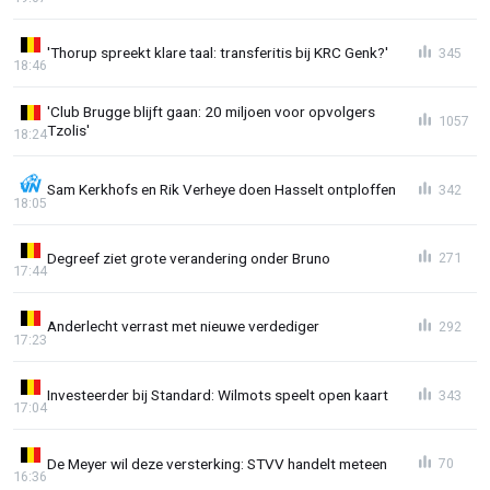
'Thorup spreekt klare taal: transferitis bij KRC Genk?'
345
18:46
'Club Brugge blijft gaan: 20 miljoen voor opvolgers
1057
Tzolis'
18:24
Sam Kerkhofs en Rik Verheye doen Hasselt ontploffen
342
18:05
Degreef ziet grote verandering onder Bruno
271
17:44
Anderlecht verrast met nieuwe verdediger
292
17:23
Investeerder bij Standard: Wilmots speelt open kaart
343
17:04
De Meyer wil deze versterking: STVV handelt meteen
70
16:36