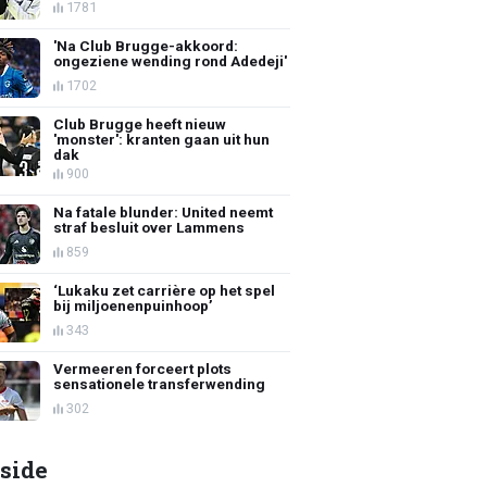
1781
'Na Club Brugge-akkoord:
ongeziene wending rond Adedeji'
1702
Club Brugge heeft nieuw
'monster': kranten gaan uit hun
dak
900
Na fatale blunder: United neemt
straf besluit over Lammens
859
‘Lukaku zet carrière op het spel
bij miljoenenpuinhoop’
343
Vermeeren forceert plots
sensationele transferwending
302
side