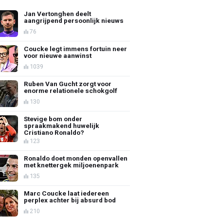
Jan Vertonghen deelt
aangrijpend persoonlijk nieuws
76
Coucke legt immens fortuin neer
voor nieuwe aanwinst
1039
Ruben Van Gucht zorgt voor
enorme relationele schokgolf
130
Stevige bom onder
spraakmakend huwelijk
Cristiano Ronaldo?
123
Ronaldo doet monden openvallen
met knettergek miljoenenpark
135
Marc Coucke laat iedereen
perplex achter bij absurd bod
210