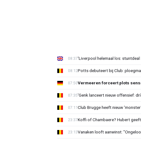
'Liverpool helemaal los: stuntdeal 
08:37
Potts debuteert bij Club: ploegm
08:12
Vermeeren forceert plots sens
07:50
'Genk lanceert nieuw offensief: dr
07:35
Club Brugge heeft nieuw 'monster'
07:11
Koffi of Chambaere? Hubert geeft 
23:37
Vanaken looft aanwinst: "Ongeloofl
23:13