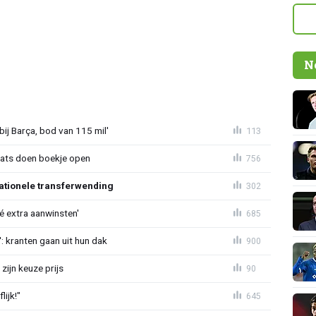
N
bij Barça, bod van 115 mil'
113
aats doen boekje open
756
ationele transferwending
302
íé extra aanwinsten'
685
: kranten gaan uit hun dak
900
zijn keuze prijs
90
ijk!"
645