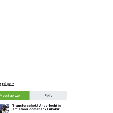
pulair
Meest gelezen
Polls
Transferschok! 'Anderlecht in
actie voor comeback Lukaku'