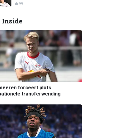
99
 Inside
eeren forceert plots
ationele transferwending