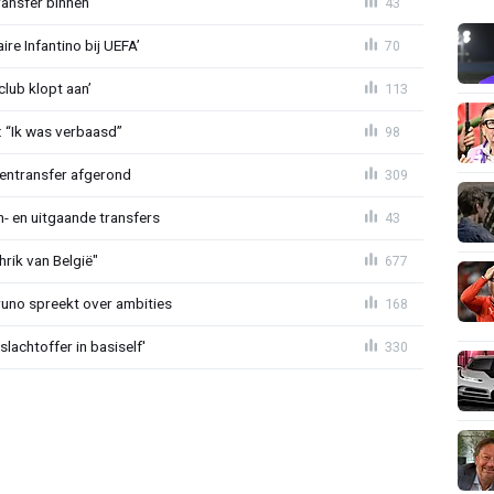
ansfer binnen’
43
re Infantino bij UEFA’
70
lub klopt aan’
113
: “Ik was verbaasd”
98
nentransfer afgerond
309
n- en uitgaande transfers
43
rik van België"
677
Bruno spreekt over ambities
168
lachtoffer in basiself'
330