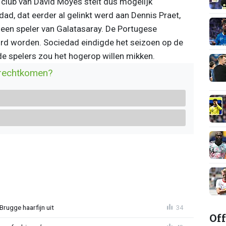
 club van David Moyes stelt dus mogelijk
ad, dat eerder al gelinkt werd aan Dennis Praet,
 een speler van Galatasaray. De Portugese
urd worden. Sociedad eindigde het seizoen op de
de spelers zou het hogerop willen mikken.
erechtkomen?
Brugge haarfijn uit
34
Off