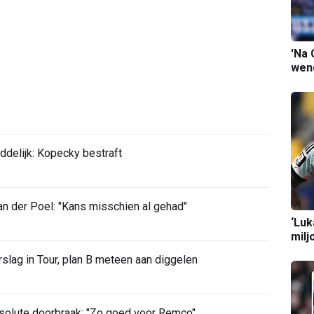
'Na 
wend
ddelijk: Kopecky bestraft
 der Poel: "Kans misschien al gehad"
‘Luk
milj
slag in Tour, plan B meteen aan diggelen
bsolute doorbraak: "Zo goed voor Remco"