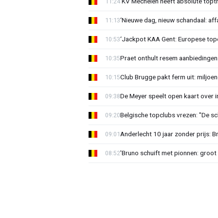
‘KV Mechelen heeft absolute toptr
11:24
‘Nieuwe dag, nieuw schandaal: affai
11:13
‘Jackpot KAA Gent: Europese topc
10:53
Praet onthult resem aanbiedingen
10:35
Club Brugge pakt ferm uit: miljoe
10:15
De Meyer speelt open kaart over i
09:38
Belgische topclubs vrezen: "De sch
09:20
Anderlecht 10 jaar zonder prijs: 
09:01
'Bruno schuift met pionnen: groot s
08:52