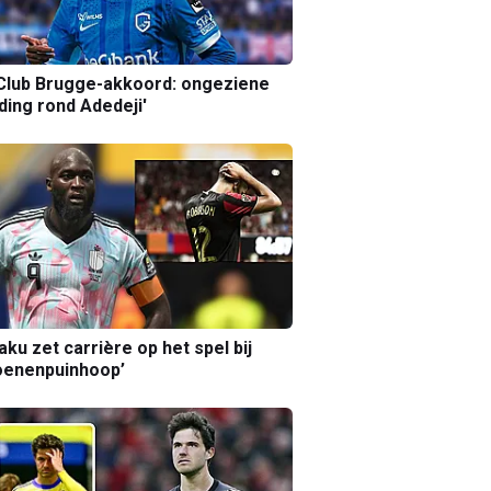
Club Brugge-akkoord: ongeziene
ing rond Adedeji'
aku zet carrière op het spel bij
oenenpuinhoop’