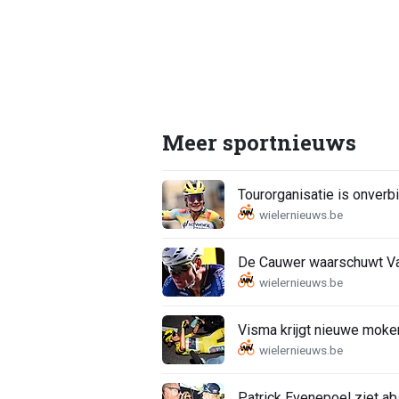
Meer sportnieuws
Tourorganisatie is onverbi
De Cauwer waarschuwt Van
Visma krijgt nieuwe moker
Patrick Evenepoel ziet a