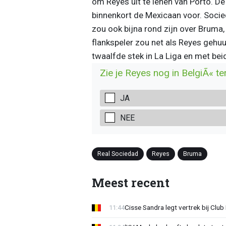
om Reyes uit te lenen van Porto. De
binnenkort de Mexicaan voor. Socied
zou ook bijna rond zijn over Bruma,
flankspeler zou net als Reyes gehu
twaalfde stek in La Liga en met bei
Zie je Reyes nog in BelgiÃ« t
JA
NEE
Real Sociedad
Reyes
Bruma
Meest recent
Cisse Sandra legt vertrek bij Club 
11:44