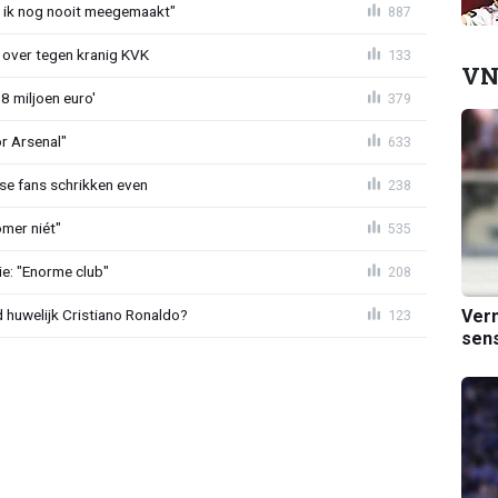
eb ik nog nooit meegemaakt"
887
er over tegen kranig KVK
133
VN
8 miljoen euro'
379
or Arsenal"
633
se fans schrikken even
238
mer niét"
535
e: "Enorme club"
208
Verm
huwelijk Cristiano Ronaldo?
123
sens