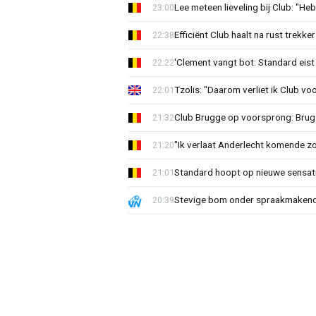
Lee meteen lieveling bij Club: "H
23:00
Efficiënt Club haalt na rust trekk
22:38
'Clement vangt bot: Standard eist 
22:22
Tzolis: "Daarom verliet ik Club vo
22:01
Club Brugge op voorsprong: Brug
21:32
"Ik verlaat Anderlecht komende zo
21:20
Standard hoopt op nieuwe sensati
21:01
Stevige bom onder spraakmakend 
20:39