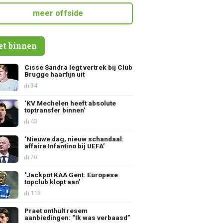
meer offside
et binnen
Cisse Sandra legt vertrek bij Club
Brugge haarfijn uit
34
‘KV Mechelen heeft absolute
toptransfer binnen’
43
‘Nieuwe dag, nieuw schandaal:
affaire Infantino bij UEFA’
70
‘Jackpot KAA Gent: Europese
topclub klopt aan’
113
Praet onthult resem
aanbiedingen: “Ik was verbaasd”