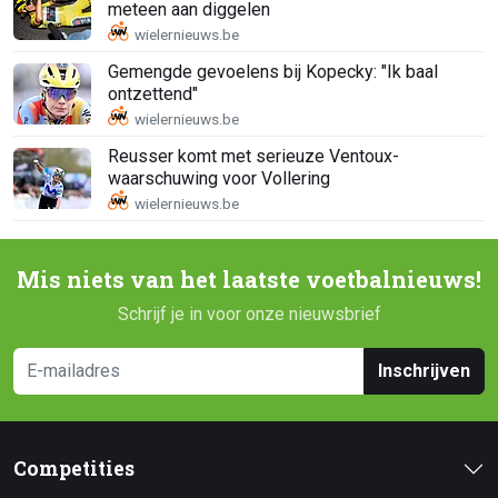
meteen aan diggelen
Gemengde gevoelens bij Kopecky: "Ik baal
ontzettend"
Reusser komt met serieuze Ventoux-
waarschuwing voor Vollering
Mis niets van het laatste voetbalnieuws!
Schrijf je in voor onze nieuwsbrief
Inschrijven
Competities