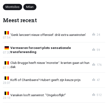
Montolivo
Milan
Meest recent
'Genk lanceert nieuw offensief: dríé extra aanwinsten'
24
07:54
Vermeeren forceert plots sensationele
59
transferwending
07:35
Club Brugge heeft nieuw 'monster': kranten gaan uit hun
176
dak
07:11
Koffi of Chambaere? Hubert geeft zijn keuze prijs
47
23:37
Vanaken looft aanwinst: "Ongelooflijk!"
512
23:13