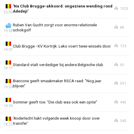
'Na Club Brugge-akkoord: ongeziene wending rond
1523
Adedeji'
20:00
Ruben Van Gucht zorgt voor enorme relationele
88
schokgolf
19:38
Club Brugge - KV Kortrijk: Leko voert twee wissels door
124
19:37
Standard stalt verdediger bij andere Belgische club
60
19:17
Biancone geeft smaakmaker RSCA raad: "Nog jaar
501
blijven"
19:04
Sommer geeft toe: “Die club was ook een optie”
446
18:39
'Anderlecht hakt volgende week knoop door over
340
transfer'
18:22