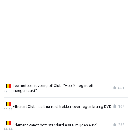
Lee meteen lieveling bij Club: "Heb ik nog nooit
651
meegemaakt"
23:00
Efficiënt Club haalt na rust trekker over tegen kranig KVK
107
22:38
'Clement vangt bot: Standard eist 8 miljoen euro'
262
22:22