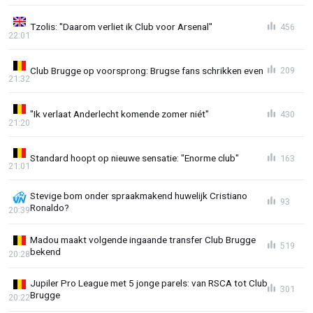
Tzolis: "Daarom verliet ik Club voor Arsenal"
456
22:01
Club Brugge op voorsprong: Brugse fans schrikken even
209
21:32
"Ik verlaat Anderlecht komende zomer niét"
430
21:20
Standard hoopt op nieuwe sensatie: "Enorme club"
163
21:01
Stevige bom onder spraakmakend huwelijk Cristiano
93
Ronaldo?
20:39
Madou maakt volgende ingaande transfer Club Brugge
519
bekend
20:28
Jupiler Pro League met 5 jonge parels: van RSCA tot Club
301
Brugge
20:22