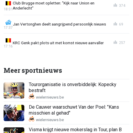
Club Brugge moet opletten: "Kijk naar Union en
374
Anderlecht"
18:01
Jan Vertonghen deelt aangrijpend persoonlijk nieuws
69
17:37
KRC Genk pakt plots uit met komst nieuwe aanvaller
257
17:16
Meer sportnieuws
Tourorganisatie is onverbiddelijk: Kopecky
bestraft
De Cauwer waarschuwt Van der Poel: "Kans
misschien al gehad"
Visma krijgt nieuwe mokerslag in Tour, plan B