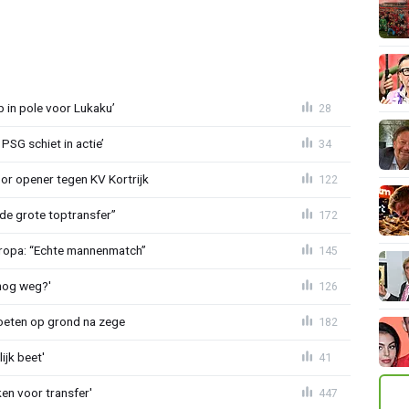
b in pole voor Lukaku’
28
PSG schiet in actie’
34
r opener tegen KV Kortrijk
122
de grote toptransfer”
172
Europa: “Echte mannenmatch”
145
lnog weg?'
126
eten op grond na zege
182
ijk beet'
41
en voor transfer'
447