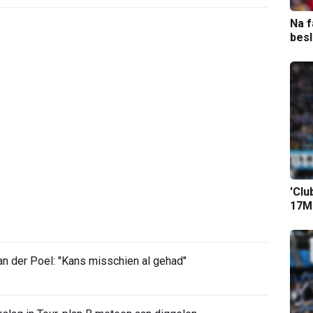
Na f
bes
'Clu
17M-
 der Poel: "Kans misschien al gehad"