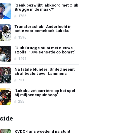
'Genk bezwijkt: akkoord met Club
Brugge in de maak?'
1786
Transferschok! 'Anderlecht in
actie voor comeback Lukaku'
1596
'Club Brugge stunt met nieuwe
Tzolis: 17M-sensatie op komst'
1491
Na fatale blunder: United neemt
straf besluit over Lammens
731
‘Lukaku zet carrière op het spel
bij miljoenenpuinhoop’
255
side
KVDO-fans woedend na stunt