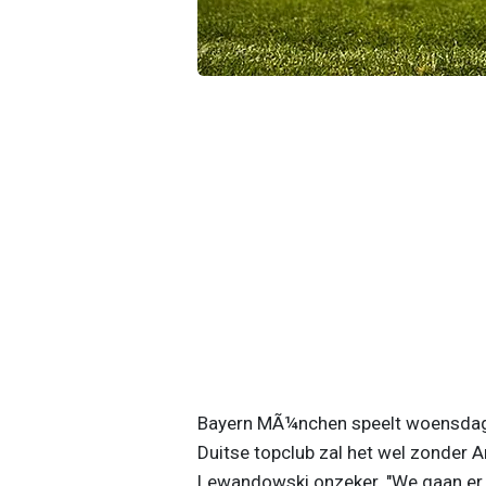
Bayern MÃ¼nchen speelt woensdag z
Duitse topclub zal het wel zonder 
Lewandowski onzeker. "We gaan er m