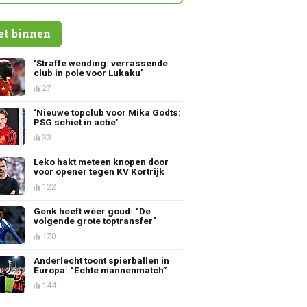
et binnen
‘Straffe wending: verrassende
club in pole voor Lukaku’
27
‘Nieuwe topclub voor Mika Godts:
PSG schiet in actie’
33
Leko hakt meteen knopen door
voor opener tegen KV Kortrijk
122
Genk heeft wéér goud: “De
volgende grote toptransfer”
170
Anderlecht toont spierballen in
Europa: “Echte mannenmatch”
144