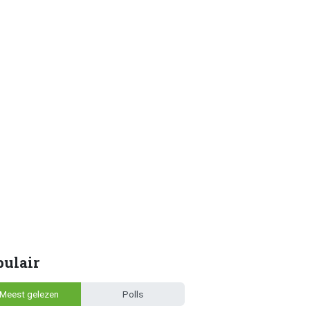
pulair
Meest gelezen
Polls