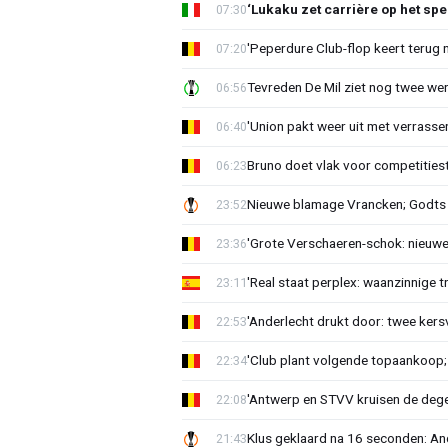
‘Lukaku zet carrière op het spe
07:30
'Peperdure Club-flop keert terug 
07:20
Tevreden De Mil ziet nog twee we
06:56
'Union pakt weer uit met verrasse
06:40
Bruno doet vlak voor competities
06:23
Nieuwe blamage Vrancken; Godts 
23:52
'Grote Verschaeren-schok: nieuwe 
23:36
'Real staat perplex: waanzinnige t
23:11
'Anderlecht drukt door: twee kersv
22:53
'Club plant volgende topaankoop;
22:34
'Antwerp en STVV kruisen de deg
22:08
Klus geklaard na 16 seconden: A
21:43