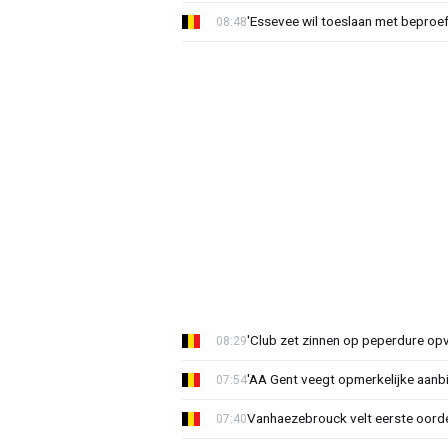
'Essevee wil toeslaan met beproef
08:48
'Club zet zinnen op peperdure opv
08:29
'AA Gent veegt opmerkelijke aanbi
07:54
Vanhaezebrouck velt eerste oorde
07:40