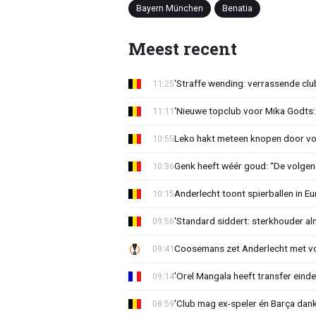
Bayern München
Benatia
Meest recent
‘Straffe wending: verrassende clu
11:25
‘Nieuwe topclub voor Mika Godts: 
11:11
Leko hakt meteen knopen door voo
10:55
Genk heeft wéér goud: “De volgen
10:36
Anderlecht toont spierballen in 
10:15
'Standard siddert: sterkhouder a
09:56
Coosemans zet Anderlecht met vo
09:41
'Orel Mangala heeft transfer eindel
09:14
'Club mag ex-speler én Barça dank
08:59