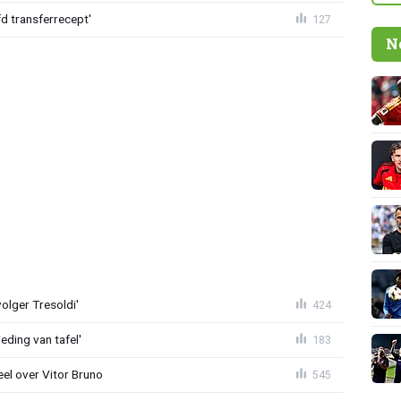
d transferrecept'
127
N
olger Tresoldi'
424
eding van tafel'
183
el over Vitor Bruno
545