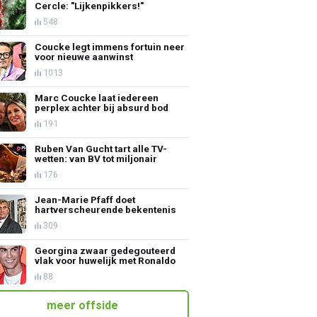
Cercle: "Lijkenpikkers!"
548
Coucke legt immens fortuin neer
voor nieuwe aanwinst
1013
Marc Coucke laat iedereen
perplex achter bij absurd bod
191
Ruben Van Gucht tart alle TV-
wetten: van BV tot miljonair
176
Jean-Marie Pfaff doet
hartverscheurende bekentenis
309
Georgina zwaar gedegouteerd
vlak voor huwelijk met Ronaldo
88
meer offside