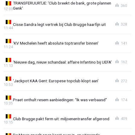
TRANSFERUURTJE: 'Club breekt de bank, grote plannen
360
Genk'
12:00
Cisse Sandra legt vertrek bij Club Brugge haarfijn uit
328
11:44
‘KV Mechelen heeft absolute toptransfer binnen’
141
11:24
‘Nieuwe dag, nieuw schandaal: affaire Infantino bij UEFA’
162
11:13
‘Jackpot KAA Gent: Europese topclub klopt aan’
272
10:53
Praet onthult resem aanbiedingen: “Ik was verbaasd”
174
10:35
Club Brugge pakt ferm uit: miljoenentransfer afgerond
409
10:15
De Meyer speelt open kaart over in- en uitgaande