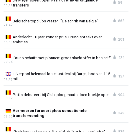
59
transfers
09:38
Belgische topclubs vrezen: "De schrik van België"
862
09:20
Anderlecht 10 jaar zonder prijs: Bruno spreekt over
201
ambities
09:01
'Bruno schuift met pionnen: groot slachtoffer in basiself'
424
08:52
'Liverpool helemaal los: stuntdeal bij Barça, bod van 115
137
mil'
08:37
Potts debuteert bij Club: ploegmaats doen boekje open
904
08:12
Vermeeren forceert plots sensationele
349
transferwending
07:50
'Genk lanceert nieuw offensief: dríé extra aanwinsten'
839