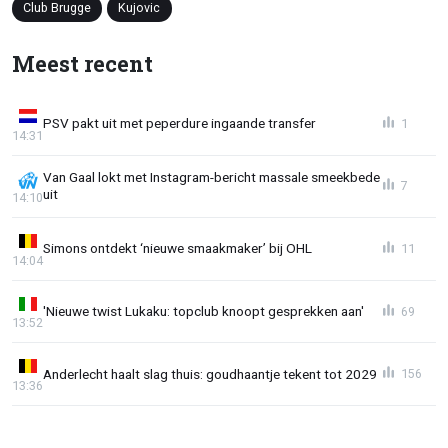
Club Brugge
Kujovic
Meest recent
PSV pakt uit met peperdure ingaande transfer
1
14:31
Van Gaal lokt met Instagram-bericht massale smeekbede
7
uit
14:10
Simons ontdekt ‘nieuwe smaakmaker’ bij OHL
11
14:04
'Nieuwe twist Lukaku: topclub knoopt gesprekken aan'
69
13:52
Anderlecht haalt slag thuis: goudhaantje tekent tot 2029
156
13:36