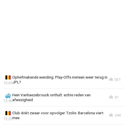
Ophefmakende wending: Play-Offs meteen weer terug in
551
JPL?
13:09
Hein Vanhaezebrouck onthult: echte reden van
97
afwezigheid
12:45
Club dokt zwaar voor opvolger Tzolis: Barcelona viert
244
mee
12:25