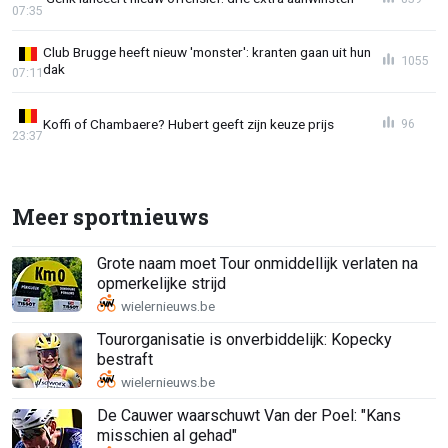
07:35
Club Brugge heeft nieuw 'monster': kranten gaan uit hun
1055
dak
07:11
Koffi of Chambaere? Hubert geeft zijn keuze prijs
96
23:37
Meer sportnieuws
Grote naam moet Tour onmiddellijk verlaten na
opmerkelijke strijd
Tourorganisatie is onverbiddelijk: Kopecky
bestraft
De Cauwer waarschuwt Van der Poel: "Kans
misschien al gehad"