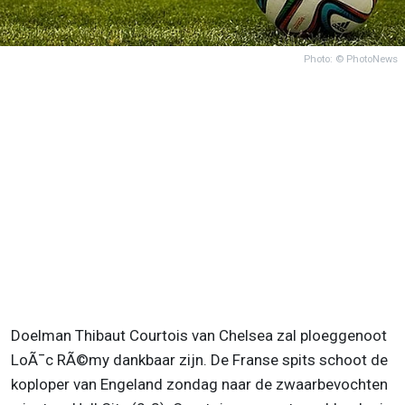
Photo: © PhotoNews
Doelman Thibaut Courtois van Chelsea zal ploeggenoot
LoÃ¯c RÃ©my dankbaar zijn. De Franse spits schoot de
koploper van Engeland zondag naar de zwaarbevochten