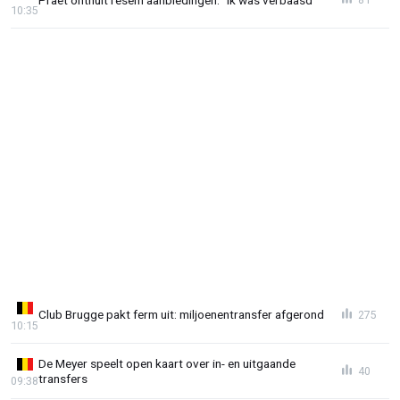
10:35
Club Brugge pakt ferm uit: miljoenentransfer afgerond
275
10:15
De Meyer speelt open kaart over in- en uitgaande
40
transfers
09:38