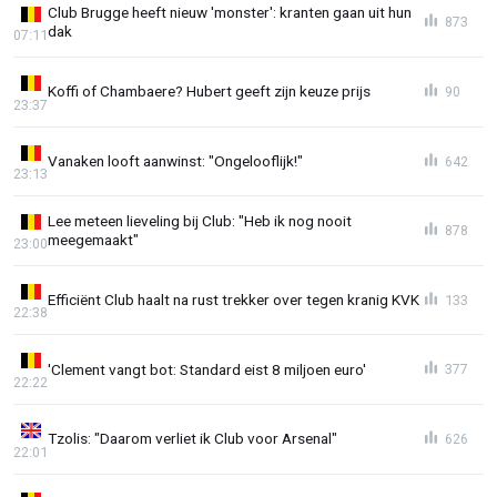
Club Brugge heeft nieuw 'monster': kranten gaan uit hun
873
dak
07:11
Koffi of Chambaere? Hubert geeft zijn keuze prijs
90
23:37
Vanaken looft aanwinst: "Ongelooflijk!"
642
23:13
Lee meteen lieveling bij Club: "Heb ik nog nooit
878
meegemaakt"
23:00
Efficiënt Club haalt na rust trekker over tegen kranig KVK
133
22:38
'Clement vangt bot: Standard eist 8 miljoen euro'
377
22:22
Tzolis: "Daarom verliet ik Club voor Arsenal"
626
22:01