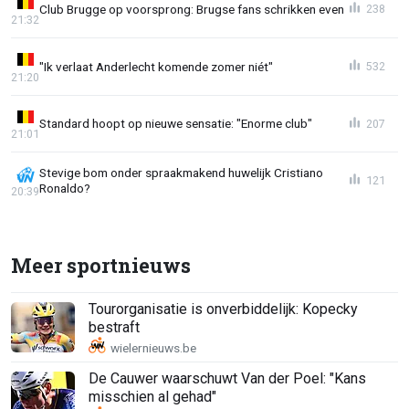
Club Brugge op voorsprong: Brugse fans schrikken even
238
21:32
"Ik verlaat Anderlecht komende zomer niét"
532
21:20
Standard hoopt op nieuwe sensatie: "Enorme club"
207
21:01
Stevige bom onder spraakmakend huwelijk Cristiano
121
Ronaldo?
20:39
Meer sportnieuws
Tourorganisatie is onverbiddelijk: Kopecky
bestraft
De Cauwer waarschuwt Van der Poel: "Kans
misschien al gehad"