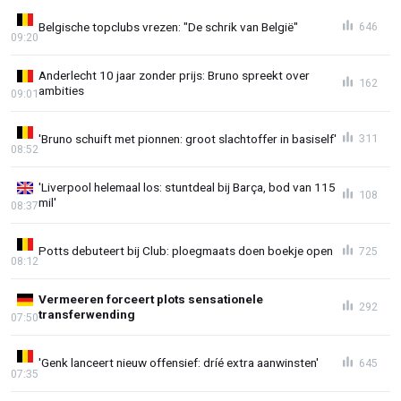
Belgische topclubs vrezen: "De schrik van België"
646
09:20
Anderlecht 10 jaar zonder prijs: Bruno spreekt over
162
ambities
09:01
'Bruno schuift met pionnen: groot slachtoffer in basiself'
311
08:52
'Liverpool helemaal los: stuntdeal bij Barça, bod van 115
108
mil'
08:37
Potts debuteert bij Club: ploegmaats doen boekje open
725
08:12
Vermeeren forceert plots sensationele
292
transferwending
07:50
'Genk lanceert nieuw offensief: dríé extra aanwinsten'
645
07:35