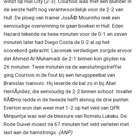
winst op Hull City (2-3). Courtois was met een blunder in
de eerste helft nog verantwoordelijk voor de 2-2 van
Hull. De ploeg van trainer JosÃ© Mourinho leek een
eenvoudige overwinning te gaan boeken in Hull. Eden
Hazard tekende na twee minuten voor de 0-1 en zeven
minuten later had Diego Costa de 0-2 al op het
scorebord gebracht. Laconiek verdedigen zorgde ervoor
dat Ahmed Al-Muhamadi de 2-1 binnen kon glijden na
26 minuten. Twee minuten na de aansluitingstreffer
ging Courtois in de fout bij een terugspeelbal van
Branislav Ivanovic. Hij leverde de bal zo in bij Abel
HernÃ¡ndez, die eenvoudig de 2-2 binnen schoot. Invaller
RÃ©my redde in de tweede helft alsnog de drie punten.
Everton won dan weer met 1-2 op het veld van QPR.
Minpuntje was wel de blessure van Romelu Lukaku. De
Rode Duivel moest na 67 minuten het veld verlaten met
last aan de hamstrings.
(ANP)