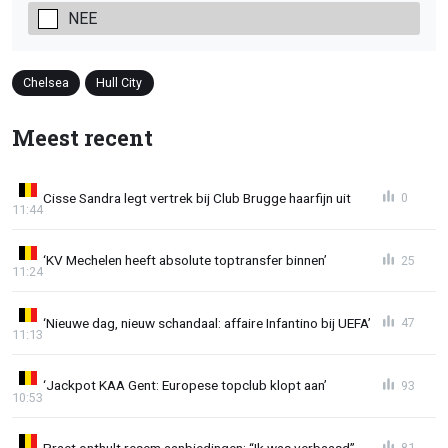
NEE
Chelsea
Hull City
Meest recent
Cisse Sandra legt vertrek bij Club Brugge haarfijn uit
0
11:44
‘KV Mechelen heeft absolute toptransfer binnen’
25
11:24
‘Nieuwe dag, nieuw schandaal: affaire Infantino bij UEFA’
47
11:13
‘Jackpot KAA Gent: Europese topclub klopt aan’
93
10:53
Praet onthult resem aanbiedingen: “Ik was verbaasd”
81