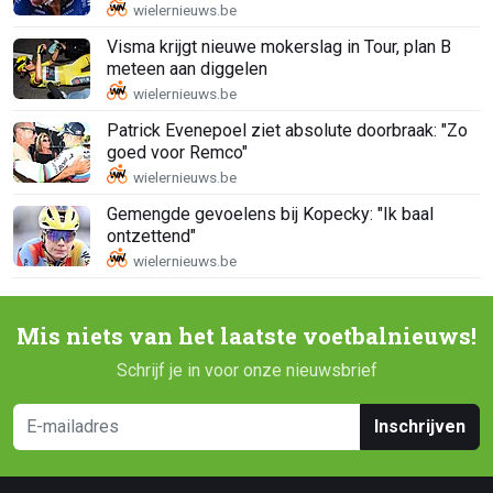
Visma krijgt nieuwe mokerslag in Tour, plan B
meteen aan diggelen
Patrick Evenepoel ziet absolute doorbraak: "Zo
goed voor Remco"
Gemengde gevoelens bij Kopecky: "Ik baal
ontzettend"
Mis niets van het laatste voetbalnieuws!
Schrijf je in voor onze nieuwsbrief
Inschrijven