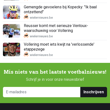
Gemengde gevoelens bij Kopecky: "Ik baal
ontzettend"
Reusser komt met serieuze Ventoux-
waarschuwing voor Vollering
Vollering moet iets kwijt na 'verlossende'
etappezege
Mis niets van het laatste voetbalnieuws!
Schrijf je in voor onze nieuwsbrief
Inschrijven