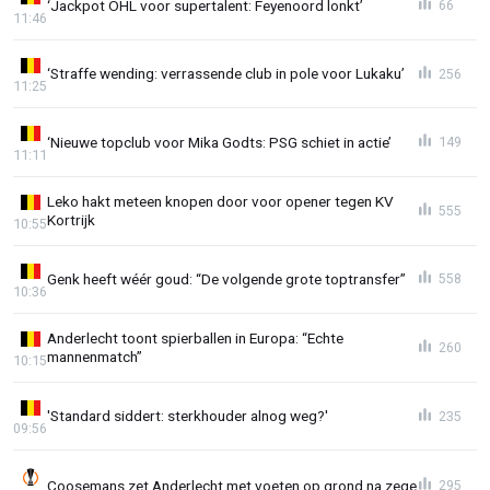
‘Jackpot OHL voor supertalent: Feyenoord lonkt’
66
11:46
‘Straffe wending: verrassende club in pole voor Lukaku’
256
11:25
‘Nieuwe topclub voor Mika Godts: PSG schiet in actie’
149
11:11
Leko hakt meteen knopen door voor opener tegen KV
555
Kortrijk
10:55
Genk heeft wéér goud: “De volgende grote toptransfer”
558
10:36
Anderlecht toont spierballen in Europa: “Echte
260
mannenmatch”
10:15
'Standard siddert: sterkhouder alnog weg?'
235
09:56
Coosemans zet Anderlecht met voeten op grond na zege
295