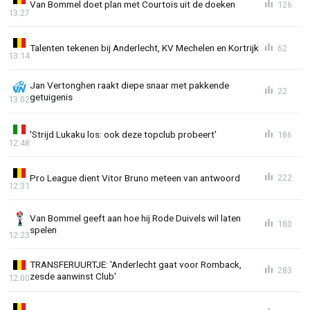
Van Bommel doet plan met Courtois uit de doeken
126
13:27
Talenten tekenen bij Anderlecht, KV Mechelen en Kortrijk
62
13:14
Jan Vertonghen raakt diepe snaar met pakkende
22
getuigenis
13:02
'Strijd Lukaku los: ook deze topclub probeert'
186
12:48
Pro League dient Vitor Bruno meteen van antwoord
222
12:31
Van Bommel geeft aan hoe hij Rode Duivels wil laten
180
spelen
12:23
TRANSFERUURTJE: 'Anderlecht gaat voor Romback,
283
zesde aanwinst Club'
12:00