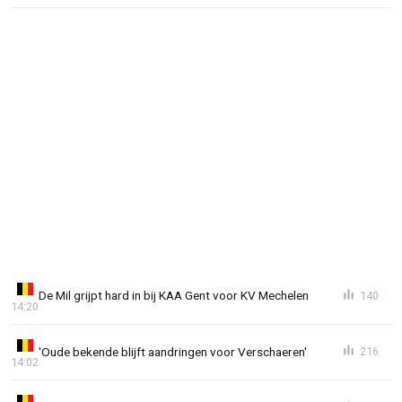
De Mil grijpt hard in bij KAA Gent voor KV Mechelen
140
14:20
'Oude bekende blijft aandringen voor Verschaeren'
216
14:02