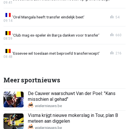
09:41
'Orel Mangala heeft transfer eindelijk beet'
54
09:14
'Club mag ex-speler én Barça danken voor transfer'
660
08:59
'Essevee wil toeslaan met beproefd transferrecept'
216
08:48
Meer sportnieuws
De Cauwer waarschuwt Van der Poel: "Kans
misschien al gehad"
Visma krijgt nieuwe mokerslag in Tour, plan B
meteen aan diggelen