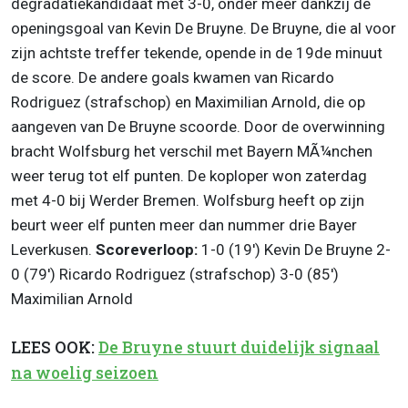
degradatiekandidaat met 3-0, onder meer dankzij de
openingsgoal van Kevin De Bruyne. De Bruyne, die al voor
zijn achtste treffer tekende, opende in de 19de minuut
de score. De andere goals kwamen van Ricardo
Rodriguez (strafschop) en Maximilian Arnold, die op
aangeven van De Bruyne scoorde. Door de overwinning
bracht Wolfsburg het verschil met Bayern MÃ¼nchen
weer terug tot elf punten. De koploper won zaterdag
met 4-0 bij Werder Bremen. Wolfsburg heeft op zijn
beurt weer elf punten meer dan nummer drie Bayer
Leverkusen.
Scoreverloop:
1-0 (19') Kevin De Bruyne 2-
0 (79') Ricardo Rodriguez (strafschop) 3-0 (85')
Maximilian Arnold
LEES OOK:
De Bruyne stuurt duidelijk signaal
na woelig seizoen