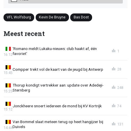
VFL Wolfsburg
Kevin De Bruyne
Bas Dost
Meest recent
‘Romano meldt Lukaku-nieuws: club haakt af, één
1
favoriet’
16:12
Compper trekt vol de kaart van de jeugd bij Antwerp
28
15:45
Thorup kondigt vertrekker aan: update over Adedeji-
248
Sternberg
15:25
Jonckheere snoert iedereen de mond bij KV Kortrijk
74
15:12
Van Bommel slaat meteen terug op heet hangijzer bij
131
Duivels
14:44