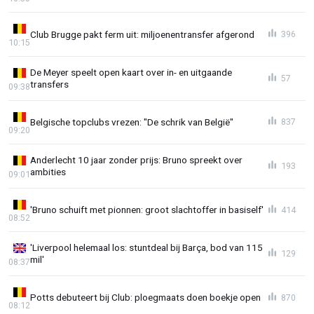
Club Brugge pakt ferm uit: miljoenentransfer afgerond
396
10:15
De Meyer speelt open kaart over in- en uitgaande
57
transfers
09:38
Belgische topclubs vrezen: "De schrik van België"
837
09:20
Anderlecht 10 jaar zonder prijs: Bruno spreekt over
193
ambities
09:01
'Bruno schuift met pionnen: groot slachtoffer in basiself'
414
08:52
'Liverpool helemaal los: stuntdeal bij Barça, bod van 115
129
mil'
08:37
Potts debuteert bij Club: ploegmaats doen boekje open
870
08:12