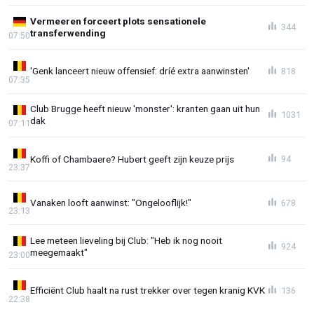
Vermeeren forceert plots sensationele
344
transferwending
07:50
'Genk lanceert nieuw offensief: dríé extra aanwinsten'
818
07:35
Club Brugge heeft nieuw 'monster': kranten gaan uit hun
1031
dak
07:11
Koffi of Chambaere? Hubert geeft zijn keuze prijs
94
23:37
Vanaken looft aanwinst: "Ongelooflijk!"
678
23:13
Lee meteen lieveling bij Club: "Heb ik nog nooit
924
meegemaakt"
23:00
Efficiënt Club haalt na rust trekker over tegen kranig KVK
136
22:38