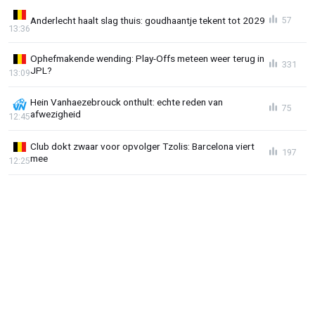
Anderlecht haalt slag thuis: goudhaantje tekent tot 2029
57
13:36
Ophefmakende wending: Play-Offs meteen weer terug in
331
JPL?
13:09
Hein Vanhaezebrouck onthult: echte reden van
75
afwezigheid
12:45
Club dokt zwaar voor opvolger Tzolis: Barcelona viert
197
mee
12:25