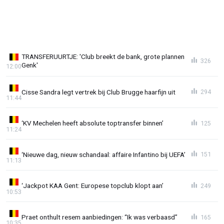
TRANSFERUURTJE: 'Club breekt de bank, grote plannen
326
Genk'
12:00
Cisse Sandra legt vertrek bij Club Brugge haarfijn uit
294
11:44
‘KV Mechelen heeft absolute toptransfer binnen’
125
11:24
‘Nieuwe dag, nieuw schandaal: affaire Infantino bij UEFA’
151
11:13
‘Jackpot KAA Gent: Europese topclub klopt aan’
249
10:53
Praet onthult resem aanbiedingen: “Ik was verbaasd”
165
10:35