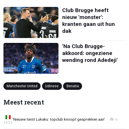
Club Brugge heeft
nieuw 'monster':
kranten gaan uit hun
dak
'Na Club Brugge-
akkoord: ongeziene
wending rond Adedeji'
Manchester United
Udinese
Benatia
Meest recent
'Nieuwe twist Lukaku: topclub knoopt gesprekken aan'
6
13:52