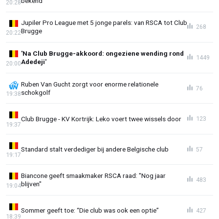
bekend
20:28
Jupiler Pro League met 5 jonge parels: van RSCA tot Club
268
Brugge
20:22
'Na Club Brugge-akkoord: ongeziene wending rond
1449
Adedeji'
20:00
Ruben Van Gucht zorgt voor enorme relationele
76
schokgolf
19:38
Club Brugge - KV Kortrijk: Leko voert twee wissels door
123
19:37
Standard stalt verdediger bij andere Belgische club
57
19:17
Biancone geeft smaakmaker RSCA raad: "Nog jaar
483
blijven"
19:04
Sommer geeft toe: “Die club was ook een optie”
427
18:39