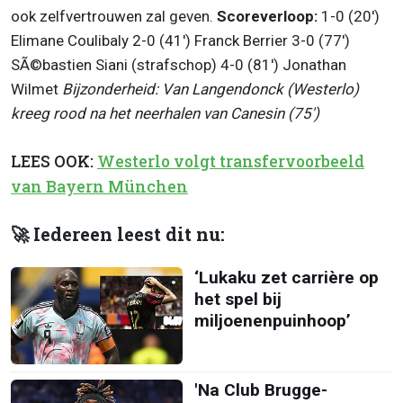
ook zelfvertrouwen zal geven.
Scoreverloop:
1-0 (20')
Elimane Coulibaly 2-0 (41') Franck Berrier 3-0 (77')
SÃ©bastien Siani (strafschop) 4-0 (81') Jonathan
Wilmet
Bijzonderheid: Van Langendonck (Westerlo)
kreeg rood na het neerhalen van Canesin (75')
LEES OOK:
Westerlo volgt transfervoorbeeld
van Bayern München
🚀 Iedereen leest dit nu:
‘Lukaku zet carrière op
het spel bij
miljoenenpuinhoop’
'Na Club Brugge-