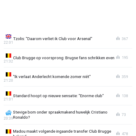
Tzolis: "Daarom verliet ik Club voor Arsenal"
367
22:01
Club Brugge op voorsprong: Brugse fans schrikken even
195
21:32
"Ik verlaat Anderlecht komende zomer niét"
359
21:20
Standard hoopt op nieuwe sensatie: "Enorme club"
138
21:01
Stevige bom onder spraakmakend huwelijk Cristiano
73
Ronaldo?
20:39
Madou maakt volgende ingaande transfer Club Brugge
478