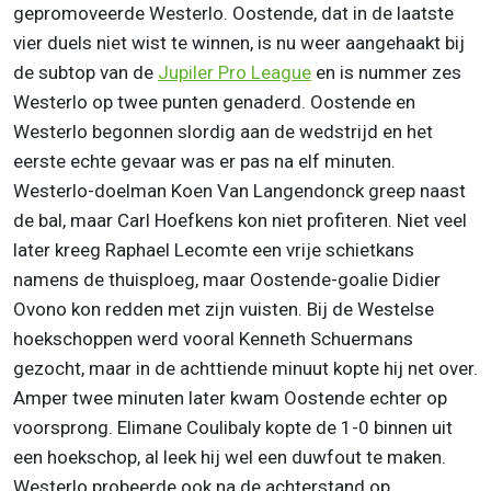
gepromoveerde Westerlo. Oostende, dat in de laatste
vier duels niet wist te winnen, is nu weer aangehaakt bij
de subtop van de
Jupiler Pro League
en is nummer zes
Westerlo op twee punten genaderd. Oostende en
Westerlo begonnen slordig aan de wedstrijd en het
eerste echte gevaar was er pas na elf minuten.
Westerlo-doelman Koen Van Langendonck greep naast
de bal, maar Carl Hoefkens kon niet profiteren. Niet veel
later kreeg Raphael Lecomte een vrije schietkans
namens de thuisploeg, maar Oostende-goalie Didier
Ovono kon redden met zijn vuisten. Bij de Westelse
hoekschoppen werd vooral Kenneth Schuermans
gezocht, maar in de achttiende minuut kopte hij net over.
Amper twee minuten later kwam Oostende echter op
voorsprong. Elimane Coulibaly kopte de 1-0 binnen uit
een hoekschop, al leek hij wel een duwfout te maken.
Westerlo probeerde ook na de achterstand op