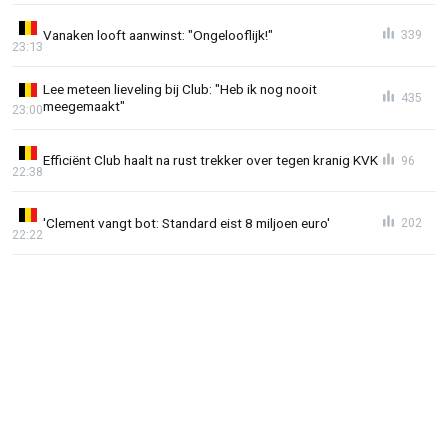
Vanaken looft aanwinst: "Ongelooflijk!"
339
23:13
Lee meteen lieveling bij Club: "Heb ik nog nooit
435
meegemaakt"
23:00
Efficiënt Club haalt na rust trekker over tegen kranig KVK
96
22:38
'Clement vangt bot: Standard eist 8 miljoen euro'
202
22:22