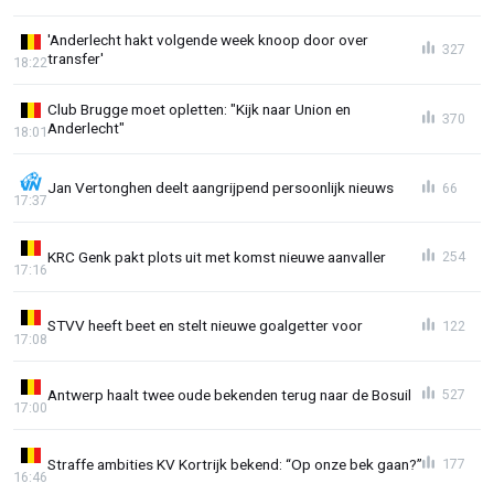
'Anderlecht hakt volgende week knoop door over
327
transfer'
18:22
Club Brugge moet opletten: "Kijk naar Union en
370
Anderlecht"
18:01
Jan Vertonghen deelt aangrijpend persoonlijk nieuws
66
17:37
KRC Genk pakt plots uit met komst nieuwe aanvaller
254
17:16
STVV heeft beet en stelt nieuwe goalgetter voor
122
17:08
Antwerp haalt twee oude bekenden terug naar de Bosuil
527
17:00
Straffe ambities KV Kortrijk bekend: “Op onze bek gaan?”
177
16:46