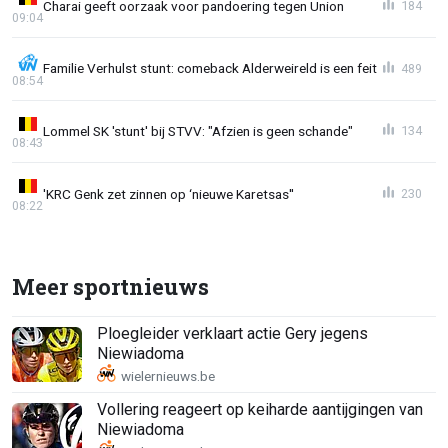
Charai geeft oorzaak voor pandoering tegen Union
184
09:04
Familie Verhulst stunt: comeback Alderweireld is een feit
489
08:54
Lommel SK 'stunt' bij STVV: "Afzien is geen schande"
134
08:43
'KRC Genk zet zinnen op ‘nieuwe Karetsas''
230
08:22
Meer sportnieuws
Ploegleider verklaart actie Gery jegens
Niewiadoma
Vollering reageert op keiharde aantijgingen van
Niewiadoma