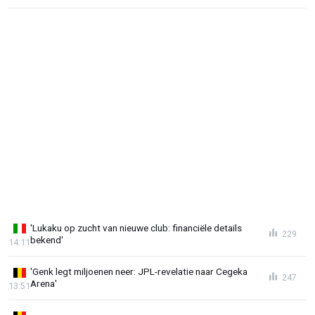
'Lukaku op zucht van nieuwe club: financiële details
229
bekend'
14:11
'Genk legt miljoenen neer: JPL-revelatie naar Cegeka
247
Arena'
13:51