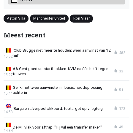
Aston Villa
Manchester United
Ron Vlaar
Meest recent
'Club Brugge niet meer te houden: wéér aanwinst van 12
482
mil'
15:52
AA Gent goed uit startblokken: KVM na één helft tegen
33
touwen
15:27
Genk met twee aanwinsten in basis; noodoplossing
51
achterin
15:11
'Barça en Liverpool akkoord: toptarget op vliegtuig'
172
14:53
De Mil vlak voor aftrap: "Hij wil een transfer maken"
45
14:34