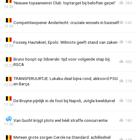
'Nieuwe topaanwinst Club: toptarget bij beloften gezet'
384
13:36
Competitieopener Anderlecht: cruciale wissels in basiself
642
13:09
Fossey, Hautekiet, Epolo: Wilmots geeft stand van zaken
146
12:39
Bruno hoopt op Sibierski: tijd voor volgende stap bij
435
RSCA
12:22
TRANSFERUURTJE: Lukaku-deal bijna rond, akkoord PSG
218
en Barça
12:00
De Bruyne pijnlijk in de fout bij Napoli, Jutgla kwelduivel
128
11:44
Van Gucht krijgt plots wel héél straffe concurrentie
180
11:36
Meteen grote zorgen Cercle na Standard: achilleshiel
119