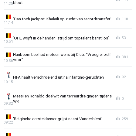
bloot
11:25
‘Dan toch jackpot: Khalaili op zucht van recordtransfer’
118
11:14
‘OHL wrijft in de handen: strijd om toptalent barst los’
53
10:51
Hanbeom Lee had meteen wens bij Club: “Vroeg er zelf
381
voor”
10:36
FIFA haalt verschroeiend uit na Infantino-geruchten
92
10:15
Messi en Ronaldo doelwit van terreurdreigingen tijdens
0
WK
09:32
'Belgische eersteklasser grijpt naast Vanderbiest'
259
09:22