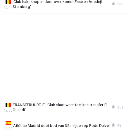
'Club hakt knopen door over komst Esse en Adedeji-
282
Sternberg'
12:14
TRANSFERUURTJE: 'Club slaat weer toe, knaltransfer El
251
Ouahdi'
12:00
'Atlético Madrid doet bod van 35 miljoen op Rode Duivel'
98
11:38