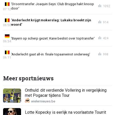
'Droomtransfer Joaquin Seys: Club Brugge hakt knoop
1092
door'
07:12
‘Anderlecht krijgt mokerslag: Lukaku breekt zijn
914
woord’
06:50
'Bayern op scherp gezet: Kane beslist over toptransfer'
424
06:34
'Anderlecht gaat all-in: finale topaanwinst onderweg'
998
06:11
Meer sportnieuws
Onthuld: dit verdiende Vollering in vergelijking
met Pogacar tijdens Tour
Lotte Kopecky is eerlijk na voorlaatste Tourrit