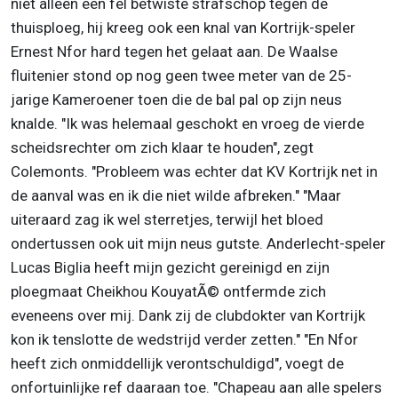
niet alleen een fel betwiste strafschop tegen de
thuisploeg, hij kreeg ook een knal van Kortrijk-speler
Ernest Nfor hard tegen het gelaat aan. De Waalse
fluitenier stond op nog geen twee meter van de 25-
jarige Kameroener toen die de bal pal op zijn neus
knalde. "Ik was helemaal geschokt en vroeg de vierde
scheidsrechter om zich klaar te houden", zegt
Colemonts. "Probleem was echter dat KV Kortrijk net in
de aanval was en ik die niet wilde afbreken." "Maar
uiteraard zag ik wel sterretjes, terwijl het bloed
ondertussen ook uit mijn neus gutste. Anderlecht-speler
Lucas Biglia heeft mijn gezicht gereinigd en zijn
ploegmaat Cheikhou KouyatÃ© ontfermde zich
eveneens over mij. Dank zij de clubdokter van Kortrijk
kon ik tenslotte de wedstrijd verder zetten." "En Nfor
heeft zich onmiddellijk verontschuldigd", voegt de
onfortuinlijke ref daaraan toe. "Chapeau aan alle spelers