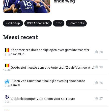
onderweg'
KV Kortrijk
RSC Anderlecht
nfor
Colemonts
Meest recent
Koopmeiners doet boekje open over gemiste transfer
28
naar Club
13:16
Goots ziet nieuwe sensatie Antwerp: "Zoals Vermeeren..."
39
12:49
Ruben Van Gucht haalt hakbijl boven bij snoeiharde
26
aanval
12:48
'Dubbele domper voor Union voor CL-return'
57
12:31