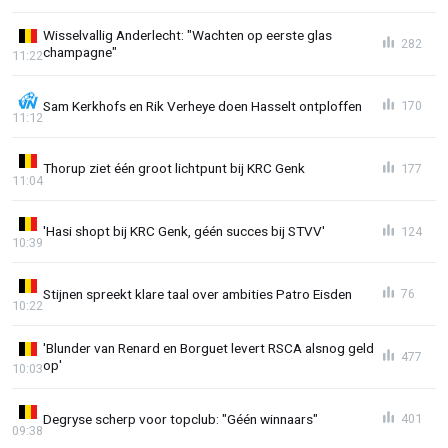
Wisselvallig Anderlecht: "Wachten op eerste glas
282
champagne"
11:22
Sam Kerkhofs en Rik Verheye doen Hasselt ontploffen
170
11:12
Thorup ziet één groot lichtpunt bij KRC Genk
177
11:04
'Hasi shopt bij KRC Genk, géén succes bij STVV'
124
10:39
Stijnen spreekt klare taal over ambities Patro Eisden
76
10:22
'Blunder van Renard en Borguet levert RSCA alsnog geld
477
op'
10:03
Degryse scherp voor topclub: "Géén winnaars"
401
09:38