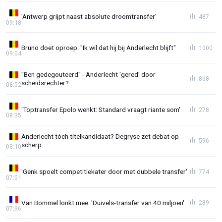
'Antwerp grijpt naast absolute droomtransfer'
487
09:18
Bruno doet oproep: "Ik wil dat hij bij Anderlecht blijft"
1000
09:04
"Ben gedegouteerd" - Anderlecht 'gered' door
868
scheidsrechter?
08:52
'Toptransfer Epolo wenkt: Standard vraagt riante som'
278
08:35
Anderlecht tóch titelkandidaat? Degryse zet debat op
596
scherp
08:10
'Genk spoelt competitiekater door met dubbele transfer'
774
07:51
Van Bommel lonkt mee: 'Duivels-transfer van 40 miljoen'
289
07:36