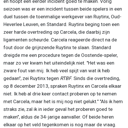
en hoopt een eerder incident goed te maken. Vorig
seizoen was er een incident tussen beide spelers in een
duel tussen de toenmalige werkgever van Ruytinx, Oud-
Heverlee Leuven, en Standard. Ruytinx beging toen een
zeer harde overtreding op Carcela, die daarbij zijn
ligamenten scheurde. Carcela reageerde direct na de
fout door de grijnzende Ruytinx te slaan. Standard
dreigde me een procedure tegen de Oostende-speler,
maar zo ver kwam het uiteindelijk niet. "Het was een
zware fout van mij. Ik heb veel spijt van wat ik heb
gedaan", zei Ruytinx tegen
RTBF
. Sinds die overtreding,
op 8 december 2013, spraken Ruytinx en Carcela elkaar
niet. Ik heb al drie keer contact proberen op te nemen
met Carcela, maar het is mij nog niet gelukt." "Als ik hem
straks zie, zal ik in ieder geval het proberen goed te
maken", aldus de 34-jarige aanvaller. Of beide heren
elkaar op het veld tegenkomen is nog maar de vraag.