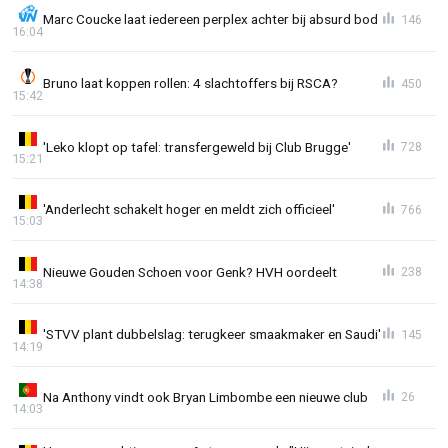
Marc Coucke laat iedereen perplex achter bij absurd bod
146
16:04
Bruno laat koppen rollen: 4 slachtoffers bij RSCA?
450
15:42
'Leko klopt op tafel: transfergeweld bij Club Brugge'
728
15:21
'Anderlecht schakelt hoger en meldt zich officieel'
766
15:03
Nieuwe Gouden Schoen voor Genk? HVH oordeelt
238
14:38
'STVV plant dubbelslag: terugkeer smaakmaker en Saudi'
145
14:19
Na Anthony vindt ook Bryan Limbombe een nieuwe club
26
14:03