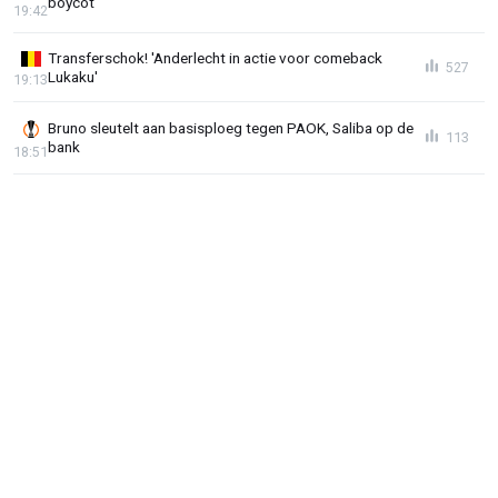
boycot
19:42
Transferschok! 'Anderlecht in actie voor comeback
527
Lukaku'
19:13
Bruno sleutelt aan basisploeg tegen PAOK, Saliba op de
113
bank
18:51