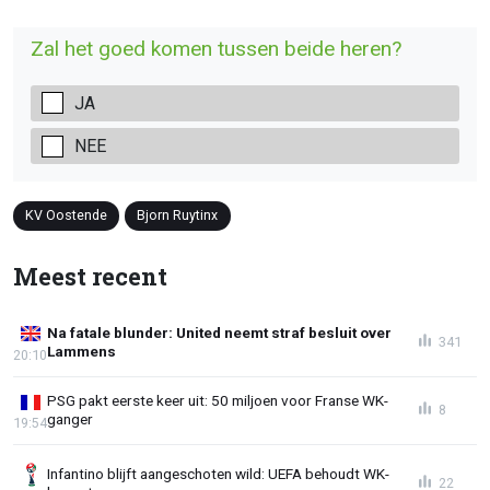
Zal het goed komen tussen beide heren?
JA
NEE
KV Oostende
Bjorn Ruytinx
Meest recent
Na fatale blunder: United neemt straf besluit over
341
Lammens
20:10
PSG pakt eerste keer uit: 50 miljoen voor Franse WK-
8
ganger
19:54
Infantino blijft aangeschoten wild: UEFA behoudt WK-
22