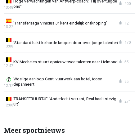
Hoge verwachtingen van Antwerp-coach: "Hij overtuigde
200
ons"
13:48
'Transfersaga Vinicius Jr kent eindelijk ontknoping'
121
13:27
'Standard hakt keiharde knopen door over jonge talenten'
170
13:08
KV Mechelen stuurt opnieuw twee talenten naar Helmond
55
12:47
Woelige aanloop Gent: vuurwerk aan hotel, icoon
95
depanneert
12:17
TRANSFERUURTJE: 'Anderlecht verrast, Real haalt stevig
271
uit'
12:00
Meer sportnieuws