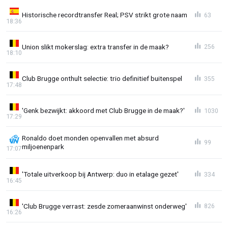
Historische recordtransfer Real; PSV strikt grote naam
63
18:36
Union slikt mokerslag: extra transfer in de maak?
256
18:10
Club Brugge onthult selectie: trio definitief buitenspel
355
17:48
'Genk bezwijkt: akkoord met Club Brugge in de maak?'
1030
17:29
Ronaldo doet monden openvallen met absurd
99
miljoenenpark
17:07
'Totale uitverkoop bij Antwerp: duo in etalage gezet'
334
16:45
'Club Brugge verrast: zesde zomeraanwinst onderweg'
826
16:26