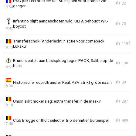
PSG pakt eerste keer uit: 50 miljoen voor Franse WK-
32
ganger
19:54
Infantino blijft aangeschoten wild: UEFA behoudt WK-
70
boycot
19:42
Transferschok! 'Anderlecht in actie voor comeback
1194
Lukaku'
19:13
Bruno sleutelt aan basisploeg tegen PAOK, Saliba op de
130
bank
18:51
Historische recordtransfer Real; PSV strikt grote naam
80
18:36
Union slikt mokerslag: extra transfer in de maak?
287
18:10
Club Brugge onthult selectie: trio definitief buitenspel
489
17:48