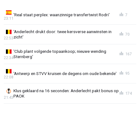
'Real staat perplex: waanzinnige transfertwist Rodri'
7
23:11
'Anderlecht drukt door: twee kersverse aanwinsten in
70
zicht'
22:53
'Club plant volgende topaankoop; nieuwe wending
167
Sternberg'
22:34
'Antwerp en STVV kruisen de degens om oude bekende'
95
22:08
Klus geklaard na 16 seconden: Anderlecht pakt bonus op
174
PAOK
21:43