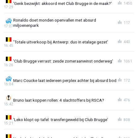
'Genk bezwijkt: akkoord met Club Brugge in de maak?'
1450
17:29
Ronaldo doet monden openvallen met absurd
117
miljoenenpark
17:07
'Totale uitverkoop bij Antwerp: duo in etalage gezet'
440
16:45
'Club Brugge verrast: zesde zomeraanwinst onderweg'
1061
16:26
Marc Coucke laat iedereen perplex achter bij absurd bod
172
16:04
Bruno laat koppen rollen: 4 slachtoffers bij RSCA?
476
15:42
'Leko klopt op tafel: transfergeweld bij Club Brugge'
808
15:21