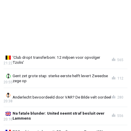
'Club dropt transferbom: 12 miljoen voor opvolger
565
Tzolis'
21:22
Gent zet grote stap: sterke eerste helft levert Zweedse
112
zege op
20:55
Anderlecht bevoordeeld door VAR? De Bilde velt oordeel
280
20:38
Na fatale blunder: United neemt straf besluit over
556
Lammens
20:10