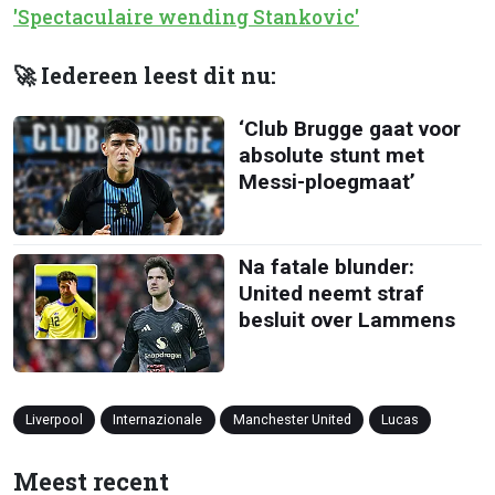
'Spectaculaire wending Stankovic'
🚀 Iedereen leest dit nu:
‘Club Brugge gaat voor
absolute stunt met
Messi-ploegmaat’
Na fatale blunder:
United neemt straf
besluit over Lammens
Liverpool
Internazionale
Manchester United
Lucas
Meest recent