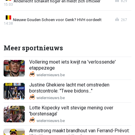
'Anderlecht schakelt hoger en meldt zich officieel'
829
15:03
Nieuwe Gouden Schoen voor Genk? HVH oordeelt
267
14:38
Meer sportnieuws
Vollering moet iets kwijt na 'verlossende'
etappezege
Justine Ghekiere lacht met omstreden
borstcontrole: "Twee bidons..."
Lotte Kopecky velt stevige mening over
'borstensaga'
Armstrong maakt brandhout van Ferrand-Prévot: