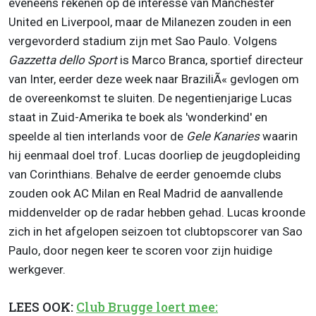
eveneens rekenen op de interesse van Manchester
United en Liverpool, maar de Milanezen zouden in een
vergevorderd stadium zijn met Sao Paulo. Volgens
Gazzetta dello Sport
is Marco Branca, sportief directeur
van Inter, eerder deze week naar BraziliÃ« gevlogen om
de overeenkomst te sluiten. De negentienjarige Lucas
staat in Zuid-Amerika te boek als 'wonderkind' en
speelde al tien interlands voor de
Gele Kanaries
waarin
hij eenmaal doel trof. Lucas doorliep de jeugdopleiding
van Corinthians. Behalve de eerder genoemde clubs
zouden ook AC Milan en Real Madrid de aanvallende
middenvelder op de radar hebben gehad. Lucas kroonde
zich in het afgelopen seizoen tot clubtopscorer van Sao
Paulo, door negen keer te scoren voor zijn huidige
werkgever.
LEES OOK:
Club Brugge loert mee: