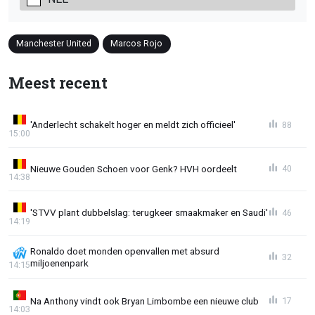
Manchester United
Marcos Rojo
Meest recent
'Anderlecht schakelt hoger en meldt zich officieel'
88
15:00
Nieuwe Gouden Schoen voor Genk? HVH oordeelt
40
14:38
'STVV plant dubbelslag: terugkeer smaakmaker en Saudi'
46
14:19
Ronaldo doet monden openvallen met absurd
32
miljoenenpark
14:15
Na Anthony vindt ook Bryan Limbombe een nieuwe club
17
14:03