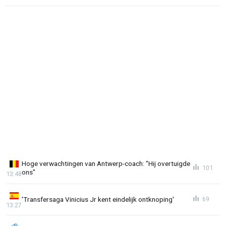
Hoge verwachtingen van Antwerp-coach: "Hij overtuigde
101
ons"
13:48
'Transfersaga Vinicius Jr kent eindelijk ontknoping'
69
13:27