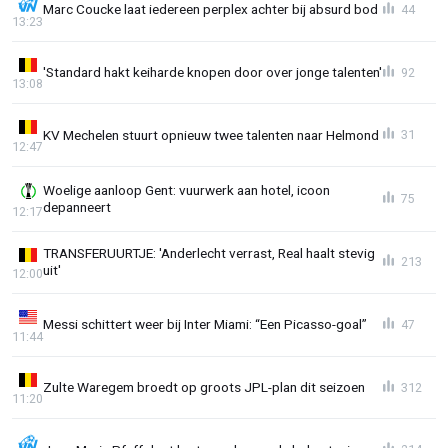
Marc Coucke laat iedereen perplex achter bij absurd bod
44
13:23
'Standard hakt keiharde knopen door over jonge talenten'
92
13:08
KV Mechelen stuurt opnieuw twee talenten naar Helmond
31
12:47
Woelige aanloop Gent: vuurwerk aan hotel, icoon
75
depanneert
12:17
TRANSFERUURTJE: 'Anderlecht verrast, Real haalt stevig
213
uit'
12:00
Messi schittert weer bij Inter Miami: “Een Picasso-goal”
47
11:44
Zulte Waregem broedt op groots JPL-plan dit seizoen
312
11:20