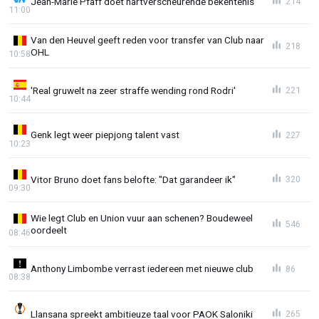
Jean-Marie Pfaff doet hartverscheurende bekentenis
214
11:00
Van den Heuvel geeft reden voor transfer van Club naar
218
OHL
10:58
'Real gruwelt na zeer straffe wending rond Rodri'
221
10:44
Genk legt weer piepjong talent vast
227
10:23
Vitor Bruno doet fans belofte: "Dat garandeer ik"
320
09:30
Wie legt Club en Union vuur aan schenen? Boudeweel
546
oordeelt
08:46
Anthony Limbombe verrast iedereen met nieuwe club
86
08:38
Llansana spreekt ambitieuze taal voor PAOK Saloniki
265