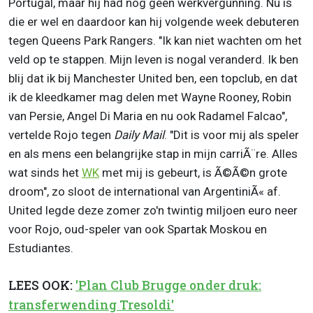
Portugal, maar hij had nog geen werkvergunning. Nu is
die er wel en daardoor kan hij volgende week debuteren
tegen Queens Park Rangers. "Ik kan niet wachten om het
veld op te stappen. Mijn leven is nogal veranderd. Ik ben
blij dat ik bij Manchester United ben, een topclub, en dat
ik de kleedkamer mag delen met Wayne Rooney, Robin
van Persie, Angel Di Maria en nu ook Radamel Falcao",
vertelde Rojo tegen
Daily Mail
. "Dit is voor mij als speler
en als mens een belangrijke stap in mijn carriÃ¨re. Alles
wat sinds het
WK
met mij is gebeurt, is Ã©Ã©n grote
droom", zo sloot de international van ArgentiniÃ« af.
United legde deze zomer zo'n twintig miljoen euro neer
voor Rojo, oud-speler van ook Spartak Moskou en
Estudiantes.
LEES OOK:
'Plan Club Brugge onder druk:
transferwending Tresoldi'