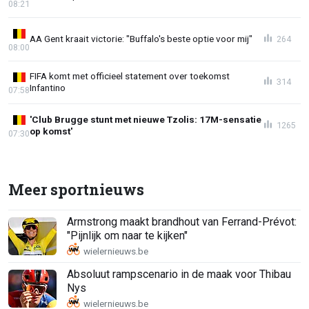
08:21
AA Gent kraait victorie: "Buffalo's beste optie voor mij"
264
08:00
FIFA komt met officieel statement over toekomst
314
Infantino
07:58
'Club Brugge stunt met nieuwe Tzolis: 17M-sensatie
1265
op komst'
07:30
Meer sportnieuws
Armstrong maakt brandhout van Ferrand-Prévot:
"Pijnlijk om naar te kijken"
Absoluut rampscenario in de maak voor Thibau
Nys