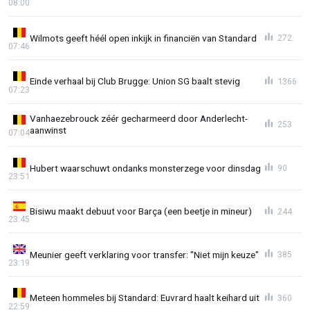
08:00
Wilmots geeft héél open inkijk in financiën van Standard
272
07:46
Einde verhaal bij Club Brugge: Union SG baalt stevig
1366
07:23
Vanhaezebrouck zéér gecharmeerd door Anderlecht-
253
aanwinst
07:04
Hubert waarschuwt ondanks monsterzege voor dinsdag
90
23:51
Bisiwu maakt debuut voor Barça (een beetje in mineur)
244
23:45
Meunier geeft verklaring voor transfer: "Niet mijn keuze"
385
23:19
Meteen hommeles bij Standard: Euvrard haalt keihard uit
360
22:59