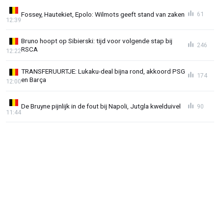
Fossey, Hautekiet, Epolo: Wilmots geeft stand van zaken
61
12:39
Bruno hoopt op Sibierski: tijd voor volgende stap bij
246
RSCA
12:22
TRANSFERUURTJE: Lukaku-deal bijna rond, akkoord PSG
174
en Barça
12:00
De Bruyne pijnlijk in de fout bij Napoli, Jutgla kwelduivel
90
11:44