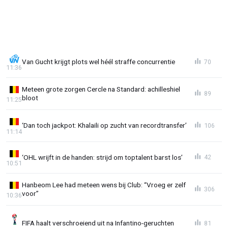
Van Gucht krijgt plots wel héél straffe concurrentie
70
11:36
Meteen grote zorgen Cercle na Standard: achilleshiel
89
bloot
11:25
‘Dan toch jackpot: Khalaili op zucht van recordtransfer’
106
11:14
‘OHL wrijft in de handen: strijd om toptalent barst los’
42
10:51
Hanbeom Lee had meteen wens bij Club: “Vroeg er zelf
306
voor”
10:36
FIFA haalt verschroeiend uit na Infantino-geruchten
81