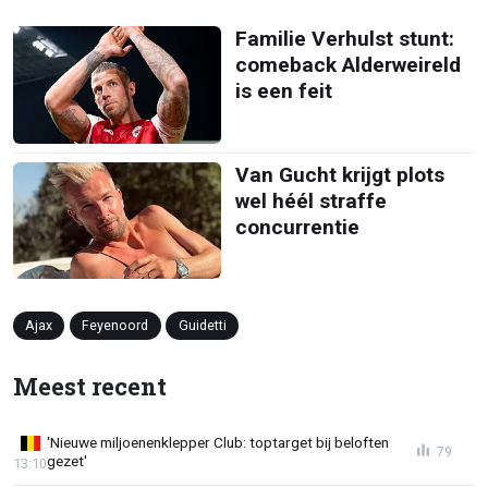
Familie Verhulst stunt:
comeback Alderweireld
is een feit
Van Gucht krijgt plots
wel héél straffe
concurrentie
Ajax
Feyenoord
Guidetti
Meest recent
'Nieuwe miljoenenklepper Club: toptarget bij beloften
79
gezet'
13:10