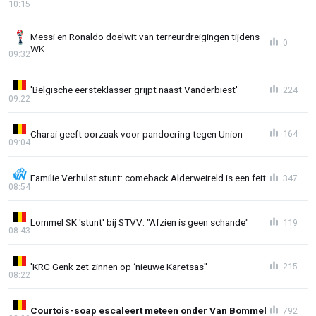
10:15
Messi en Ronaldo doelwit van terreurdreigingen tijdens
0
WK
09:32
'Belgische eersteklasser grijpt naast Vanderbiest'
224
09:22
Charai geeft oorzaak voor pandoering tegen Union
164
09:04
Familie Verhulst stunt: comeback Alderweireld is een feit
347
08:54
Lommel SK 'stunt' bij STVV: "Afzien is geen schande"
119
08:43
'KRC Genk zet zinnen op ‘nieuwe Karetsas''
215
08:22
Courtois-soap escaleert meteen onder Van Bommel
792