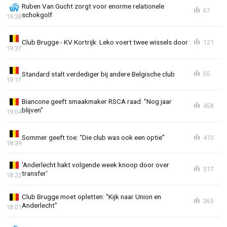
Ruben Van Gucht zorgt voor enorme relationele
67
schokgolf
19:38
Club Brugge - KV Kortrijk: Leko voert twee wissels door
121
19:37
Standard stalt verdediger bij andere Belgische club
55
19:17
Biancone geeft smaakmaker RSCA raad: "Nog jaar
458
blijven"
19:04
Sommer geeft toe: “Die club was ook een optie”
410
18:39
'Anderlecht hakt volgende week knoop door over
317
transfer'
18:22
Club Brugge moet opletten: "Kijk naar Union en
363
Anderlecht"
18:01