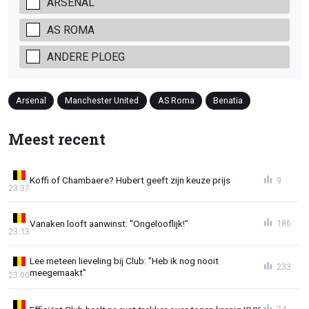
ARSENAL
AS ROMA
ANDERE PLOEG
Arsenal
Manchester United
AS Roma
Benatia
Meest recent
Koffi of Chambaere? Hubert geeft zijn keuze prijs
9
23:37
Vanaken looft aanwinst: "Ongelooflijk!"
186
23:13
Lee meteen lieveling bij Club: "Heb ik nog nooit
233
meegemaakt"
23:00