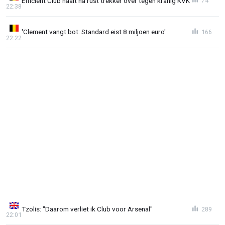
Efficiënt Club haalt na rust trekker over tegen kranig KVK
74
22:38
'Clement vangt bot: Standard eist 8 miljoen euro'
166
22:22
Tzolis: "Daarom verliet ik Club voor Arsenal"
289
22:01