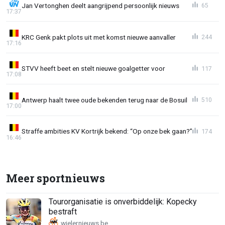
Jan Vertonghen deelt aangrijpend persoonlijk nieuws
65
17:37
KRC Genk pakt plots uit met komst nieuwe aanvaller
244
17:16
STVV heeft beet en stelt nieuwe goalgetter voor
117
17:08
Antwerp haalt twee oude bekenden terug naar de Bosuil
510
17:00
Straffe ambities KV Kortrijk bekend: “Op onze bek gaan?”
174
16:46
Meer sportnieuws
Tourorganisatie is onverbiddelijk: Kopecky
bestraft