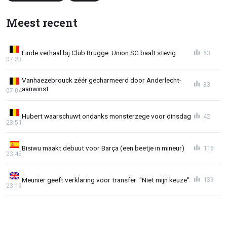
Meest recent
Einde verhaal bij Club Brugge: Union SG baalt stevig
63
07:23
Vanhaezebrouck zéér gecharmeerd door Anderlecht-
33
aanwinst
07:04
Hubert waarschuwt ondanks monsterzege voor dinsdag
42
23:51
Bisiwu maakt debuut voor Barça (een beetje in mineur)
116
23:45
Meunier geeft verklaring voor transfer: "Niet mijn keuze"
139
23:19