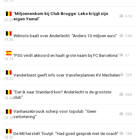
20:13
‘Miljoenenbom bij Club Brugge: Leko krijgt zijn
616
eigen Yamal’
20:00
Wilmots baalt over Anderlecht: "Anders 10 miljoen euro"
544
19:36
'PSG vindt akkoord en haalt grote naam bij FC Barcelona'
67
19:19
Vanderbiest geeft info over transferplannen KV Mechelen
209
19:02
"Dat ik naar Standard kon? Anderlecht is de grootste
368
club"
18:44
Vanhaezebrouck scherp voor topclub: "Geen
268
verbetering"
18:18
De Mil herstelt ‘foutje’: "Had goed gesprek met de coach"
188
18:05