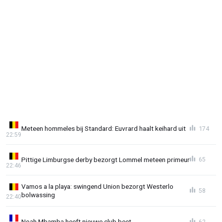
Meteen hommeles bij Standard: Euvrard haalt keihard uit
174
22:59
Pittige Limburgse derby bezorgt Lommel meteen primeur
65
22:46
Vamos a la playa: swingend Union bezorgt Westerlo
58
bolwassing
22:40
Noah Mbamba heeft nieuwe club beet
62