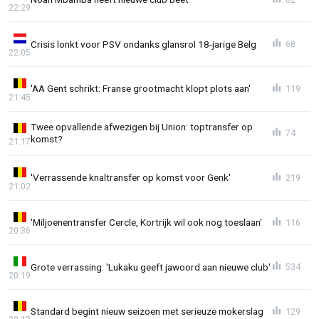
22:29
Crisis lonkt voor PSV ondanks glansrol 18-jarige Belg
68
22:05
'AA Gent schrikt: Franse grootmacht klopt plots aan'
119
21:45
Twee opvallende afwezigen bij Union: toptransfer op
74
komst?
21:17
'Verrassende knaltransfer op komst voor Genk'
219
21:02
'Miljoenentransfer Cercle, Kortrijk wil ook nog toeslaan'
116
20:36
Grote verrassing: 'Lukaku geeft jawoord aan nieuwe club'
534
20:19
Standard begint nieuw seizoen met serieuze mokerslag
129