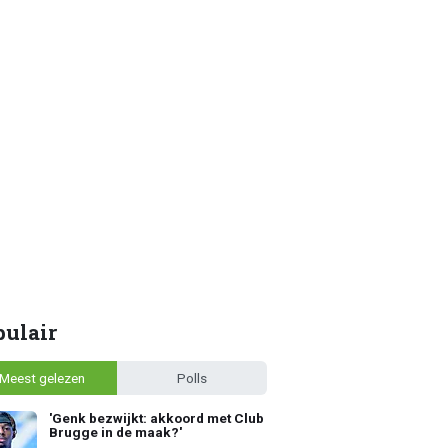
pulair
Meest gelezen
Polls
'Genk bezwijkt: akkoord met Club
Brugge in de maak?'