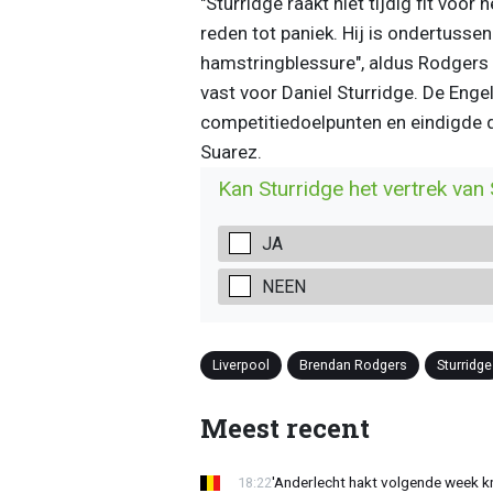
"Sturridge raakt niet tijdig fit voo
reden tot paniek. Hij is ondertussen 
hamstringblessure", aldus Rodgers
vast voor Daniel Sturridge. De Enge
competitiedoelpunten en eindigde d
Suarez.
Kan Sturridge het vertrek va
JA
NEEN
Liverpool
Brendan Rodgers
Sturridge
Meest recent
'Anderlecht hakt volgende week k
18:22