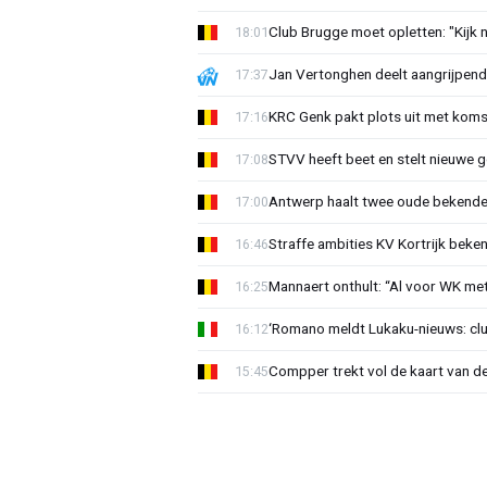
Club Brugge moet opletten: "Kijk 
18:01
Jan Vertonghen deelt aangrijpend
17:37
KRC Genk pakt plots uit met koms
17:16
STVV heeft beet en stelt nieuwe g
17:08
Antwerp haalt twee oude bekenden
17:00
Straffe ambities KV Kortrijk beke
16:46
Mannaert onthult: “Al voor WK m
16:25
‘Romano meldt Lukaku-nieuws: club
16:12
Compper trekt vol de kaart van de
15:45