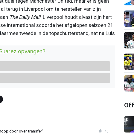
r het duel tegen Manchester United, maar er is geen
al terug in Liverpool om te herstellen van zijn
 aan
The Daily Mail
. Liverpool houdt alvast zijn hart
lse international scoorde het afgelopen seizoen 21
aarmee tweede in de topschutterstand, net na Luis
n Suarez opvangen?
Off
noop door over transfer'
46