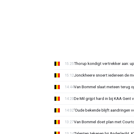
Thorup kondigt vertrekker aan: u
15:25
Jonckheere snoert iedereen de mon
15:12
Van Bommel slaat meteen terug op 
14:44
De Mil grijpt hard in bij KAA Gent
14:20
'Oude bekende blijft aandringen v
14:02
Van Bommel doet plan met Courto
13:27
Talenten tekenen bij Anderlecht, K
13:14