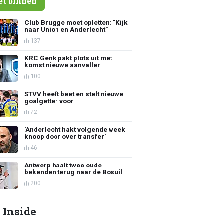
et binnen
Club Brugge moet opletten: "Kijk
naar Union en Anderlecht"
137
KRC Genk pakt plots uit met
komst nieuwe aanvaller
100
STVV heeft beet en stelt nieuwe
goalgetter voor
72
'Anderlecht hakt volgende week
knoop door over transfer'
46
Antwerp haalt twee oude
bekenden terug naar de Bosuil
200
 Inside