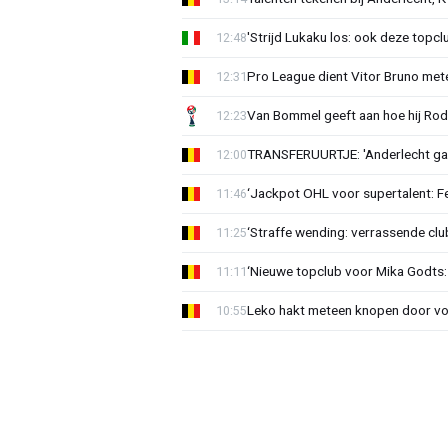
'Strijd Lukaku los: ook deze topcl
12:48
Pro League dient Vitor Bruno me
12:31
Van Bommel geeft aan hoe hij Rode
12:23
TRANSFERUURTJE: 'Anderlecht gaa
12:00
‘Jackpot OHL voor supertalent: F
11:46
‘Straffe wending: verrassende clu
11:25
‘Nieuwe topclub voor Mika Godts: 
11:11
Leko hakt meteen knopen door voo
10:55