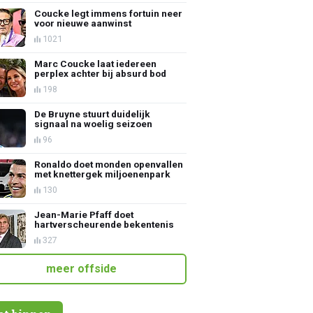
Coucke legt immens fortuin neer
voor nieuwe aanwinst
1021
Marc Coucke laat iedereen
perplex achter bij absurd bod
198
De Bruyne stuurt duidelijk
signaal na woelig seizoen
96
Ronaldo doet monden openvallen
met knettergek miljoenenpark
130
Jean-Marie Pfaff doet
hartverscheurende bekentenis
327
meer offside