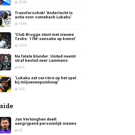
2048
Transferschok! 'Anderlecht in
actie voor comeback Lukaku'
1698
'Club Brugge stunt met nieuwe
Tzolis: 17M-sensatie op komst'
1509
Na fatale blunder: United neemt
straf besluit over Lammens
803
‘Lukaku zet carrière op het spel
bij miljoenenpuinhoop’
303
side
Jan Vertonghen deelt
aangrijpend persoonlijk nieuws
42