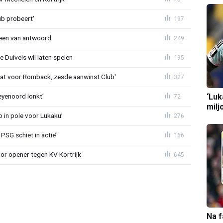
ub probeert'
197
teen van antwoord
249
 Duivels wil laten spelen
195
t voor Romback, zesde aanwinst Club'
327
‘Luk
eyenoord lonkt’
72
milj
b in pole voor Lukaku’
276
PSG schiet in actie’
166
r opener tegen KV Kortrijk
645
Na f