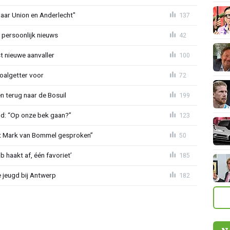
naar Union en Anderlecht"
137
 persoonlijk nieuws
42
t nieuwe aanvaller
100
oalgetter voor
72
 terug naar de Bosuil
199
nd: “Op onze bek gaan?”
123
et Mark van Bommel gesproken”
50
 haakt af, één favoriet’
185
 jeugd bij Antwerp
182