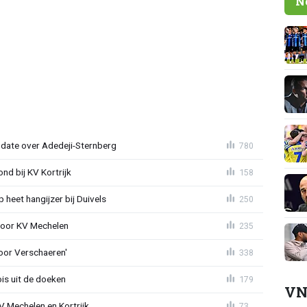
N
pdate over Adedeji-Sternberg
780
d bij KV Kortrijk
158
heet hangijzer bij Duivels
250
 voor KV Mechelen
235
oor Verschaeren'
338
is uit de doeken
179
VN
V Mechelen en Kortrijk
73