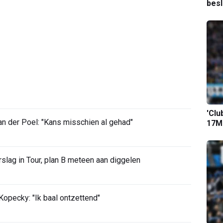
bes
'Clu
 der Poel: "Kans misschien al gehad"
17M-
slag in Tour, plan B meteen aan diggelen
opecky: "Ik baal ontzettend"