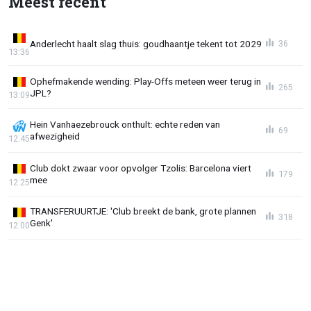
Meest recent
Anderlecht haalt slag thuis: goudhaantje tekent tot 2029
36
13:36
Ophefmakende wending: Play-Offs meteen weer terug in
265
JPL?
13:09
Hein Vanhaezebrouck onthult: echte reden van
69
afwezigheid
12:45
Club dokt zwaar voor opvolger Tzolis: Barcelona viert
179
mee
12:25
TRANSFERUURTJE: 'Club breekt de bank, grote plannen
318
Genk'
12:00