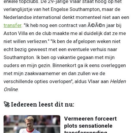
enkele topclubs. De 29-jarige Vlaar staat hoog op het
verlanglijstje van het Engelse Southampton, maar de
Nederlandse international denkt momenteel niet aan een
transfer
. "Ik heb nog een contract van Ã©Ã©n jaar bij
Aston Villa en de club maakte me al duidelijk dat ze me
niet willen verliezen." "Ik ben de afgelopen weken niet
echt bezig geweest met een eventuele verhuis naar
Southampton. Ik ben op vakantie gegaan met mijn
ouders en mijn gezin. Binnenkort ga ik eens overleggen
met mijn zaakwaarnemer en dan zullen we de
verschillende opties overlopen", aldus Vlaar aan
Helden
Online
.
🚀 Iedereen leest dit nu:
Vermeeren forceert
plots sensationele
transferwending