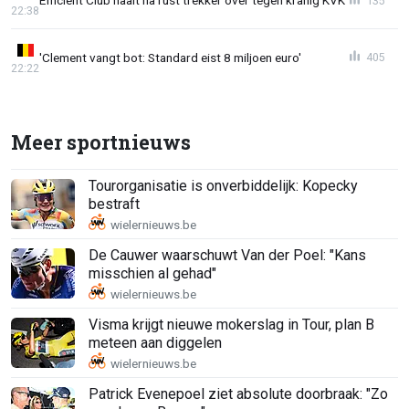
Efficiënt Club haalt na rust trekker over tegen kranig KVK
135
22:38
'Clement vangt bot: Standard eist 8 miljoen euro'
405
22:22
Meer sportnieuws
Tourorganisatie is onverbiddelijk: Kopecky
bestraft
De Cauwer waarschuwt Van der Poel: "Kans
misschien al gehad"
Visma krijgt nieuwe mokerslag in Tour, plan B
meteen aan diggelen
Patrick Evenepoel ziet absolute doorbraak: "Zo