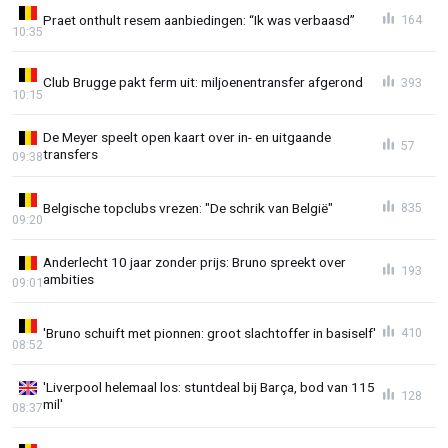
Praet onthult resem aanbiedingen: “Ik was verbaasd”
164
10:35
Club Brugge pakt ferm uit: miljoenentransfer afgerond
393
10:15
De Meyer speelt open kaart over in- en uitgaande
57
transfers
09:38
Belgische topclubs vrezen: "De schrik van België"
835
09:20
Anderlecht 10 jaar zonder prijs: Bruno spreekt over
193
ambities
09:01
'Bruno schuift met pionnen: groot slachtoffer in basiself'
410
08:52
'Liverpool helemaal los: stuntdeal bij Barça, bod van 115
128
mil'
08:37