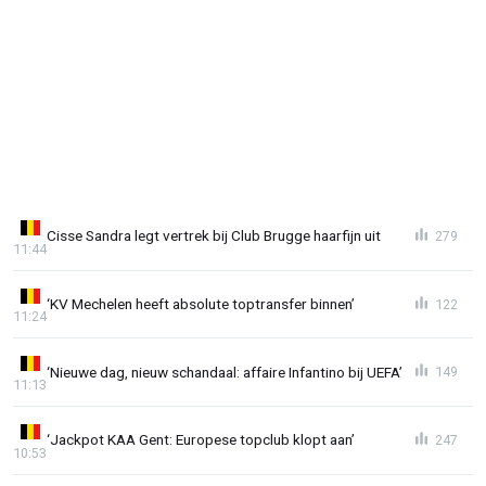
Cisse Sandra legt vertrek bij Club Brugge haarfijn uit
279
11:44
‘KV Mechelen heeft absolute toptransfer binnen’
122
11:24
‘Nieuwe dag, nieuw schandaal: affaire Infantino bij UEFA’
149
11:13
‘Jackpot KAA Gent: Europese topclub klopt aan’
247
10:53