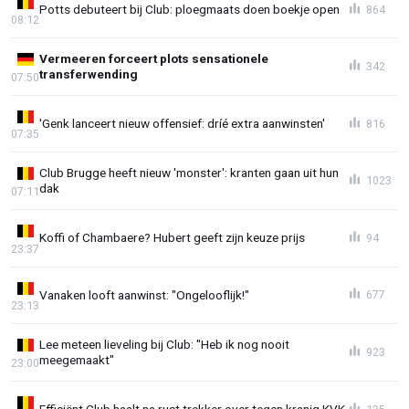
Potts debuteert bij Club: ploegmaats doen boekje open
864
08:12
Vermeeren forceert plots sensationele
342
transferwending
07:50
'Genk lanceert nieuw offensief: dríé extra aanwinsten'
816
07:35
Club Brugge heeft nieuw 'monster': kranten gaan uit hun
1023
dak
07:11
Koffi of Chambaere? Hubert geeft zijn keuze prijs
94
23:37
Vanaken looft aanwinst: "Ongelooflijk!"
677
23:13
Lee meteen lieveling bij Club: "Heb ik nog nooit
923
meegemaakt"
23:00