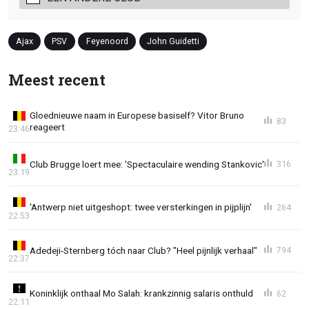
Ajax
PSV
Feyenoord
John Guidetti
Meest recent
Gloednieuwe naam in Europese basiself? Vitor Bruno
83
reageert
23:46
Club Brugge loert mee: 'Spectaculaire wending Stankovic'
316
23:19
'Antwerp niet uitgeshopt: twee versterkingen in pijplijn'
264
22:53
Adedeji-Sternberg tóch naar Club? "Heel pijnlijk verhaal"
794
22:37
Koninklijk onthaal Mo Salah: krankzinnig salaris onthuld
62
22:11