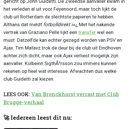
gericht op John Guidetti. De Zweedse aanvaller kwam in
het verleden al uit voor Feyenoord, maar toch lijkt de
club uit Rotterdam de slechtste papieren te hebben.
Althans dat meldt
fotbolldirekt
.ï»¿ Met het nakende
vertrek van Graziano Pelle lijkt een
transfer
wel een
must. Datzelfde kan echter gezegd worden van PSV en
Ajax. Tim Matavz trok de deur bij de club uit Eindhoven
achter zich dicht, maar ook Ajax verliest mogelijk zijn
aanvaller. Kolbeinn SigthÃ³rsson zou immers kunnen
rekenen op heel wat interesse. Afwachten dus welke
club Guidetti zal kiezen.
LEES OOK:
Van Bronckhorst verrast met Club
Brugge-verhaal
🚀 Iedereen leest dit nu: