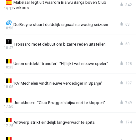
Makelaar legt uit waarom Bisiwu Barça boven Club
342
verkoos
19:12
De Bruyne stuurt duidelijk signaal na woelig seizoen
63
18:58
Trossard moet debuut om bizarre reden uitstellen
63
18:47
Union ontdekt 'transfer': "Hij lijkt wel nieuwe speler"
128
18:33
'KV Mechelen vindt nieuwe verdediger in Spanje'
197
18:08
Jonckheere: "Club Brugge is bijna niet te kloppen"
749
17:50
Antwerp strikt eindelijk langverwachte spits
174
17:25