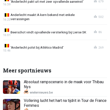
'Anderlecht pakt uit met zeer opvallende aanwinst'
679
16:39
Anderlecht maakt A-kern bekend met enkele
502
verrassingen
16:20
Beerschot vindt opvallende versterking bij Lierse SK
86
16:01
'Anderlecht polst bij Atlético Madrid'
269
15:46
Meer sportnieuws
Absoluut rampscenario in de maak voor Thibau
Nys
Vollering lucht het hart na tijdrit in Tour de France
Femmes