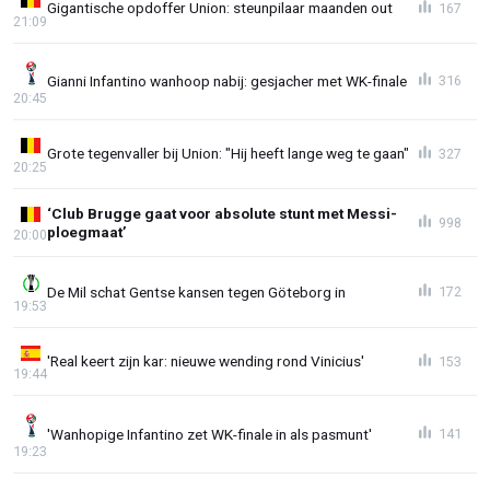
Gigantische opdoffer Union: steunpilaar maanden out
167
21:09
Gianni Infantino wanhoop nabij: gesjacher met WK-finale
316
20:45
Grote tegenvaller bij Union: "Hij heeft lange weg te gaan"
327
20:25
‘Club Brugge gaat voor absolute stunt met Messi-
998
ploegmaat’
20:00
De Mil schat Gentse kansen tegen Göteborg in
172
19:53
'Real keert zijn kar: nieuwe wending rond Vinicius'
153
19:44
'Wanhopige Infantino zet WK-finale in als pasmunt'
141
19:23