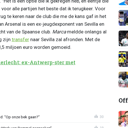
 "Het is een optie die ik gekregen heb, en eentje die
 voor alle partijen het beste dat ik terugkeer. Voor
ug te keren naar de club die me de kans gaf in het
an Arsenal is een ex-jeugdexponent van Sevilla en
ht van de Spaanse club.
Marca
meldde onlangs al
g zijn
transfer
naar Sevilla zal afronden. Met de
3,5 miljoen euro worden gemoeid.
erlecht: ex-Antwerp-ster met
Off
nd: “Op onze bek gaan?”
30
et Mark van Bommel gesproken”
19