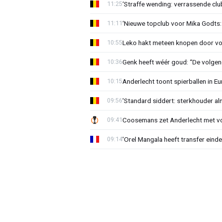
‘Straffe wending: verrassende clu
11:25
‘Nieuwe topclub voor Mika Godts: 
11:11
Leko hakt meteen knopen door voo
10:55
Genk heeft wéér goud: “De volgen
10:36
Anderlecht toont spierballen in 
10:15
'Standard siddert: sterkhouder a
09:56
Coosemans zet Anderlecht met vo
09:41
'Orel Mangala heeft transfer eindel
09:14