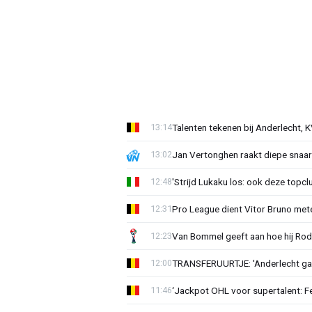
Talenten tekenen bij Anderlecht, K
13:14
Jan Vertonghen raakt diepe snaa
13:02
'Strijd Lukaku los: ook deze topcl
12:48
Pro League dient Vitor Bruno me
12:31
Van Bommel geeft aan hoe hij Rode
12:23
TRANSFERUURTJE: 'Anderlecht gaa
12:00
‘Jackpot OHL voor supertalent: F
11:46