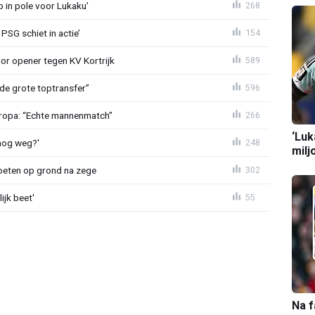
b in pole voor Lukaku’
268
PSG schiet in actie’
154
r opener tegen KV Kortrijk
589
de grote toptransfer”
596
Europa: “Echte mannenmatch”
266
‘Luk
lnog weg?'
248
milj
eten op grond na zege
302
ijk beet'
55
Na f