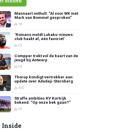
et binnen
Mannaert onthult: “Al voor WK met
Mark van Bommel gesproken”
18
‘Romano meldt Lukaku-nieuws:
club haakt af, één favoriet’
63
Compper trekt vol de kaart van de
jeugd bij Antwerp
98
Thorup kondigt vertrekker aan:
update over Adedeji-Sternberg
492
Straffe ambities KV Kortrijk
bekend: “Op onze bek gaan?”
30
 Inside