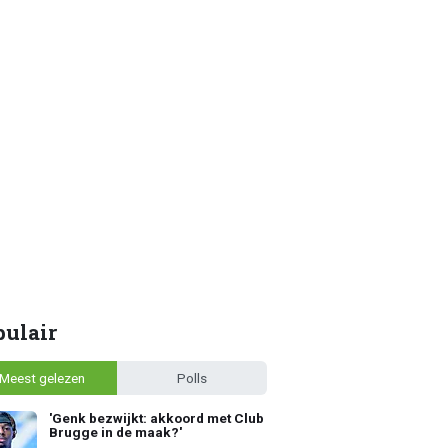
pulair
Meest gelezen
Polls
'Genk bezwijkt: akkoord met Club
Brugge in de maak?'