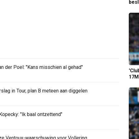
bes
 der Poel: "Kans misschien al gehad"
'Clu
17M-
slag in Tour, plan B meteen aan diggelen
opecky: "Ik baal ontzettend"
ze Ventoux-waarschuwing voor Vollering