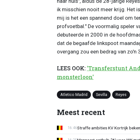
naar huis", aldus de 28-jarige Reyes.
ik misschien nooit meer krijg. Het is
mij is het een spannend doel om ter
profvoetbal." De voormalig speler v
debuteerde in 2000 in de hoofdmac
dat de begaafde linkspoot maanda
overgang zou een bedrag van zo'n 
LEES OOK:
'Transferstunt And
monsterloon'
Atletico Madrid
Sevilla
Reyes
Meest recent
Straffe ambities KV Kortrijk beke
16:46
Mannaert onthult: “Al voor WK m
16:25