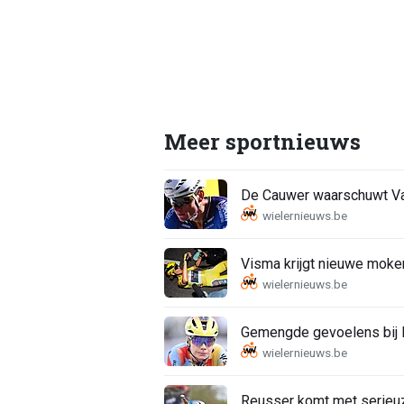
Meer sportnieuws
De Cauwer waarschuwt Van
Visma krijgt nieuwe moker
Gemengde gevoelens bij K
Reusser komt met serieu