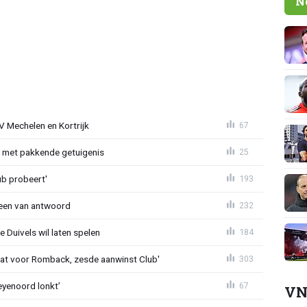
N
V Mechelen en Kortrijk
67
r met pakkende getuigenis
25
ub probeert'
193
teen van antwoord
232
 Duivels wil laten spelen
184
t voor Romback, zesde aanwinst Club'
303
eyenoord lonkt’
67
VN