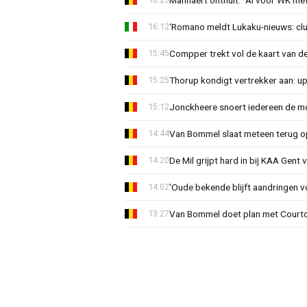
‘Romano meldt Lukaku-nieuws: club
16:12
Compper trekt vol de kaart van de
15:45
Thorup kondigt vertrekker aan: u
15:25
Jonckheere snoert iedereen de mon
15:12
Van Bommel slaat meteen terug op 
14:44
De Mil grijpt hard in bij KAA Gent
14:20
'Oude bekende blijft aandringen v
14:02
Van Bommel doet plan met Courto
13:27