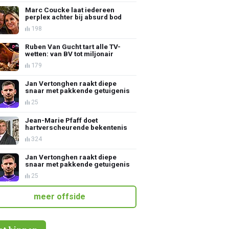
Marc Coucke laat iedereen
perplex achter bij absurd bod
198
Ruben Van Gucht tart alle TV-
wetten: van BV tot miljonair
179
Jan Vertonghen raakt diepe
snaar met pakkende getuigenis
25
Jean-Marie Pfaff doet
hartverscheurende bekentenis
324
Jan Vertonghen raakt diepe
snaar met pakkende getuigenis
25
meer offside