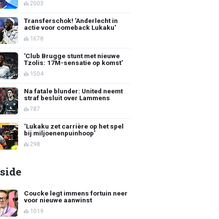
2003
Transferschok! 'Anderlecht in
actie voor comeback Lukaku'
1678
'Club Brugge stunt met nieuwe
Tzolis: 17M-sensatie op komst'
1504
Na fatale blunder: United neemt
straf besluit over Lammens
787
‘Lukaku zet carrière op het spel
bij miljoenenpuinhoop’
298
side
Coucke legt immens fortuin neer
voor nieuwe aanwinst
1019