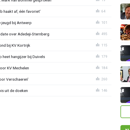
 haakt af, één favoriet’
64
 jeugd bij Antwerp
101
pdate over Adedeji-Sternberg
495
d bij KV Kortrijk
115
heet hangijzer bij Duivels
179
 voor KV Mechelen
184
oor Verschaeren'
260
is uit de doeken
146