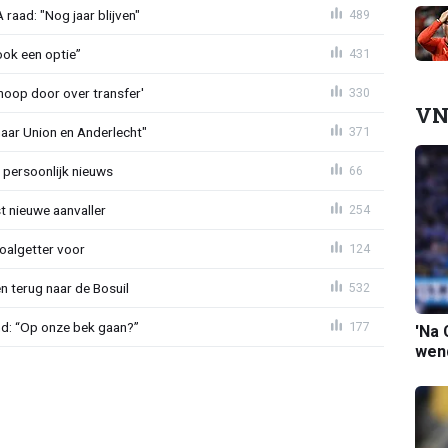
aad: "Nog jaar blijven"
489
ook een optie”
431
noop door over transfer'
330
VN
naar Union en Anderlecht"
371
 persoonlijk nieuws
66
t nieuwe aanvaller
254
oalgetter voor
124
 terug naar de Bosuil
532
nd: “Op onze bek gaan?”
177
'Na 
wend