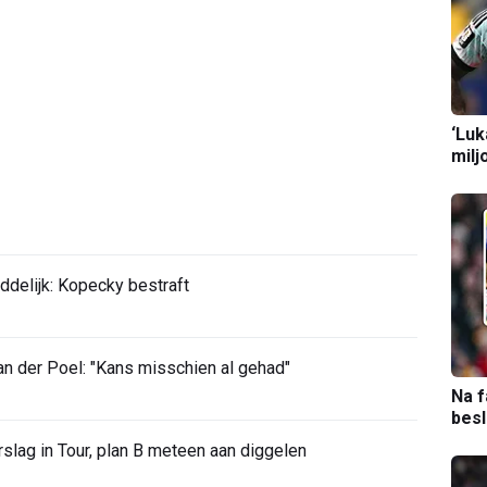
‘Luk
milj
ddelijk: Kopecky bestraft
 der Poel: "Kans misschien al gehad"
Na f
bes
slag in Tour, plan B meteen aan diggelen