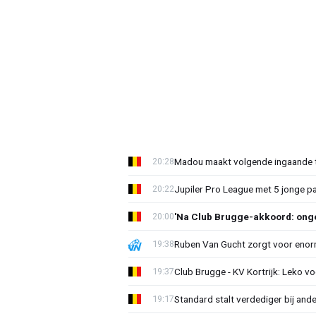
Madou maakt volgende ingaande t
20:28
Jupiler Pro League met 5 jonge p
20:22
'Na Club Brugge-akkoord: onge
20:00
Ruben Van Gucht zorgt voor enorm
19:38
Club Brugge - KV Kortrijk: Leko v
19:37
Standard stalt verdediger bij ande
19:17