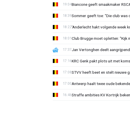
Biancone geeft smaakmaker RSCA r
19:04
Sommer geeft toe: “Die club was 
18:39
'Anderlecht hakt volgende week k
18:22
Club Brugge moet opletten: "Kijk 
18:01
Jan Vertonghen deelt aangrijpend
17:37
KRC Genk pakt plots uit met koms
17:16
STVV heeft beet en stelt nieuwe g
17:08
Antwerp haalt twee oude bekenden
17:00
Straffe ambities KV Kortrijk beke
16:46