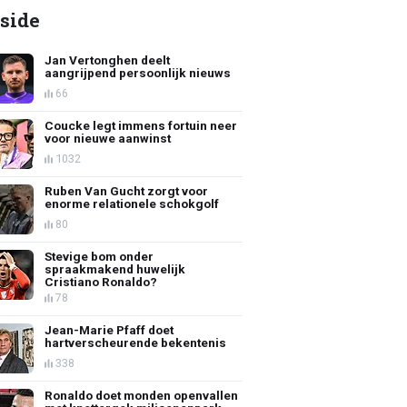
side
Jan Vertonghen deelt
aangrijpend persoonlijk nieuws
66
Coucke legt immens fortuin neer
voor nieuwe aanwinst
1032
Ruben Van Gucht zorgt voor
enorme relationele schokgolf
80
Stevige bom onder
spraakmakend huwelijk
Cristiano Ronaldo?
78
Jean-Marie Pfaff doet
hartverscheurende bekentenis
338
Ronaldo doet monden openvallen