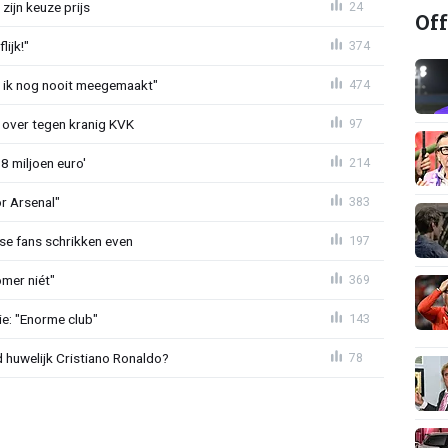
zijn keuze prijs
24
Off
ijk!"
374
eb ik nog nooit meegemaakt"
474
er over tegen kranig KVK
97
8 miljoen euro'
214
or Arsenal"
383
se fans schrikken even
197
mer niét"
369
e: "Enorme club"
143
huwelijk Cristiano Ronaldo?
78