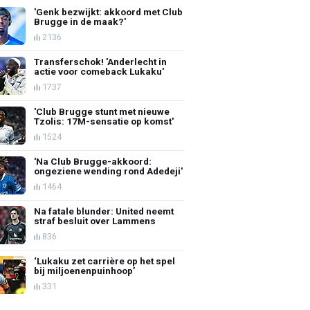
'Genk bezwijkt: akkoord met Club
Brugge in de maak?'
2136
Transferschok! 'Anderlecht in
actie voor comeback Lukaku'
1737
'Club Brugge stunt met nieuwe
Tzolis: 17M-sensatie op komst'
1524
'Na Club Brugge-akkoord:
ongeziene wending rond Adedeji'
1464
Na fatale blunder: United neemt
straf besluit over Lammens
836
‘Lukaku zet carrière op het spel
bij miljoenenpuinhoop’
331