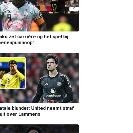
aku zet carrière op het spel bij
oenenpuinhoop’
atale blunder: United neemt straf
luit over Lammens