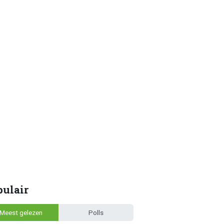
pulair
Meest gelezen
Polls