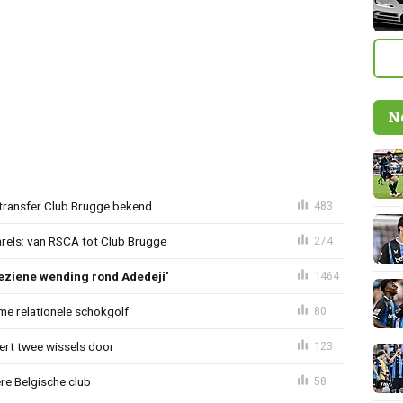
N
ransfer Club Brugge bekend
483
arels: van RSCA tot Club Brugge
274
ziene wending rond Adedeji'
1464
e relationele schokgolf
80
oert twee wissels door
123
re Belgische club
58