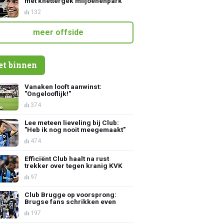
met knettergek miljoenenpark
132
meer offside
et binnen
Vanaken looft aanwinst:
"Ongelooflijk!"
374
Lee meteen lieveling bij Club:
"Heb ik nog nooit meegemaakt"
474
Efficiënt Club haalt na rust
trekker over tegen kranig KVK
97
Club Brugge op voorsprong:
Brugse fans schrikken even
197