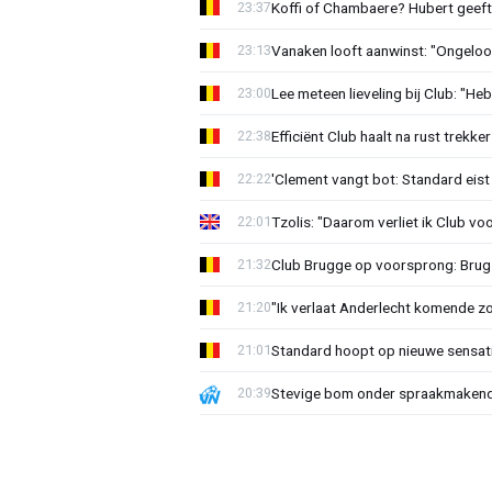
Koffi of Chambaere? Hubert geeft 
23:37
Vanaken looft aanwinst: "Ongeloofl
23:13
Lee meteen lieveling bij Club: "H
23:00
Efficiënt Club haalt na rust trekk
22:38
'Clement vangt bot: Standard eist 
22:22
Tzolis: "Daarom verliet ik Club vo
22:01
Club Brugge op voorsprong: Brug
21:32
"Ik verlaat Anderlecht komende zo
21:20
Standard hoopt op nieuwe sensati
21:01
Stevige bom onder spraakmakend 
20:39