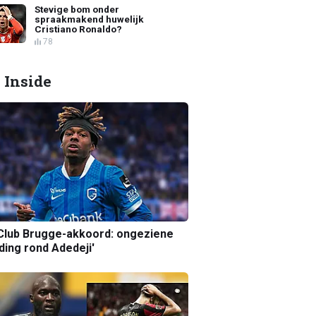
Stevige bom onder
spraakmakend huwelijk
Cristiano Ronaldo?
78
 Inside
Club Brugge-akkoord: ongeziene
ing rond Adedeji'