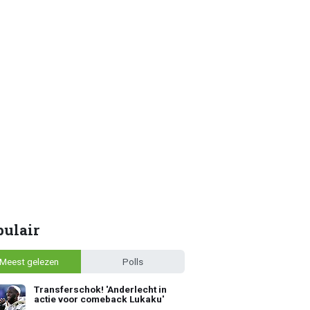
pulair
Meest gelezen
Polls
Transferschok! 'Anderlecht in
actie voor comeback Lukaku'