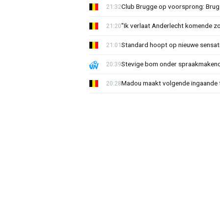
Club Brugge op voorsprong: Brug
21:32
"Ik verlaat Anderlecht komende zo
21:20
Standard hoopt op nieuwe sensati
21:01
Stevige bom onder spraakmakend 
20:39
Madou maakt volgende ingaande t
20:28