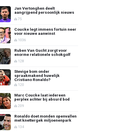
Jan Vertonghen deelt
aangrijpend persoonlijk nieuws
75
Coucke legt immens fortuin neer
voor nieuwe aanwinst
1036
Ruben Van Gucht zorgt voor
enorme relationele schokgolf
128
Stevige bom onder
spraakmakend huwelijk
Cristiano Ronaldo?
120
Marc Coucke laat iedereen
perplex achter bij absurd bod
209
Ronaldo doet monden openvallen
met knettergek miljoenenpark
134