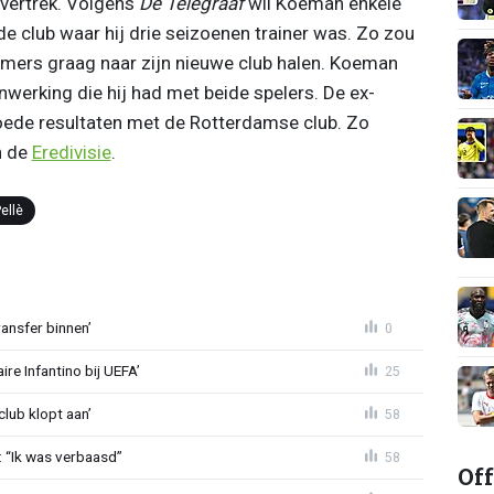
 vertrek. Volgens
De Telegraaf
wil Koeman enkele
e club waar hij drie seizoenen trainer was. Zo zou
mers graag naar zijn nieuwe club halen. Koeman
werking die hij had met beide spelers. De ex-
oede resultaten met de Rotterdamse club. Zo
n de
Eredivisie
.
ellè
ansfer binnen’
0
re Infantino bij UEFA’
25
lub klopt aan’
58
: “Ik was verbaasd”
58
Off