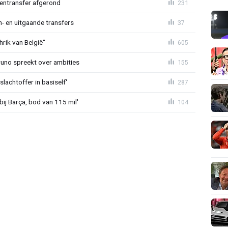
nentransfer afgerond
231
n- en uitgaande transfers
37
rik van België"
605
Bruno spreekt over ambities
155
lachtoffer in basiself'
287
bij Barça, bod van 115 mil'
104