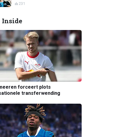
231
 Inside
eeren forceert plots
ationele transferwending