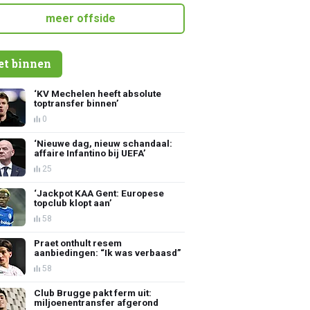
meer offside
et binnen
‘KV Mechelen heeft absolute
toptransfer binnen’
0
‘Nieuwe dag, nieuw schandaal:
affaire Infantino bij UEFA’
25
‘Jackpot KAA Gent: Europese
topclub klopt aan’
58
Praet onthult resem
aanbiedingen: “Ik was verbaasd”
58
Club Brugge pakt ferm uit:
miljoenentransfer afgerond