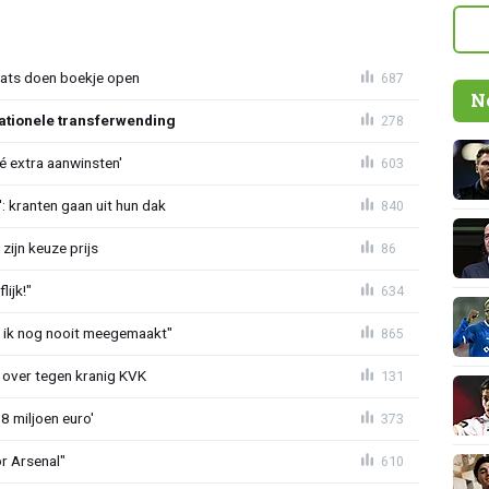
aats doen boekje open
687
N
ationele transferwending
278
íé extra aanwinsten'
603
: kranten gaan uit hun dak
840
zijn keuze prijs
86
ijk!"
634
eb ik nog nooit meegemaakt"
865
er over tegen kranig KVK
131
8 miljoen euro'
373
or Arsenal"
610