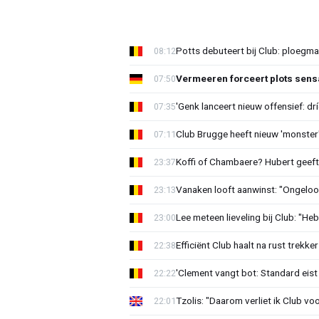
Potts debuteert bij Club: ploegm
08:12
Vermeeren forceert plots sens
07:50
'Genk lanceert nieuw offensief: dr
07:35
Club Brugge heeft nieuw 'monster'
07:11
Koffi of Chambaere? Hubert geeft 
23:37
Vanaken looft aanwinst: "Ongeloofl
23:13
Lee meteen lieveling bij Club: "H
23:00
Efficiënt Club haalt na rust trekk
22:38
'Clement vangt bot: Standard eist 
22:22
Tzolis: "Daarom verliet ik Club vo
22:01