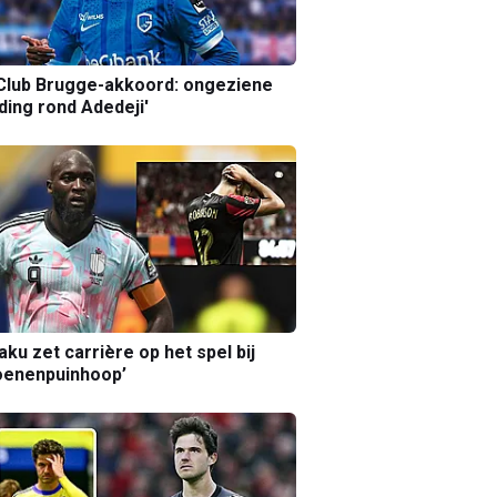
Club Brugge-akkoord: ongeziene
ing rond Adedeji'
aku zet carrière op het spel bij
oenenpuinhoop’