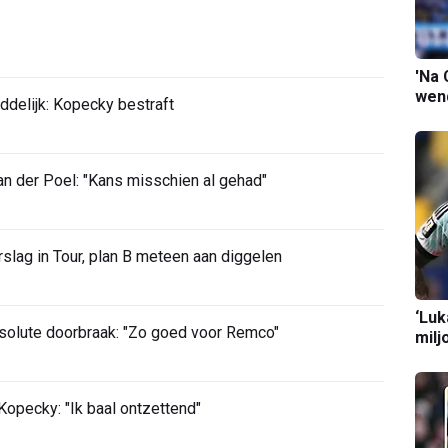
'Na 
wend
ddelijk: Kopecky bestraft
 der Poel: "Kans misschien al gehad"
slag in Tour, plan B meteen aan diggelen
‘Luk
bsolute doorbraak: "Zo goed voor Remco"
milj
opecky: "Ik baal ontzettend"