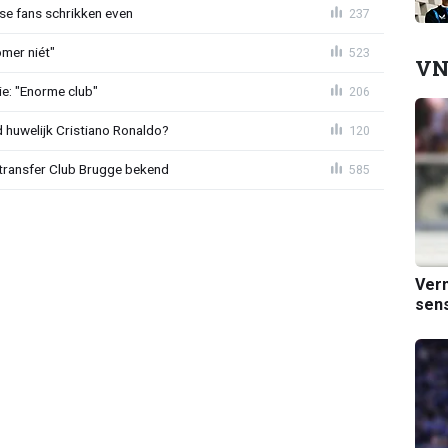
se fans schrikken even
237
mer niét"
523
VN
e: "Enorme club"
206
huwelijk Cristiano Ronaldo?
120
ransfer Club Brugge bekend
585
Verm
sens