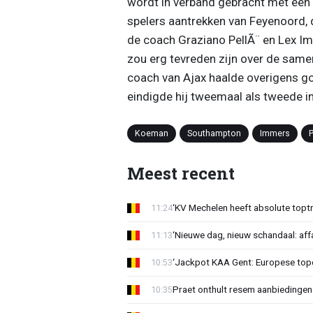
wordt in verband gebracht met een
spelers aantrekken van Feyenoord, d
de coach Graziano PellÃ¨ en Lex Im
zou erg tevreden zijn over de samen
coach van Ajax haalde overigens g
eindigde hij tweemaal als tweede i
Koeman
Southampton
Immers
P
Meest recent
‘KV Mechelen heeft absolute toptr
11:24
‘Nieuwe dag, nieuw schandaal: affai
11:13
‘Jackpot KAA Gent: Europese topc
10:53
Praet onthult resem aanbiedingen
10:35