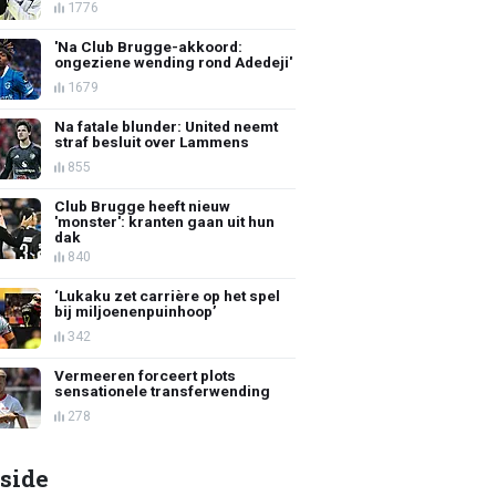
1776
'Na Club Brugge-akkoord:
ongeziene wending rond Adedeji'
1679
Na fatale blunder: United neemt
straf besluit over Lammens
855
Club Brugge heeft nieuw
'monster': kranten gaan uit hun
dak
840
‘Lukaku zet carrière op het spel
bij miljoenenpuinhoop’
342
Vermeeren forceert plots
sensationele transferwending
278
side