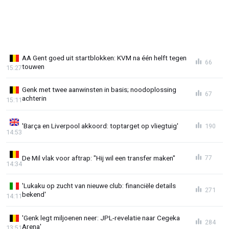
AA Gent goed uit startblokken: KVM na één helft tegen
66
touwen
15:27
Genk met twee aanwinsten in basis; noodoplossing
67
achterin
15:11
'Barça en Liverpool akkoord: toptarget op vliegtuig'
190
14:53
De Mil vlak voor aftrap: "Hij wil een transfer maken"
77
14:34
'Lukaku op zucht van nieuwe club: financiële details
271
bekend'
14:11
'Genk legt miljoenen neer: JPL-revelatie naar Cegeka
284
Arena'
13:51