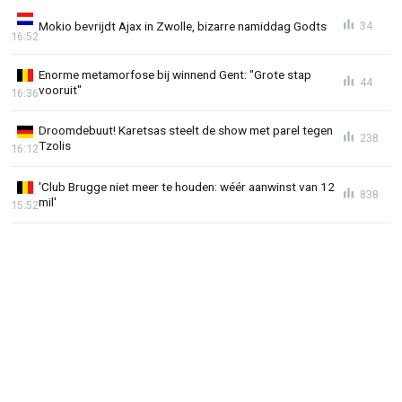
Mokio bevrijdt Ajax in Zwolle, bizarre namiddag Godts
34
16:52
Enorme metamorfose bij winnend Gent: "Grote stap
44
vooruit"
16:36
Droomdebuut! Karetsas steelt de show met parel tegen
238
Tzolis
16:12
'Club Brugge niet meer te houden: wéér aanwinst van 12
838
mil'
15:52