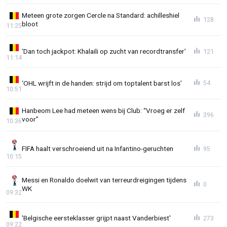
Meteen grote zorgen Cercle na Standard: achilleshiel
128
bloot
11:25
‘Dan toch jackpot: Khalaili op zucht van recordtransfer’
121
11:14
‘OHL wrijft in de handen: strijd om toptalent barst los’
54
10:51
Hanbeom Lee had meteen wens bij Club: “Vroeg er zelf
396
voor”
10:36
FIFA haalt verschroeiend uit na Infantino-geruchten
95
10:15
Messi en Ronaldo doelwit van terreurdreigingen tijdens
0
WK
09:32
'Belgische eersteklasser grijpt naast Vanderbiest'
273
09:22