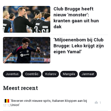
Club Brugge heeft
nieuw 'monster':
kranten gaan uit hun
dak
‘Miljoenenbom bij Club
Brugge: Leko krijgt zijn
eigen Yamal’
Juventus
Coentrão
Kolarov
Mangala
Janmaat
Meest recent
'Beveren vindt nieuwe spits, Italianen kloppen aan bij
1
Union'
17:12