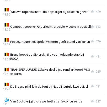
'Nieuwe topaanwinst Club: toptarget bij beloften gezet'
440
13:36
Competitieopener Anderlecht: cruciale wissels in basiself
693
13:09
Fossey, Hautekiet, Epolo: Wilmots geeft stand van zaken
170
12:39
Bruno hoopt op Sibierski: tijd voor volgende stap bij
481
RSCA
12:22
TRANSFERUURTJE: Lukaku-deal bijna rond, akkoord PSG
225
en Barça
12:00
De Bruyne pijnlijk in de fout bij Napoli, Jutgla kwelduivel
131
11:44
Van Gucht krijgt plots wel héél straffe concurrentie
217
11:36