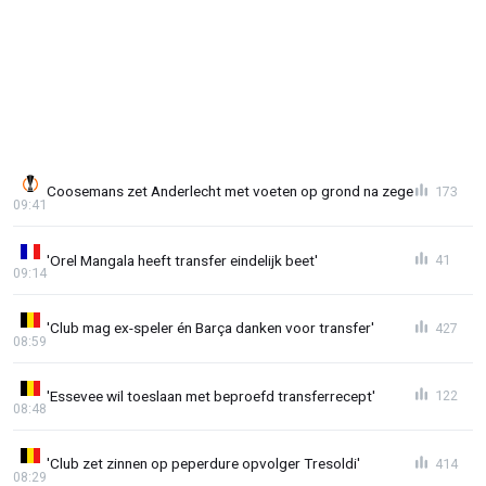
Coosemans zet Anderlecht met voeten op grond na zege
173
09:41
'Orel Mangala heeft transfer eindelijk beet'
41
09:14
'Club mag ex-speler én Barça danken voor transfer'
427
08:59
'Essevee wil toeslaan met beproefd transferrecept'
122
08:48
'Club zet zinnen op peperdure opvolger Tresoldi'
414
08:29