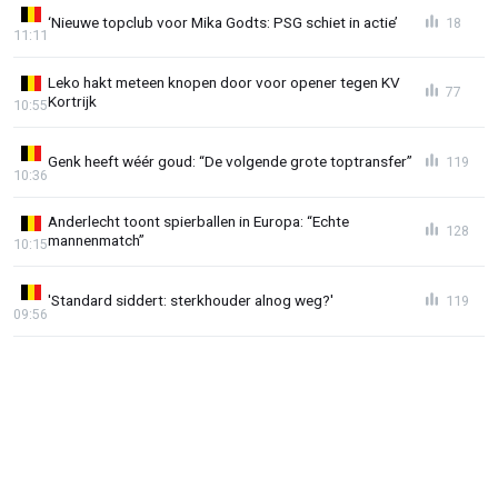
‘Nieuwe topclub voor Mika Godts: PSG schiet in actie’
18
11:11
Leko hakt meteen knopen door voor opener tegen KV
77
Kortrijk
10:55
Genk heeft wéér goud: “De volgende grote toptransfer”
119
10:36
Anderlecht toont spierballen in Europa: “Echte
128
mannenmatch”
10:15
'Standard siddert: sterkhouder alnog weg?'
119
09:56