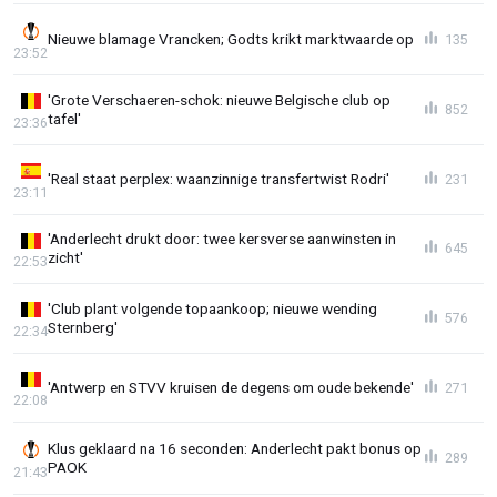
Nieuwe blamage Vrancken; Godts krikt marktwaarde op
135
23:52
'Grote Verschaeren-schok: nieuwe Belgische club op
852
tafel'
23:36
'Real staat perplex: waanzinnige transfertwist Rodri'
231
23:11
'Anderlecht drukt door: twee kersverse aanwinsten in
645
zicht'
22:53
'Club plant volgende topaankoop; nieuwe wending
576
Sternberg'
22:34
'Antwerp en STVV kruisen de degens om oude bekende'
271
22:08
Klus geklaard na 16 seconden: Anderlecht pakt bonus op
289
PAOK
21:43