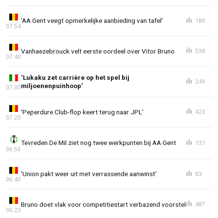
'AA Gent veegt opmerkelijke aanbieding van tafel'
180
07:54
Vanhaezebrouck velt eerste oordeel over Vitor Bruno
538
07:40
‘Lukaku zet carrière op het spel bij
249
miljoenenpuinhoop’
07:30
'Peperdure Club-flop keert terug naar JPL'
423
07:20
Tevreden De Mil ziet nog twee werkpunten bij AA Gent
131
06:56
'Union pakt weer uit met verrassende aanwinst'
83
06:40
Bruno doet vlak voor competitiestart verbazend voorstel
487
06:23