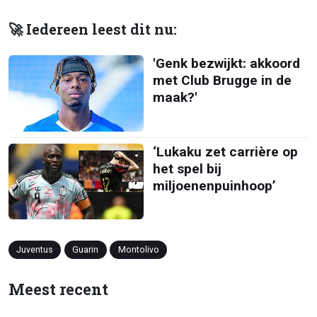
🚀 Iedereen leest dit nu:
'Genk bezwijkt: akkoord
met Club Brugge in de
maak?'
‘Lukaku zet carrière op
het spel bij
miljoenenpuinhoop’
Juventus
Guarin
Montolivo
Meest recent