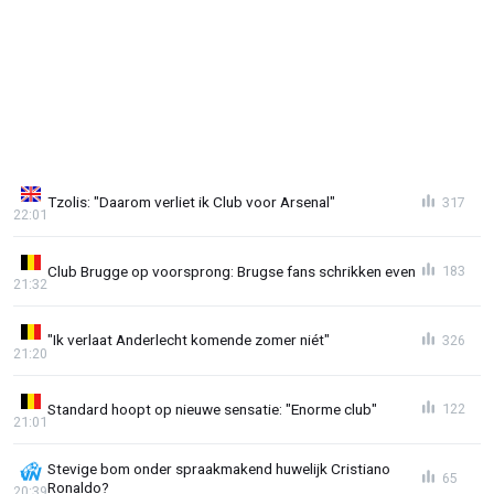
Tzolis: "Daarom verliet ik Club voor Arsenal"
317
22:01
Club Brugge op voorsprong: Brugse fans schrikken even
183
21:32
"Ik verlaat Anderlecht komende zomer niét"
326
21:20
Standard hoopt op nieuwe sensatie: "Enorme club"
122
21:01
Stevige bom onder spraakmakend huwelijk Cristiano
65
Ronaldo?
20:39