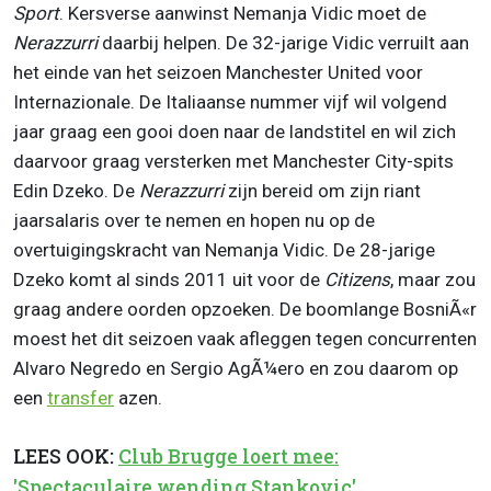
Sport
. Kersverse aanwinst Nemanja Vidic moet de
Nerazzurri
daarbij helpen. De 32-jarige Vidic verruilt aan
het einde van het seizoen Manchester United voor
Internazionale. De Italiaanse nummer vijf wil volgend
jaar graag een gooi doen naar de landstitel en wil zich
daarvoor graag versterken met Manchester City-spits
Edin Dzeko. De
Nerazzurri
zijn bereid om zijn riant
jaarsalaris over te nemen en hopen nu op de
overtuigingskracht van Nemanja Vidic. De 28-jarige
Dzeko komt al sinds 2011 uit voor de
Citizens
, maar zou
graag andere oorden opzoeken. De boomlange BosniÃ«r
moest het dit seizoen vaak afleggen tegen concurrenten
Alvaro Negredo en Sergio AgÃ¼ero en zou daarom op
een
transfer
azen.
LEES OOK:
Club Brugge loert mee:
'Spectaculaire wending Stankovic'