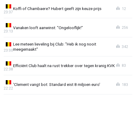
Koffi of Chambaere? Hubert geeft zijn keuze prijs
12
23:37
Vanaken looft aanwinst: "Ongelooflijk!"
256
23:13
Lee meteen lieveling bij Club: "Heb ik nog nooit
342
meegemaakt"
23:00
Efficiënt Club haalt na rust trekker over tegen kranig KVK
83
22:38
'Clement vangt bot: Standard eist 8 miljoen euro'
183
22:22