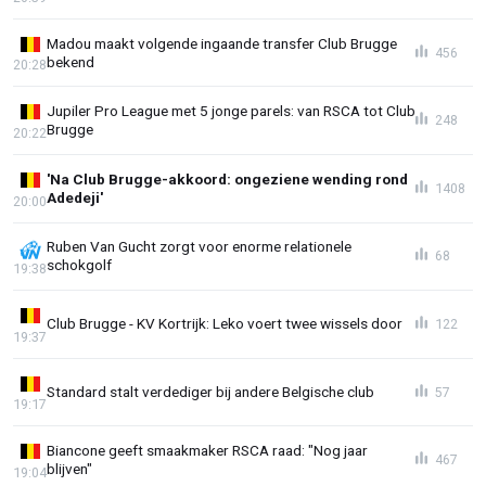
Madou maakt volgende ingaande transfer Club Brugge
456
bekend
20:28
Jupiler Pro League met 5 jonge parels: van RSCA tot Club
248
Brugge
20:22
'Na Club Brugge-akkoord: ongeziene wending rond
1408
Adedeji'
20:00
Ruben Van Gucht zorgt voor enorme relationele
68
schokgolf
19:38
Club Brugge - KV Kortrijk: Leko voert twee wissels door
122
19:37
Standard stalt verdediger bij andere Belgische club
57
19:17
Biancone geeft smaakmaker RSCA raad: "Nog jaar
467
blijven"
19:04