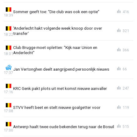
Sommer geeft toe: “Die club was ook een optie”
416
18:39
'Anderlecht hakt volgende week knoop door over
321
transfer'
18:22
Club Brugge moet opletten: "Kijk naar Union en
366
Anderlecht"
18:01
Jan Vertonghen deelt aangrijpend persoonlijk nieuws
66
17:37
KRC Genk pakt plots uit met komst nieuwe aanvaller
247
17:16
STVV heeft beet en stelt nieuwe goalgetter voor
119
17:08
Antwerp haalt twee oude bekenden terug naar de Bosuil
515
17:00